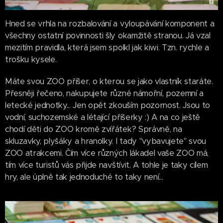
Hned se vrhla na rozbalování a vyloupávání komponent a
všechny ostatní povinnosti šly okamžitě stranou. Já vzal
mezitím pravidla, která jsem spolkl jak kiwi. Tzn. rychle a
trošku kysele.
Máte svou ZOO příšer, o kterou se jako vlastník staráte.
Přesněji řečeno, nakupujete různé námořní, pozemní a
letecké jednotky... Jen opět zkouším pozornost. Jsou to
vodní, suchozemské a létající příšerky :) A na co ještě
chodí děti do ZOO kromě zvířátek? Správně, na
skluzavky, plyšáky a hranolky. I tady "vybavujete" svou
ZOO atrakcemi. Čím více různých lákadel vaše ZOO má,
tím více turistů vás přijde navštívit. A tohle je taky cílem
hry, ale úplně tak jednoduché to taky není...