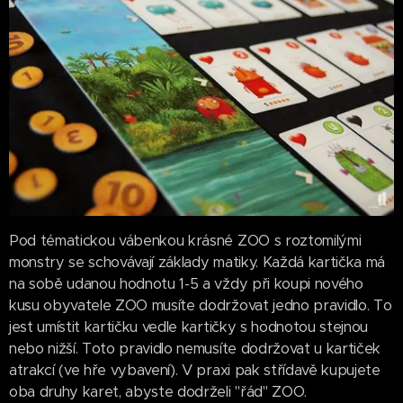
Pod tématickou vábenkou krásné ZOO s roztomilými
monstry se schovávají základy matiky. Každá kartička má
na sobě udanou hodnotu 1-5 a vždy při koupi nového
kusu obyvatele ZOO musíte dodržovat jedno pravidlo. To
jest umístit kartičku vedle kartičky s hodnotou stejnou
nebo nižší. Toto pravidlo nemusíte dodržovat u kartiček
atrakcí (ve hře vybavení). V praxi pak střídavě kupujete
oba druhy karet, abyste dodrželi "řád" ZOO.