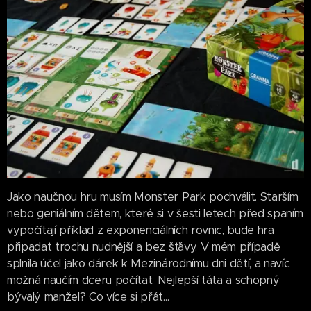
Jako naučnou hru musím Monster Park pochválit. Starším
nebo geniálním dětem, které si v šesti letech před spaním
vypočítají příklad z exponenciálních rovnic, bude hra
připadat trochu nudnější a bez šťávy. V mém případě
splnila účel jako dárek k Mezinárodnímu dni dětí, a navíc
možná naučím dceru počítat. Nejlepší táta a schopný
bývalý manžel? Co více si přát...