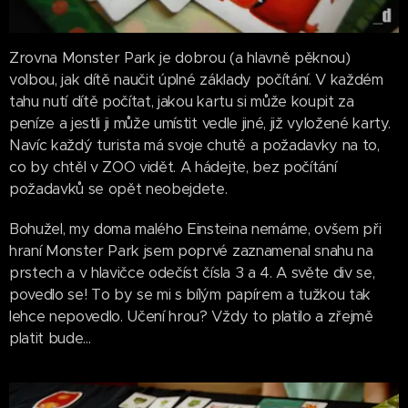
Zrovna Monster Park je dobrou (a hlavně pěknou)
volbou, jak dítě naučit úplné základy počítání. V každém
tahu nutí dítě počítat, jakou kartu si může koupit za
peníze a jestli ji může umístit vedle jiné, již vyložené karty.
Navíc každý turista má svoje chutě a požadavky na to,
co by chtěl v ZOO vidět. A hádejte, bez počítání
požadavků se opět neobejdete.
Bohužel, my doma malého Einsteina nemáme, ovšem při
hraní Monster Park jsem poprvé zaznamenal snahu na
prstech a v hlavičce odečíst čísla 3 a 4. A světe div se,
povedlo se! To by se mi s bílým papírem a tužkou tak
lehce nepovedlo. Učení hrou? Vždy to platilo a zřejmě
platit bude...