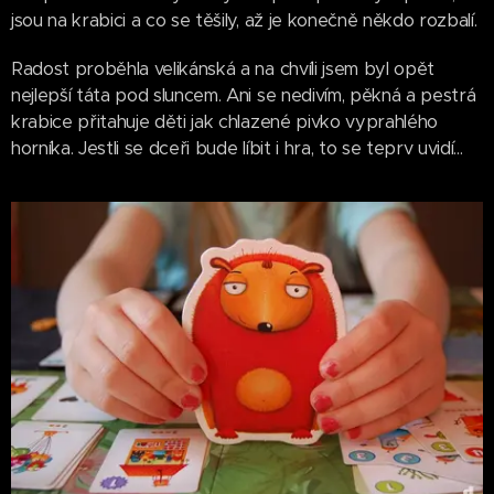
jsou na krabici a co se těšily, až je konečně někdo rozbalí.
Radost proběhla velikánská a na chvíli jsem byl opět
nejlepší táta pod sluncem. Ani se nedivím, pěkná a pestrá
krabice přitahuje děti jak chlazené pivko vyprahlého
horníka. Jestli se dceři bude líbit i hra, to se teprv uvidí...