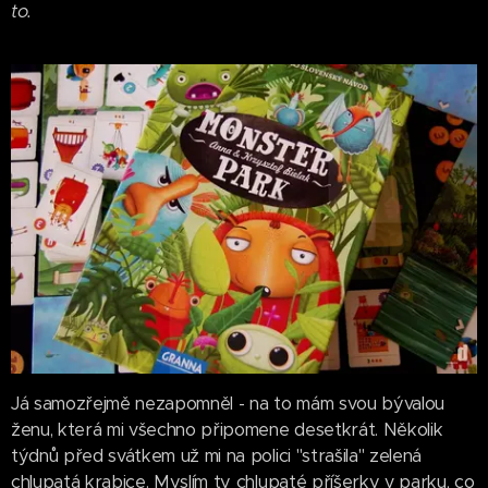
to.
Já samozřejmě nezapomněl - na to mám svou bývalou
ženu, která mi všechno připomene desetkrát. Několik
týdnů před svátkem už mi na polici "strašila" zelená
chlupatá krabice. Myslím ty chlupaté příšerky v parku, co