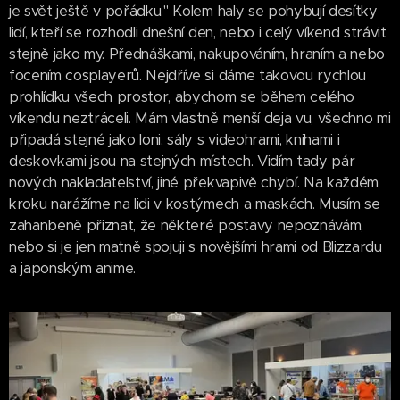
je svět ještě v pořádku." Kolem haly se pohybují desítky
lidí, kteří se rozhodli dnešní den, nebo i celý víkend strávit
stejně jako my. Přednáškami, nakupováním, hraním a nebo
focením cosplayerů. Nejdříve si dáme takovou rychlou
prohlídku všech prostor, abychom se během celého
víkendu neztráceli. Mám vlastně menší deja vu, všechno mi
připadá stejné jako loni, sály s videohrami, knihami i
deskovkami jsou na stejných místech. Vidím tady pár
nových nakladatelství, jiné překvapivě chybí. Na každém
kroku narážíme na lidi v kostýmech a maskách. Musím se
zahanbeně přiznat, že některé postavy nepoznávám,
nebo si je jen matně spojuji s novějšími hrami od Blizzardu
a japonským anime.