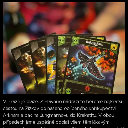
V Praze je blaze. Z Hlavního nádraží to bereme nejkratší
cestou na Žižkov, do našeho oblíbeného knihkupectví
Arkham a pak na Jungmannovu do Krakatitu. V obou
případech jsme úspěšně odolali všem těm lákavým