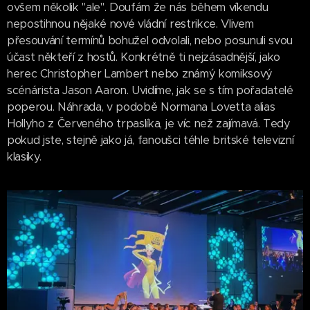
ovšem několik "ale". Doufám že nás během víkendu
nepostihnou nějaké nové vládní restrikce. Vlivem
přesouvání termínů bohužel odvolali, nebo posunuli svou
účast někteří z hostů. Konkrétně ti nejzásadnější, jako
herec Christopher Lambert nebo známý komiksový
scénárista Jason Aaron. Uvidíme, jak se s tím pořadatelé
poperou. Náhrada, v podobě Normana Lovetta alias
Hollyho z Červeného trpaslíka, je víc než zajímavá. Tedy
pokud jste, stejně jako já, fanoušci téhle britské televizní
klasiky.