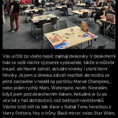
Vás určitě ze všeho nejvíc zajímají deskovky. V deskoherní
hale se sešli všichni významní vydavatelé, takže si můžete
koupit, ale hlavně zahrát, aktuální novinky i starší herní
hitovky. Já jsem si dneska zahrát nepřišel, ale možná se
ještě zastavíme v neděli na partičku Marvel Champions....
nebo jeden rychlý Mars, Watergate, nevím. Nesnáším,
když jsem pod deskoherním tlakem. Aktuálně je tu asi
více lidí z řad distributorů, než běžných návštěvníků.
Všichni totiž míří na talk show s Natalií Tena, herečkou z
Harry Pottera, Hry o trůny, Black mirror, nebo Star Wars.