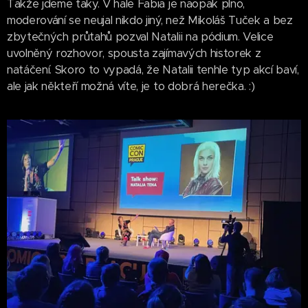
Takže jdeme taky. V hale Fabia je naopak plno,
moderování se neujal nikdo jiný, než Mikoláš Tuček a bez
zbytečných průtahů pozval Natalii na pódium. Velice
uvolněný rozhovor, spousta zajímavých historek z
natáčení. Skoro to vypadá, že Natalii tenhle typ akcí baví,
ale jak někteří možná víte, je to dobrá herečka. :)