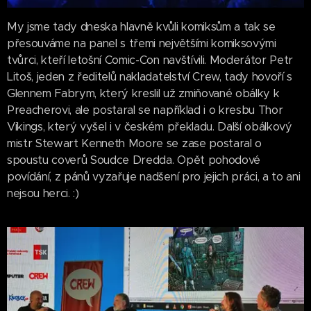
My jsme tady dneska hlavně kvůli komiksům a tak se
přesouváme na panel s třemi největšími komiksovými
tvůrci, kteří letošní Comic-Con navštívili. Moderátor Petr
Litoš, jeden z ředitelů nakladatelství Crew, tady hovoří s
Glennem Fabrym, který kreslil už zmiňované obálky k
Preacherovi, ale postaral se například i o kresbu Thor
Vikings, který vyšel i v českém překladu. Další obálkový
mistr Stewart Kenneth Moore se zase postaral o
spoustu coverů Soudce Dredda. Opět pohodové
povídání, z pánů vyzařuje nadšení pro jejich práci, a to ani
nejsou herci. :)