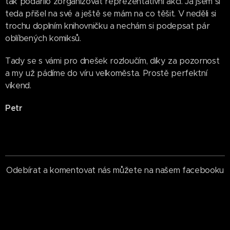
tak podařilo zorganizovat reprezentativní akci. Já jsem si
teda přišel na své a ještě se mám na co těšit. V neděli si
trochu doplním knihovničku a nechám si podepsat pár
oblíbených komiksů.
Tady se s vámi pro dnešek rozloučím, díky za pozornost
a my už pádíme do víru velkoměsta. Prostě perfektní
víkend.
Petr
Odebírat a komentovat nás můžete na našem facebooku