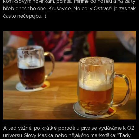
komiksovým novinkám, pomalu míříme do hotelu a na zlatý
hřeb dnešního dne. Krušovice. No co, v Ostravě je zas tak
často nečepujou. :)
A teď vážně, po krátké poradě u piva se vydáváme k O2
universu. Slovy klasika, nebo nějakého markeťáka: "Tady