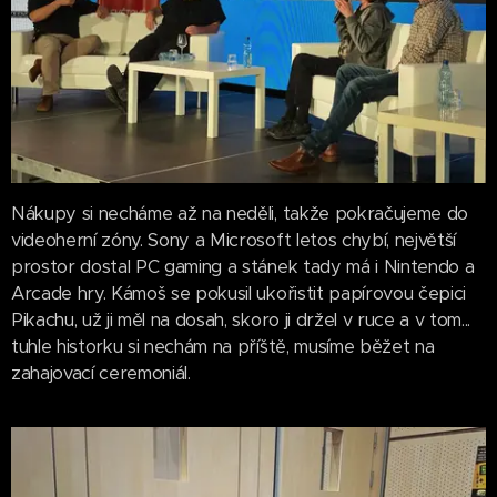
Nákupy si necháme až na neděli, takže pokračujeme do
videoherní zóny. Sony a Microsoft letos chybí, největší
prostor dostal PC gaming a stánek tady má i Nintendo a
Arcade hry. Kámoš se pokusil ukořistit papírovou čepici
Pikachu, už ji měl na dosah, skoro ji držel v ruce a v tom...
tuhle historku si nechám na příště, musíme běžet na
zahajovací ceremoniál.