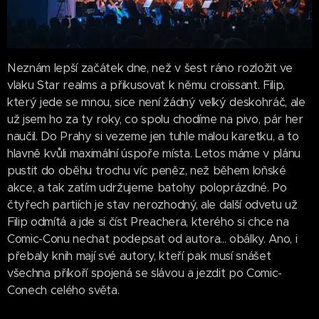
Neznám lepší začátek dne, než v šest ráno rozložit ve
vlaku Star realms a přikusovat k němu croissant. Filip,
který jede se mnou, sice není žádný velký deskohráč, ale
už jsem ho za ty roky, co spolu chodíme na pivo, pár her
naučil. Do Prahy si vezeme jen tuhle malou karetku, a to
hlavně kvůli maximální úspoře místa. Letos máme v plánu
pustit do oběhu trochu víc peněz, než během loňské
akce, a tak zatím udržujeme batohy poloprázdné. Po
čtyřech partiích je stav nerozhodný, ale další odvetu už
Filip odmítá a jde si číst Preachera, kterého si chce na
Comic-Conu nechat podepsat od autora... obálky. Ano, i
přebaly knih mají své autory, kteří pak musí snášet
všechna příkoří spojená se slávou a jezdit po Comic-
Conech celého světa.