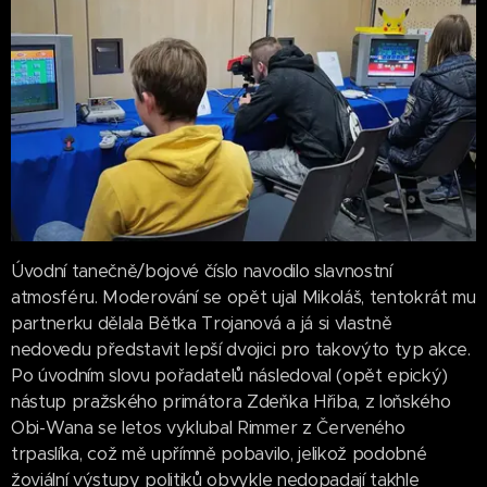
Úvodní tanečně/bojové číslo navodilo slavnostní
atmosféru. Moderování se opět ujal Mikoláš, tentokrát mu
partnerku dělala Bětka Trojanová a já si vlastně
nedovedu představit lepší dvojici pro takovýto typ akce.
Po úvodním slovu pořadatelů následoval (opět epický)
nástup pražského primátora Zdeňka Hřiba, z loňského
Obi-Wana se letos vyklubal Rimmer z Červeného
trpaslíka, což mě upřímně pobavilo, jelikož podobné
žoviální výstupy politiků obvykle nedopadají takhle