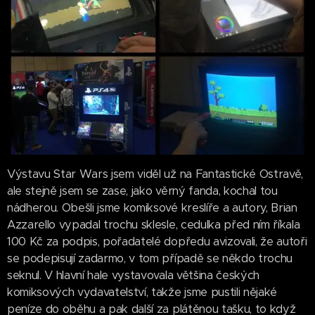
Výstavu Star Wars jsem viděl už na Fantastické Ostravě,
ale stejně jsem se zase, jako věrný fanda, kochal tou
nádherou. Obešli jsme komiksové kreslíře a autory, Brian
Azzarello vypadal trochu sklesle, cedulka před ním říkala
100 Kč za podpis, pořadatelé dopředu avizovali, že autoři
se podepisují zadarmo, v tom případě se někdo trochu
seknul. V hlavní hale vystavovala většina českých
komiksových vydavatelství, takže jsme pustili nějaké
peníze do oběhu a pak další za plátěnou tašku, to když