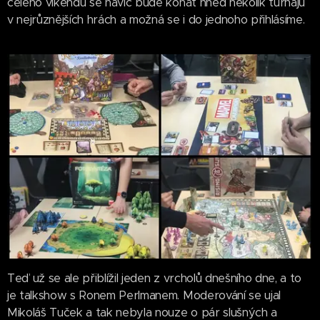
celého víkendu se navíc bude konat hned několik turnajů
v nejrůznějších hrách a možná se i do jednoho přihlásíme.
Teď už se ale přiblížil jeden z vrcholů dnešního dne, a to
je talkshow s Ronem Perlmanem. Moderování se ujal
Mikoláš Tuček a tak nebyla nouze o pár slušných a