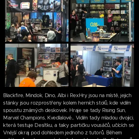
Blackfire, Mindok, Dino, Albi i RexHry jsou na místě, jejich
stánky jsou rozprostřeny kolem herních stolů, kde vidím
spoustu známých deskovek. Hraje se tady Rising Sun,
Marvel Champions, Kvedlalové... Vidím tady mladou dvojici,
která testuje Desítku, a taky partičku vousáčů, učících se
Vnější okraj pod dohledem jednoho z tutorů. Během