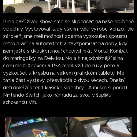
Před další živou show jsme se šli podívat na naše oblíbené
videohry. Vystavovali tady všichni velcí výrobci konzolí, ale
zároveň jsme měli možnost zdarma vyzkoušet spoustu
retro hraní na automatech a zavzpomínat na doby, kdy
jsem ještě s dvoukorunou! chodíval hrát Mortal Kombat
do maringotky za Delvitou. No a ti nejodvážnější si na
conu mezi Xboxem a PS4 mohli vzít do ruky pero a
vyzkoušet si kresbu na velkém grafickém tabletu. Mě
tahle část výstavy přesvědčila o dvou věcech. Dnešní
děti dokáží ocenit klasické videohry.... A musím si pořídit
Nintendo Switch, jako náhradu za svou v šuplíku
schovanou Vitu.