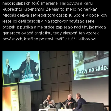
několik slabších fórů směrem k Hellboyovi a Karlu
Ruprechtu Kroenanovi. Že vám to jméno nic neříká?
Mikoláš dělával šéfredaktora časopisu Score v době, kdy
ještě lidi četli časopisy. Na rozhovor navázala série
otázek z publika a mé srdce zaplesalo nad tím, jak mladá
generace ovládá angličtinu, tedy alespoň ten vzorek
odvážných, kteří se postavili tváří v tvář Hellboyovi.