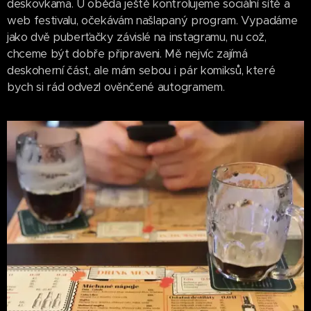
deskovkama. U oběda ještě kontrolujeme sociální sítě a
web festivalu, očekávám našlapaný program. Vypadáme
jako dvě puberťačky závislé na instagramu, nu což,
chceme být dobře připraveni. Mě nejvíc zajímá
deskoherní část, ale mám sebou i pár komiksů, které
bych si rád odvezl ověnčené autogramem.