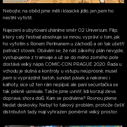
Nebojte, na oběd jsme měli i klasické jídlo, jen jsem ho
nestihl vyfotit.
Najezení a ubytovaní uháníme směr O2 Universum. Filip,
který celý festival absolvuje se mnou, vypráví o tom, jak
ho vyfotím s Ronem Perlmanem u záchodů a on tak ušetří
patnáct stovek. Obávám se, že náš zákeřný plán nevyjde,
vystupujeme z tramvaje a už se do mého zorného pole
dostává velký nápis COMIC-CON PRAGUE 2020. Řada u
vchodu je slušná a kontroly u vstupu neúprosné, musel
jsem si vyprázdnit batoh, sundat pásek a nakonec i
kalhoty, sice už ten rám nepípal, ale paní securiťačka se
tak pěkně usmívala. Takže jsme uvnitř, lidi korzují zleva
doprava, shora dolů. Kam se podíváme? Rovnou jdeme
hledat deskovky. Nebyl to takový problém, protože čeští
distributoři tady mají vyhrazen poměrně velký prostor.