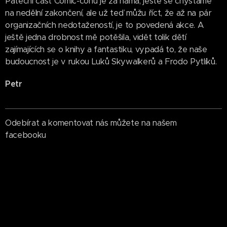
Páteční část Comic-conu je za náma, ještě se chystáme
na nedělní zakončení, ale už teď můžu říct, že až na pár
organizačních nedotažeností, je to povedená akce. A
ještě jedna drobnost mě potěšila, vidět tolik dětí
zajímajících se o knihy a fantastiku, vypadá to, že naše
budoucnost je v rukou Luků Skywalkerů a Frodo Pytlíků.
Petr
Odebírat a komentovat nás můžete na našem
facebooku