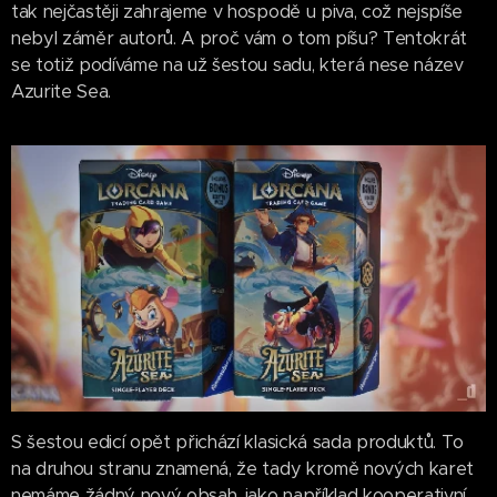
tak nejčastěji zahrajeme v hospodě u piva, což nejspíše
nebyl záměr autorů. A proč vám o tom píšu? Tentokrát
se totiž podíváme na už šestou sadu, která nese název
Azurite Sea.
S šestou edicí opět přichází klasická sada produktů. To
na druhou stranu znamená, že tady kromě nových karet
nemáme žádný nový obsah, jako například kooperativní