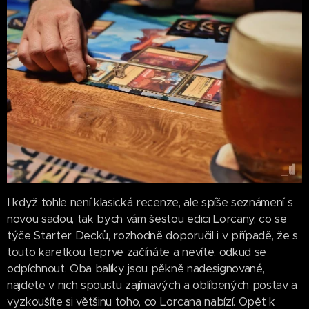
I když tohle není klasická recenze, ale spíše seznámení s
novou sadou, tak bych vám šestou edici Lorcany, co se
týče Starter Decků, rozhodně doporučil i v případě, že s
touto karetkou teprve začínáte a nevíte, odkud se
odpíchnout. Oba balíky jsou pěkně nadesignované,
najdete v nich spoustu zajímavých a oblíbených postav a
vyzkoušíte si většinu toho, co Lorcana nabízí. Opět k