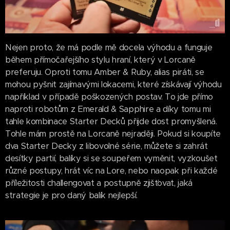
Nejen proto, že má podle mě docela výhodu a funguje
během přímočařejšího stylu hraní, který v Lorcaně
preferuju. Oproti tomu Amber & Ruby, alias piráti, se
mohou pyšnit zajímavými lokacemi, které získávají výhodu
například v případě poškozených postav. To jde přímo
naproti robotům z Emerald & Sapphire a díky tomu mi
tahle kombinace Starter Decků přijde dost promyšlená.
Tohle mám prostě na Lorcaně nejraději. Pokud si koupíte
dva Starter Decky z libovolné série, můžete si zahrát
desítky partií, balíky si se soupeřem vyměnit, vyzkoušet
různé postupy, hrát víc na Lore, nebo naopak při každé
příležitosti challengovat a postupně zjišťovat, jaká
strategie je pro daný balík nejlepší.