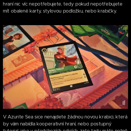
hraní nic víc nepotřebujete, tedy pokud nepotřebujete
mít obalené karty, stylovou podložku, nebo krabičky.
V Azurite Sea sice nenajdete žádnou novou krabici, která
by vám nabídla kooperativní hraní, nebo postupný
tutorial, jako v předchozích edicích, zato tady máte notně