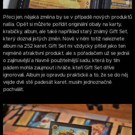
Přeci jen, nějaká změna by se v případě nových produktů
našla. Opět si můžete pořídit originální obaly na karty,
krabičky, album, ale také například starý známý Gift Set,
který doznal jistých změn. Nově v něm totiž naleznete
album na 252 karet. Gift Set mi vždycky přišel jako ten
nejméně atraktivní produkt, ale s pořadačem už se jedná
o zajímavější a hlavně použitelnější sadu, která by tím
pádem mohla zaujmout i hráče, kteří Gift Set dříve
ignorovali. Album je opravdu praktické a to, že se do něj
vejde dvě stě padesát karet, musím jednoznačně
pochválit.