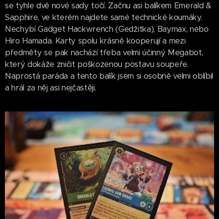
se tyhle dvě nové sady točí. Začnu asi balíkem Emerald &
Sapphire, ve kterém najdete samé technické koumáky.
Nechybí Gadget Hackwrench (Gedžitka), Baymax, nebo
Hiro Hamada. Karty spolu krásně kooperují a mezi
předměty se pak nachází třeba velmi účinný Megabot,
který dokáže zničit poškozenou postavu soupeře.
Naprostá paráda a tento balík jsem si osobně velmi oblíbil
a hrál za něj asi nejčastěji.