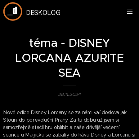
DESKOLOG
téma - DISNEY
LORCANA AZURITE
SEA
28.11.2024
Nové edice Disney Lorcany se za námi valí doslova jak
Stouni do porevoluční Prahy. Za tu dobu už jsem si
samozřejmě stačil hru oblíbit a naše dřívější večerní
seance u Magicku se zabalily do hávu Disney a Lorcanu si