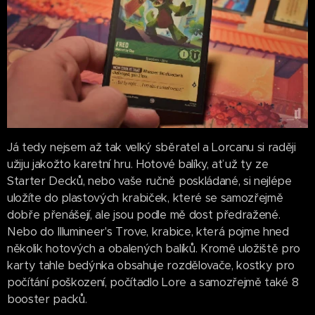
Já tedy nejsem až tak velký sběratel a Lorcanu si raději
užiju jakožto karetní hru. Hotové balíky, ať už ty ze
Starter Decků, nebo vaše ručně poskládané, si nejlépe
uložíte do plastových krabiček, které se samozřejmě
dobře přenášejí, ale jsou podle mě dost předražené.
Nebo do Illumineer's Trove, krabice, která pojme hned
několik hotových a obalených balíků. Kromě uložiště pro
karty tahle bedýnka obsahuje rozdělovače, kostky pro
počítání poškození, počítadlo Lore a samozřejmě také 8
booster packů.