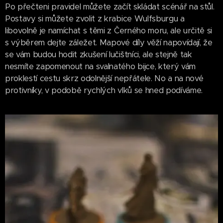
Po přečteni pravidel můžete začít skládat scénář na stůl.
Postavy si můžete zvolit z krabice Wulfsburgu a
libovolně je namíchat s těmi z Černého moru, ale určitě si
s výběrem dejte záležet. Mapové díly věží napovídají, že
se vám budou hodit zkušení lučištníci, ale stejně tak
nesmíte zapomenout na svalnatého bijce, který vám
proklestí cestu skrz odolnější nepřátele. No a na nové
protivníky, v podobě rychlých vlků se hned podíváme.