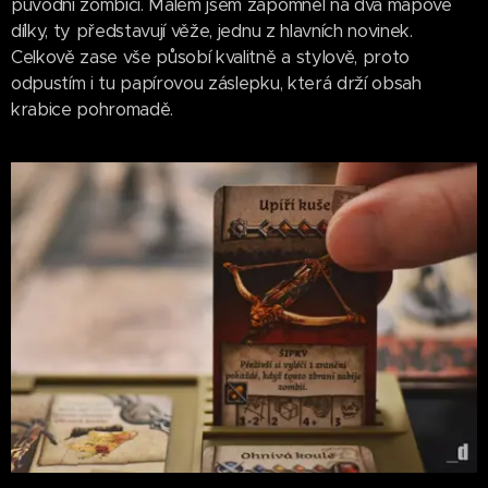
původní zombíci. Málem jsem zapomněl na dva mapové
dílky, ty představují věže, jednu z hlavních novinek.
Celkově zase vše působí kvalitně a stylově, proto
odpustím i tu papírovou záslepku, která drží obsah
krabice pohromadě.