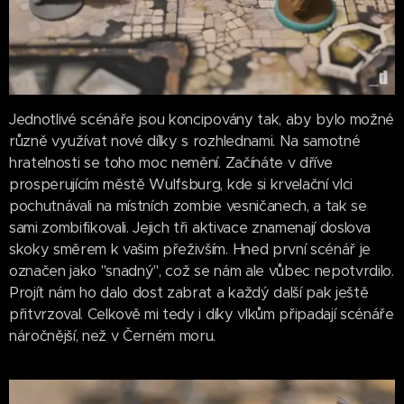
Jednotlivé scénáře jsou koncipovány tak, aby bylo možné
různě využívat nové dílky s rozhlednami. Na samotné
hratelnosti se toho moc nemění. Začínáte v dříve
prosperujícím městě Wulfsburg, kde si krvelační vlci
pochutnávali na místních zombie vesničanech, a tak se
sami zombifikovali. Jejich tři aktivace znamenají doslova
skoky směrem k vašim přeživším. Hned první scénář je
označen jako "snadný", což se nám ale vůbec nepotvrdilo.
Projít nám ho dalo dost zabrat a každý další pak ještě
přitvrzoval. Celkově mi tedy i díky vlkům připadají scénáře
náročnější, než v Černém moru.