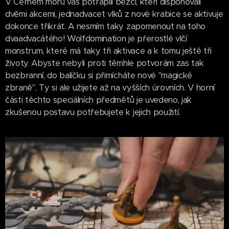
V Černém moru vás potrápili běžci, kteří disponovali
dvěmi akcemi, jednadvacet vlků z nové krabice se aktivuje
dokonce třikrát. A nesmím taky zapomenout na toho
dvaadvacátého! Wolfdomination je přerostlé vlčí
monstrum, které má taky tři aktivace a k tomu ještě tři
životy. Abyste nebyli proti těmhle potvorám zas tak
bezbranní, do balíčku si přimícháte nové "magické
zbraně". Ty si ale užijete až na vyšších úrovních. V horní
části těchto speciálních předmětů je uvedeno, jak
zkušenou postavu potřebujete k jejich použití.