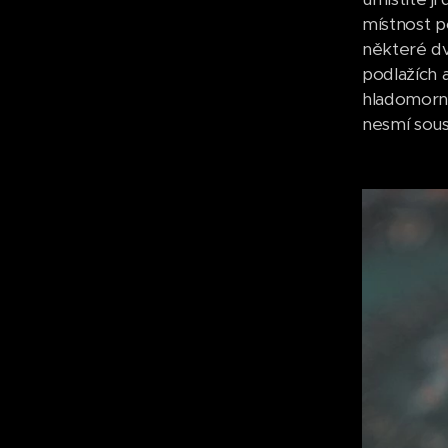
místnost p
některé dv
podlažích 
hladomorna
nesmí sous