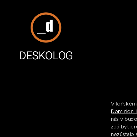
DESKOLOG
V loňském 
Dominion: 
nás v budo
zdá být př
nezůstalo 