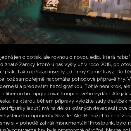
jedná jen o dotisk, ale rovnou o novou edici, která nabíz
ud znáte Zámky, které u nás vyšly už v roce 2015, po otev
í jinak. Tak například inserty od firmy Game trayz. Do těc
nce, což samozřejmě napomáhá pohodové přípravě hry. 
ernější a především hezčí grafikou. Tohle není krok, al
oblíbenou hru upgradovat koupí nového vydání. Ale jak se 
eska, na kterou během přípravy vyložíte sady destiček 
ací figurky labutí, má na délku krásných devadesát dva
chystané komponenty. Skvěle. Ale! Bohužel to není zrovn
 jsme si v pohodě zahráli monumentální Frostpunk, bylo 
ž původní verze hry byla prostorově náročná, hlavně pokud 