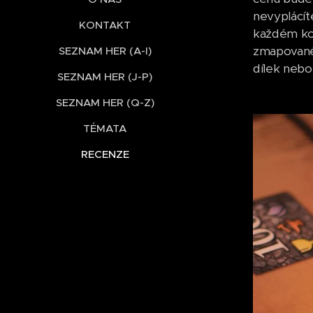
nevyplácít
KONTAKT
každém kol
zmapované, 
SEZNAM HER (A-I)
dílek nebo
SEZNAM HER (J-P)
SEZNAM HER (Q-Z)
TÉMATA
RECENZE