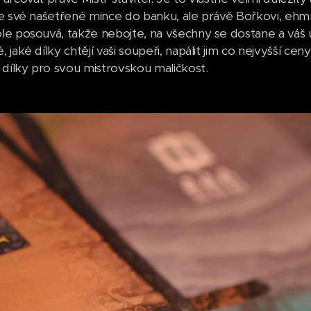
e své našetřené mince do banku, ale právě Bořkovi, ehmmm
e posouvá, takže nebojte, na všechny se dostane a váš úk
jaké dílky chtějí vaši soupeři, napálit jim co nejvyšší cen
 dílky pro svou mistrovskou maličkost.