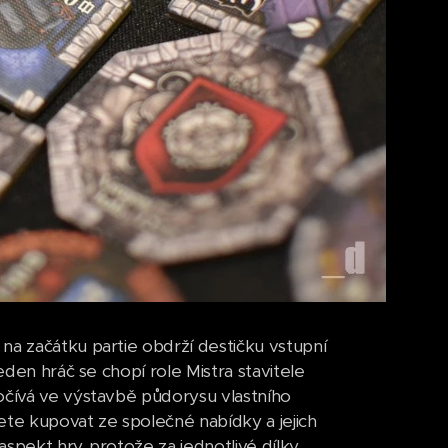
na začátku partie obdrží destičku vstupní
eden hráč se chopí role Mistra stavitele
očívá ve výstavbě půdorysu vlastního
dete kupovat ze společné nabídky a jejich
aspekt hry, protože za jednotlivé dílky