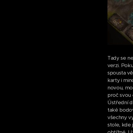
Tady se ne
verzi. Pok
spousta věc
karty i mi
novou, mod
proč svou 
Ústřední d
také bodov
všechny vy
stole, kde
obtížné. U