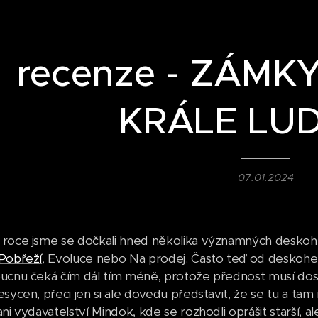
recenze - ZÁMK
KRÁLE LU
07.01.2024
roce jsme se dočkali hned několika významných deskohe
Pobřeží
, Evoluce nebo Na prodej. Často teď od deskoher
ucnu čeká čím dál tím méně, protože přednost musí dost
esycen, přeci jen si ale dovedu představit, že se tu a ta
ani vydavatelství Mindok, kde se rozhodli oprášit starš