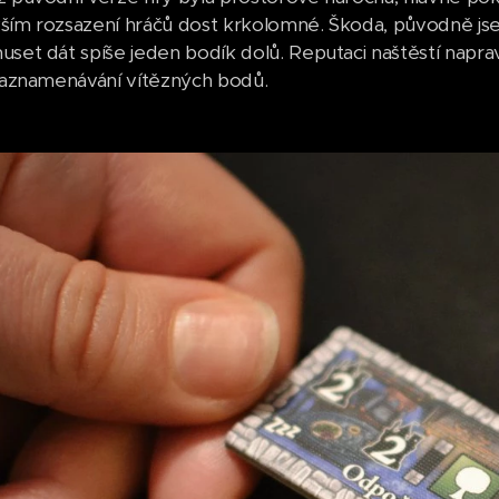
ším rozsazení hráčů dost krkolomné. Škoda, původně jsem 
uset dát spíše jeden bodík dolů. Reputaci naštěstí naprav
 zaznamenávání vítězných bodů.