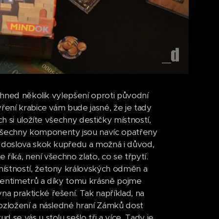
í hned několik vylepšení oproti původní
ření krabice vám bude jasné, že je tady
h si uložíte všechny destičky místností,
Všechny komponenty jsou navíc opatřeny
e doslova skok kupředu a možná i důvod,
říká, není všechno zlato, co se třpytí.
místností, žetony královských odměn a
 centimetrů a díky tomu krásně pojme
a praktické řešení. Tak například, na
rozložení a následné hraní Zámků dost
se vás u stolu sešlo tři a více. Tady je