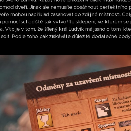
omocí dveří. Jinak ale nemusíte dosáhnout perfektního p
eře mohou například zasahovat do zdi jiné místnosti. Ce
a pomocí schodiště tak vytvoříte sklepení, ve kterém s
. Vtip je v tom, že šílený král Ludvík má jasno o tom, kt
edit. Podle toho pak získáváte důležité dodatečné body