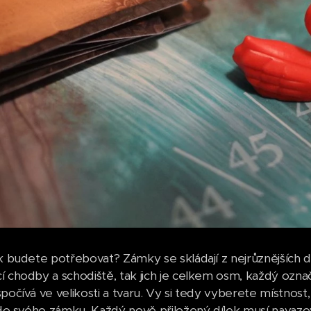
ek budete potřebovat? Zámky se skládají z nejrůznějších
í chodby a schodiště, tak jich je celkem osm, každý ozn
spočívá ve velikosti a tvaru. Vy si tedy vyberete místno
i do svého zámku. Každý nově přiložený dílek musí navaz