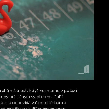
 druhů místností, když vezmeme v potaz i
ačený příslušným symbolem. Další
st, která odpovídá vašim potřebám a
ovat na některou dříve postavenou