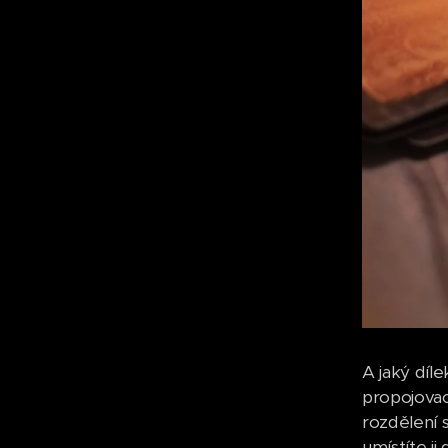
A jaký díl
propojovac
rozdělení 
umístíte j