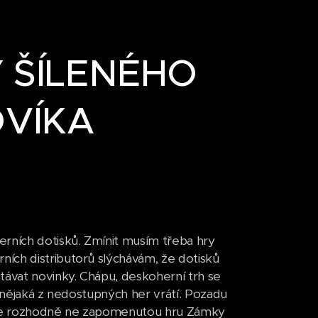
Y ŠÍLENÉHO
DVÍKA
rních dotisků. Zmínit musím třeba hry
ních distributorů slýchávám, že dotisků
ávat novinky. Chápu, deskoherní trh se
m nějaká z nedostupných her vrátí. Pozadu
í, ale rozhodně ne zapomenutou hru Zámky