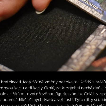
 hratelnosti, tady žádné změny nečekejte. Každý z hráčů 
edovou kartu a tři karty úkolů, ze kterých si nechá dvě. J
kolo a získá putovní dřevěnou figurku zámku. Celá hra sp
 pomocí dílků různých tvarů a velikostí. Tyto dílky si bu
rčovat právě Mistr stavitel. Je to vlastně velmi důležitý 