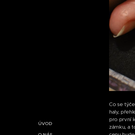
Co se týče
haly, přehl
pro první 
ÚVOD
zámku, a to
cenu bude u
O NÁS