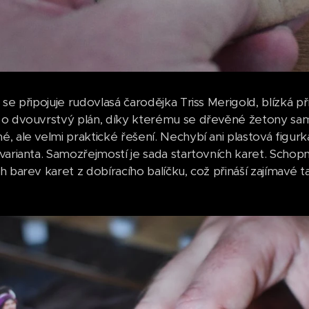
se připojuje rudovlasá čarodějka Triss Merigold, blízká p
o dvouvrstvý plán, díky kterému se dřevěné žetony sa
 ale velmi praktické řešení. Nechybí ani plastová figurka T
varianta. Samozřejmostí je sada startovních karet. Schopn
h barev karet z dobíracího balíčku, což přináší zajímavé t