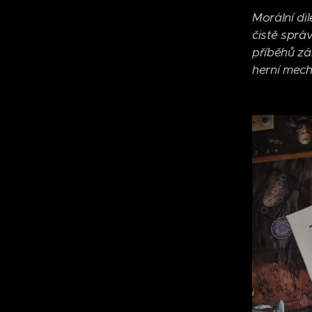
Morální di
čistě sprá
příběhů zá
herní mech