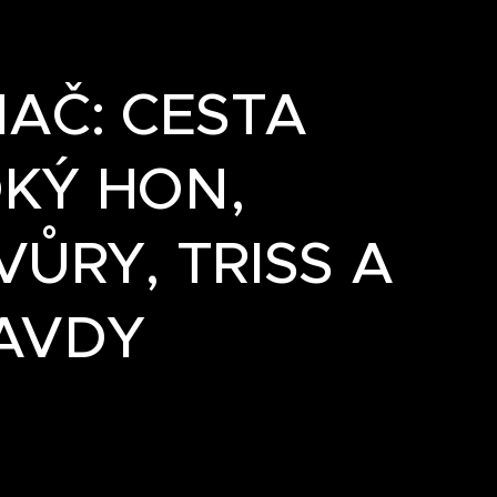
NAČ: CESTA
OKÝ HON,
ŮRY, TRISS A
AVDY