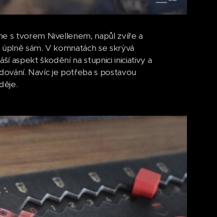
me s tvorem Nivellenem, napůl zvíře a
je úplně sám. V komnatách se skrývá
í aspekt škodění na stupnici iniciativy a
bodování. Navíc je potřeba s postavou
děje.