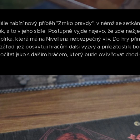
dále nabízí nový příběh "Zrnko pravdy", v němž se setká
ěk, a to v jeho sídle. Postupně vyjde najevo, že zde neži
írka, která má na Nivellena nebezpečný vliv. Do hry přináš
záhad, jež poskytují hráčům další výzvy a příležitosti k 
počítat jako s dalším hráčem, který bude ovlivňovat chod 