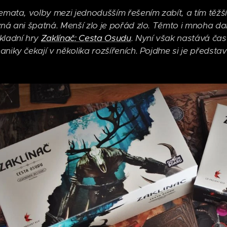
lemata, volby mezi jednodušším řešením zabít, a tím těžš
vná ani špatná. Menší zlo je pořád zlo. Těmto i mnoha dal
kladní hry
Zaklínač: Cesta Osudu
. Nyní však nastává čas
aniky čekají v několika rozšířeních. Pojďme si je předsta