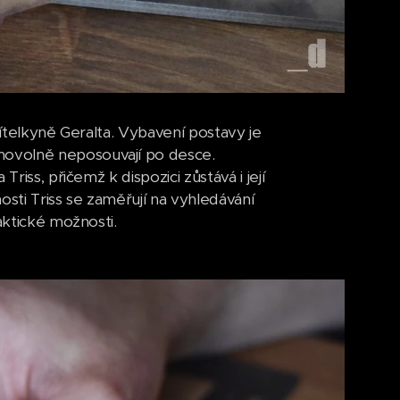
řítelkyně Geralta. Vybavení postavy je
movolně neposouvají po desce.
riss, přičemž k dispozici zůstává i její
osti Triss se zaměřují na vyhledávání
aktické možnosti.