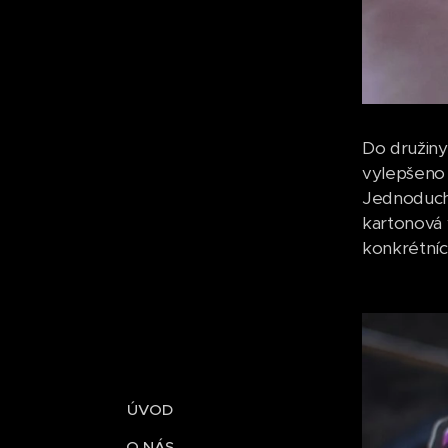
Do družiny 
vylepšeno 
Jednoduché,
kartonová 
konkrétníc
ÚVOD
O NÁS