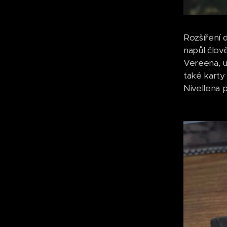
Rozšíření 
napůl člov
Vereena, up
také karty 
Nivellena 