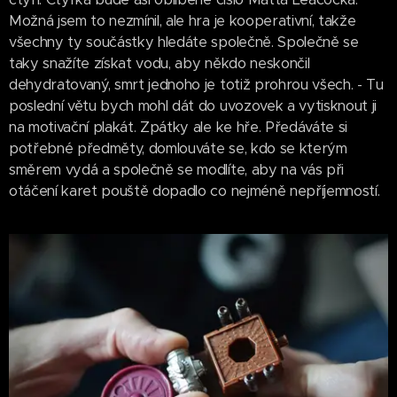
Možná jsem to nezmínil, ale hra je kooperativní, takže
všechny ty součástky hledáte společně. Společně se
taky snažíte získat vodu, aby někdo neskončil
dehydratovaný, smrt jednoho je totiž prohrou všech. - Tu
poslední větu bych mohl dát do uvozovek a vytisknout ji
na motivační plakát. Zpátky ale ke hře. Předáváte si
potřebné předměty, domlouváte se, kdo se kterým
směrem vydá a společně se modlíte, aby na vás při
otáčení karet pouště dopadlo co nejméně nepříjemností.