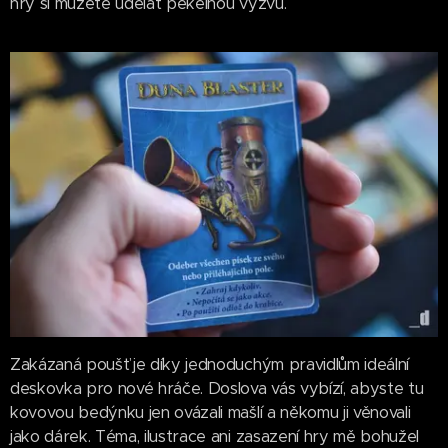
hry si můžete udělat pekelnou výzvu.
Zakázaná poušť je díky jednoduchým pravidlům ideální
deskovka pro nové hráče. Doslova vás vybízí, abyste tu
kovovou bedýnku jen ovázali mašlí a někomu ji věnovali
jako dárek. Téma, ilustrace ani zasazení hry mě bohužel