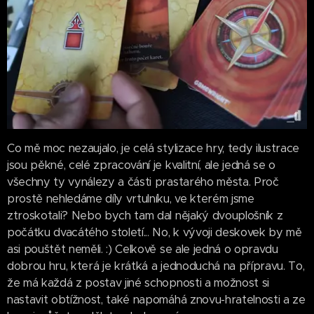
Co mě moc nezaujalo, je celá stylizace hry, tedy ilustrace
jsou pěkné, celé zpracování je kvalitní, ale jedná se o
všechny ty vynálezy a části prastarého města. Proč
prostě nehledáme díly vrtulníku, ve kterém jsme
ztroskotali? Nebo bych tam dal nějaký dvouplošník z
počátku dvacátého století... No, k vývoji deskovek by mě
asi pouštět neměli. :) Celkově se ale jedná o opravdu
dobrou hru, která je krátká a jednoduchá na přípravu. To,
že má každá z postav jiné schopnosti a možnost si
nastavit obtížnost, také napomáhá znovu-hratelnosti a ze