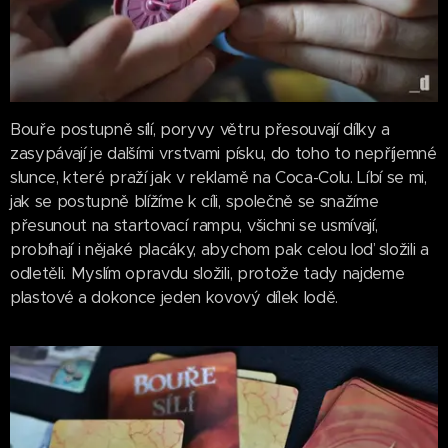
Bouře postupně sílí, poryvy větru přesouvají dílky a
zasypávají je dalšími vrstvami písku, do toho to nepříjemné
slunce, které praží jak v reklamě na Coca-Colu. Líbí se mi,
jak se postupně blížíme k cíli, společně se snažíme
přesunout na startovací rampu, všichni se usmívají,
probíhají i nějaké placáky, abychom pak celou loď složili a
odletěli. Myslím opravdu složili, protože tady najdeme
plastové a dokonce jeden kovový dílek lodě.