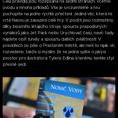
Celá pravidla jsou rozepsaná na sedmi stranách, včetně
úvodu a mnoha příkladů. Vše je srozumitelné a hru
pochopíte na jedno rychlé přečtení. Jediná věc, která mi
vrtá hlavou je zasazení celé hry. V poušti jsou rozmístěny
dílky bizarního létajícího stroje, spousta prapodivných
vynálezů jako Jet Pack nebo Urychlovač času, navíc tady
najdete obří tunely a spoustu dalších zvláštností. V
pravidlech se píše o Prastarém městě, ale není to nijak víc
rozvedeno, takže si myslím, že se jedná spíše o jakýsi
prostor pro ilustrátora Tylera Edlina, kterému tenhle styl
přesně sedí.