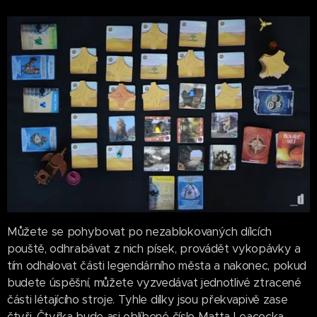
Můžete se pohybovat po nezablokovaných dílcích
pouště, odhrabávat z nich písek, provádět vykopávky a
tím odhalovat části legendárního města a nakonec, pokud
budete úspěšní, můžete vyzvedávat jednotlivé ztracené
části létajícího stroje. Tyhle dílky jsou překvapivě zase
čtyři. Čtyřka bude asi oblíbené číslo Matta Leacocka.