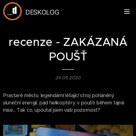
DESKOLOG
recenze - ZAKÁZANÁ
POUŠŤ
24.05.2020
Prastaré město, legendární létající stroj poháněný
sluneční energií, pád helikoptéry v poušti během tajné
mise... Tak co, upoutal jsem vaši pozornost?