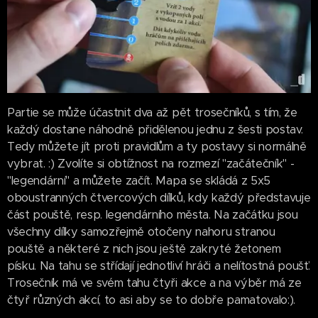
Partie se může účastnit dva až pět trosečníků, s tím, že
každý dostane náhodně přidělenou jednu z šesti postav.
Tedy můžete jít proti pravidlům a ty postavy si normálně
vybrat. :) Zvolíte si obtížnost na rozmezí "začátečník" -
"legendární" a můžete začít. Mapa se skládá z 5x5
oboustranných čtvercových dílků, kdy každý představuje
část pouště, resp. legendárního města. Na začátku jsou
všechny dílky samozřejmě otočeny nahoru stranou
pouště a některé z nich jsou ještě zakryté žetonem
písku. Na tahu se střídají jednotliví hráči a nelítostná poušť.
Trosečník má ve svém tahu čtyři akce a na výběr má ze
čtyř různých akcí, to asi aby se to dobře pamatovalo:).