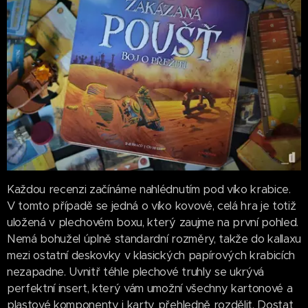
Každou recenzi začínáme nahlédnutím pod víko krabice.
V tomto případě se jedná o víko kovové, celá hra je totiž
uložená v plechovém boxu, který zaujme na první pohled.
Nemá bohužel úplně standardní rozměry, takže do kallaxu
mezi ostatní deskovky v klasických papírových krabicích
nezapadne. Uvnitř téhle plechové truhly se ukrývá
perfektní insert, který vám umožní všechny kartonové a
plastové komponenty i karty přehledně rozdělit. Dostat