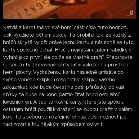
Každá z karet má ve své horní části číslo, tuto hodnotu
pak využijete během aukce. Ta probíhá tak, že každý z
hráčů skrytě vyloží právě jednu kartu a následně se tyto
karty společně odhalí. Hráč s nejvyšším číslem nabídky si
vybírá jako první, ale co že se vlastně draží? Představte
si, jsou to ty zmiňované karty lahví vyložené uprostřed
herní plochy. Vydraženou kartu následně umístíte do
svého vinného sklípku (respektive sklípku vašeho
zákazníka), kde bude čekat na další přírůstky do vaší
sbírky, ta bude na konci partie čítat hned osm lahví
luxusních vín. A teď to hlavní, karty, které jste spolu s
ostatními hráči použili k dražení, se budou dražit v dalším
kole. To s sebou samozřejmě přináší další možnost jak
taktizovat a hru nějakým způsobem ovlivnit.