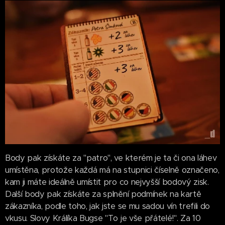
Body pak získáte za "patro", ve kterém je ta či ona láhev
umístěna, protože každá má na stupnici číselně označeno,
kam ji máte ideálně umístit pro co nejvyšší bodový zisk.
Další body pak získáte za splnění podmínek na kartě
zákazníka, podle toho, jak jste se mu sadou vín trefili do
vkusu. Slovy Králíka Bugse "To je vše přátelé!". Za 10