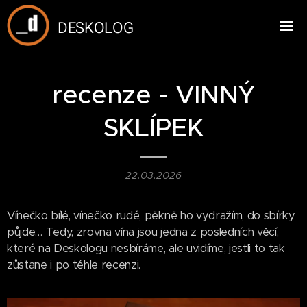
DESKOLOG
recenze - VINNÝ
SKLÍPEK
22.03.2026
Vínečko bílé, vínečko rudé, pěkně ho vydražím, do sbírky
půjde… Tedy, zrovna vína jsou jedna z posledních věcí,
které na Deskologu nesbíráme, ale uvidíme, jestli to tak
zůstane i po téhle recenzi.