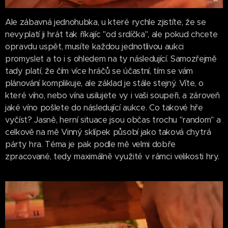
Ale zábavná jednohubka, u které rychle zjistíte, že se
nevyplatí ji hrát tak říkajíc "od srdíčka", ale pokud chcete
opravdu uspět, musíte každou jednotlivou aukci
promyslet a to i s ohledem na ty následující. Samozřejmě
tady platí, že čím více hráčů se účastní, tím se vám
plánování komplikuje, ale základ je stále stejný. Víte, o
které víno, nebo vína usilujete vy i vaši soupeři, a zároveň
jaké víno pošlete do následující aukce. Co takové hře
vyčíst? Jasně, herní situace jsou občas trochu "random" a
celkově na mě Vinný sklípek působí jako taková chytrá
párty hra. Téma je pak podle mě velmi dobře
zpracované, tedy maximálně využité v rámci velikosti hry.