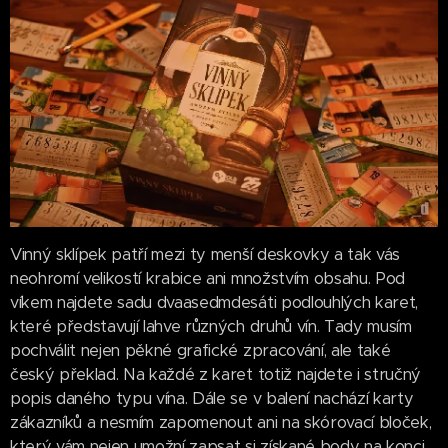
Vinný sklípek patří mezi ty menší deskovky a tak vás
neohromí velikostí krabice ani množstvím obsahu. Pod
víkem najdete sadu dvaasedmdesáti podlouhlých karet,
které představují lahve různých druhů vín. Tady musím
pochválit nejen pěkné grafické zpracování, ale také
český překlad. Na každé z karet totiž najdete i stručný
popis daného typu vína. Dále se v balení nachází karty
zákazníků a nesmím zapomenout ani na skórovací bloček,
který vám nejen umožní zapsat si získané body na konci