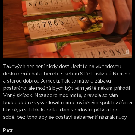
Takových her není nikdy dost. Jedete na víkendovou
deskoherní chatu, berete s sebou Střet civilizací, Nemesis
a starou dobrou Agricolu. Tak to máte o zábavu
postaráno, ale možná bych být vámi ještě někam přihodil
Vinný sklípek. Nezabere moc místa, pravidla se vám
budou dobře vysvětlovat i mírně ovíněným spoluhráčům a
hlavně, já si tuhle karetku dám s radostí i pětkrát po
sobě, bez toho aby se dostavil sebemenší náznak nudy.
Petr