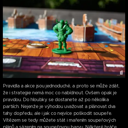
Pravidla a akce jsou jednoduché, a proto se může zdát,
že i strategie nemá moc co nabídnout. Ovšem opak je
pravdou. Do hloubky se dostanete až po několika
partiích. Nejenže je výhodou uvažovat a plánovat dva
tahy dopředu, ale i jak co nejvíce poškodit soupeře.
Vítězem se tedy můžete stát i mařením soupeřových
plánů a sázením na soupeřovou barvu. Některé hráče