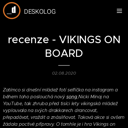
DESKOLOG
recenze - VIKINGS ON
BOARD
02.08.2020
Zatímco si dnešní mládež fotí selfíčka na instagram a
během toho poslouchá nový
song
Nicki Minaj na
YouTube, tak zhruba před tisíci lety vikingská mládež
vyplouvala na svých drakkarech drancovat,
přepadávat, vraždit a znásilňovat. Taková akce si ovšem
žádala poctivé přípravy. O tomhle je i hra Vikings on