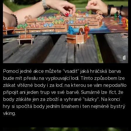
Pomocí jedné akce můžete "vsadit" jaká hráčská barva
bude mít přesilu na vyplouvající lodi. Tímto způsobem lze
získat vítězné body i za loď, na kterou se vám nepodařilo
připojit ani jeden trup ve své barvě. Sumárně lze říct, že
body získáte jen za zboží a vyhrané "sázky". Na konci
hry si spočítá body jedním šmahem i ten nejméně bystrý
viking.