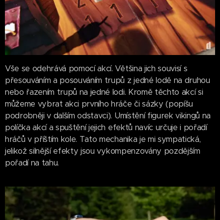
Vše se odehrává pomocí akcí. Většina jich souvisí s
přesouváním a posouváním trupů z jedné lodě na druhou
nebo řazením trupů na jedné lodi. Kromě těchto akcí si
můžeme vybrat akci prvního hráče či sázky (popíšu
podrobněji v dalším odstavci). Umístění figurek vikingů na
políčka akcí a spuštění jejich efektů navíc určuje i pořadí
hráčů v příštím kole. Tato mechanika je mi sympatická,
jelikož silnější efekty jsou vykompenzovány pozdějším
pořadí na tahu.