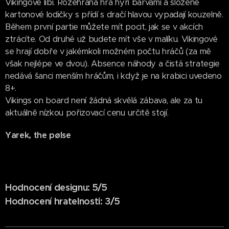
Vikingové líbí. Rozehraná hra hýří barvami a složené
kartonové lodičky s přídí s dračí hlavou vypadají kouzelně.
Během první partie můžete mít pocit, jak se v akcích
ztrácíte. Od druhé už budete mít vše v malíku. Vikingové
se hrají dobře v jakémkoli možném počtu hráčů (za mě
však nejlépe ve dvou). Absence náhody a čistá strategie
nedává šanci menším hráčům, i když je na krabici uvedeno
8+.
Vikings on board není žádná skvělá zábava, ale za tu
aktuálně nízkou pořizovací cenu určitě stojí.
Yarek, the
pølse
Hodnocení designu: 5/5
Hodnocení hratelnosti: 3/5