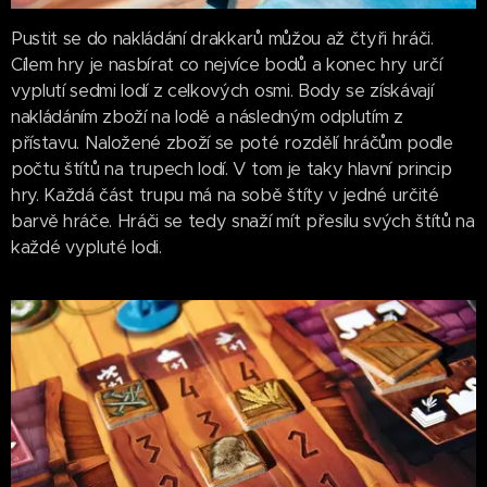
Pustit se do nakládání drakkarů můžou až čtyři hráči.
Cílem hry je nasbírat co nejvíce bodů a konec hry určí
vyplutí sedmi lodí z celkových osmi. Body se získávají
nakládáním zboží na lodě a následným odplutím z
přístavu. Naložené zboží se poté rozdělí hráčům podle
počtu štítů na trupech lodí. V tom je taky hlavní princip
hry. Každá část trupu má na sobě štíty v jedné určité
barvě hráče. Hráči se tedy snaží mít přesilu svých štítů na
každé vypluté lodi.