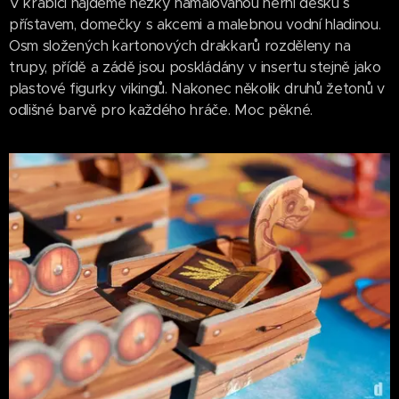
V krabici najdeme hezky namalovanou herní desku s
přístavem, domečky s akcemi a malebnou vodní hladinou.
Osm složených kartonových drakkarů rozděleny na
trupy, přídě a zádě jsou poskládány v insertu stejně jako
plastové figurky vikingů. Nakonec několik druhů žetonů v
odlišné barvě pro každého hráče. Moc pěkné.