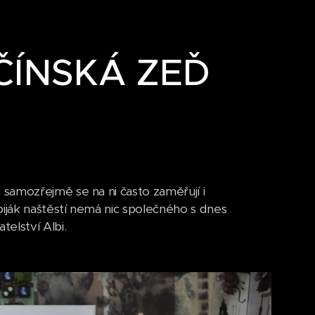
 ČÍNSKÁ ZEĎ
samozřejmě se na ni často zaměřují i
iják naštěstí nemá nic společného s dnes
elství Albi.