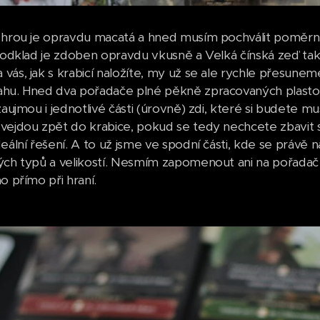
 hrou je opravdu macatá a hned musím pochválit poměrně m
podklad je zdoben opravdu vkusně a Velká čínská zeď tak vy
vás, jak s krabicí naložíte, my už se ale rychle přesune
hu. Hned dva pořadače plné pěkně zpracovaných plastový
zaujmou i jednotlivé části (úrovně) zdi, které si budete mu
ejdou zpět do krabice, pokud se tedy nechcete zbavit spod
deální řešení. A to už jsme ve spodní části, kde se právě 
ých typů a velikostí. Nesmím zapomenout ani na pořadač n
o přímo při hraní.