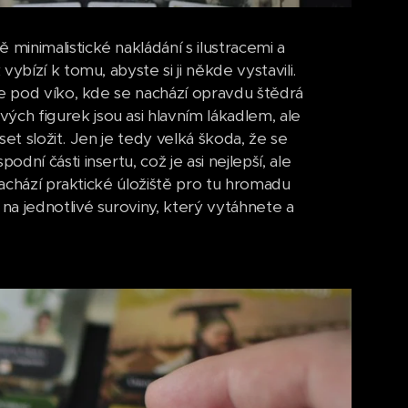
inimalistické nakládání s ilustracemi a
bízí k tomu, abyste si ji někde vystavili.
me pod víko, kde se nachází opravdu štědrá
ch figurek jsou asi hlavním lákadlem, ale
set složit. Jen je tedy velká škoda, že se
ní části insertu, což je asi nejlepší, ale
nachází praktické úložiště pro tu hromadu
a jednotlivé suroviny, který vytáhnete a