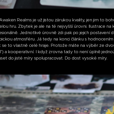
waken Realms je už jistou zárukou kvality, jen jim to bo
ou hru. Zbytek je ale na té nejvyšší úrovni. Ilustrace na 
esionálně. Jednotlivé úrovně zdi pak po jejich postavení 
pickou atmosféru. Já tedy na konci článku s hodnocení
ak se to vlastně celé hraje. Protože máte na výběr ze dv
í") a kooperativní. I když zrovna tady to není úplně jedn
et do jisté míry spolupracovat. Do dost vysoké míry.