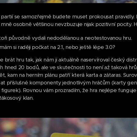
 partií se samozřejmě budete muset prokousat pravidly. 
e mně osobně většinou nevzbuzuje nijak pozitivní pocity
oři původně vydali nedodělanou a neotestovanou hru.
ám si raději počkat na 2.1, nebo ještě lépe 3.0?
brát hru tak, jak nám ji aktuálně naservíroval český dist
ch hned 20 bodů, ale ve skutečnosti to není až taková h
t, kam na herním plánu patří která karta a zátaras. Suro
at příslušné komponenty jednotlivým hráčům (karty gener
 figurek). Rovnou vám prozradím, že hra nejlépe funguje
 Rákosový klan.