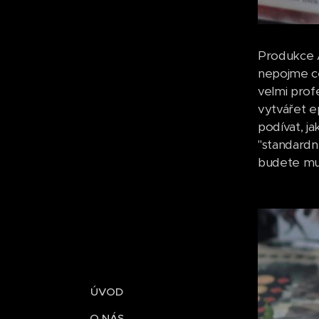
Produkce A
nepojme cel
velmi prof
vytvářet e
podívat, j
"standardn
budete mus
ÚVOD
O NÁS