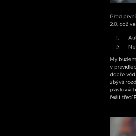
Před první
2.0, což v
Aut
Nem
My budeme 
v pravidle
dobře vědě
zbývá rozd
plastových
řešit třetí