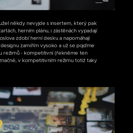
hužel někdy nevyjde s insertem, který pak
kartách, herním plánu, i zástěnách vypadají
doslova zdobí herní desku a napomáhají
m designu zamířím vysoko a už se pojďme
ou režimů - kompetitivní (řekněme ten
označné, v kompetitivním režimu totiž taky