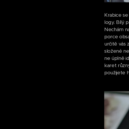
Krabice se
logy. Bílý 
Nechám na 
porce obsa
určitě vás 
složené nev
ne úplně i
karet různ
použijete h