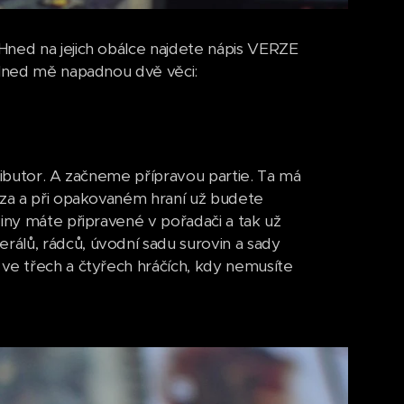
Hned na jejich obálce najdete nápis VERZE
. Hned mě napadnou dvě věci:
ributor. A začneme přípravou partie. Ta má
růza a při opakovaném hraní už budete
viny máte připravené v pořadači a tak už
álů, rádců, úvodní sadu surovin a sady
 ve třech a čtyřech hráčích, kdy nemusíte