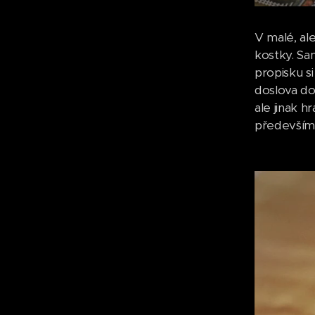
V malé, ale
kostky. Sa
propisku si
doslova do
ale jinak h
především 