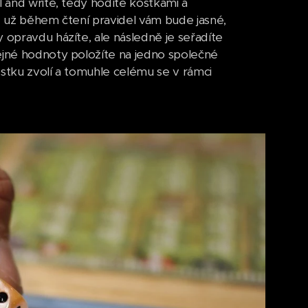
l and write, tedy hodíte kostkami a
le už během čtení pravidel vám bude jasné,
 opravdu házíte, ale následně je seřadíte
tejné hodnoty položíte na jedno společné
kostku zvolí a tomuhle celému se v rámci