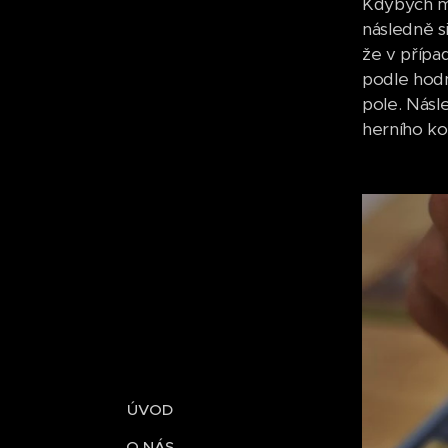
Kdybych mě
následně s
že v přípa
podle hodn
pole. Násle
herního kol
ÚVOD
O NÁS