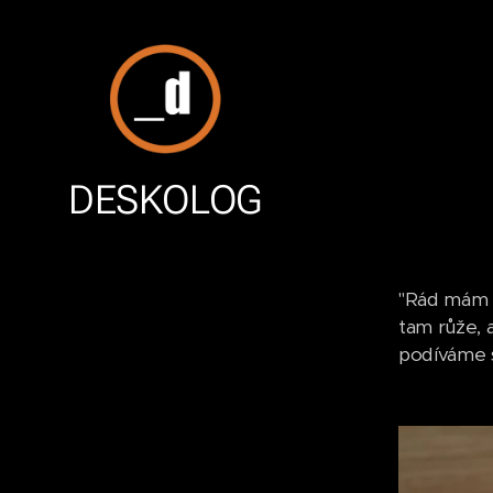
DESKOLOG
"Rád mám r
tam růže, 
podíváme se