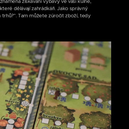
 znamená získávání výbavy ve vaší kůlně,
 které dělávají zahrádkáři. Jako správný
h trhů?". Tam můžete zúročit zboží, tedy