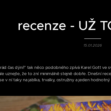
recenze - UŽ 
15.01.2026
ád čas dýní!" tak něco podobného zpívá Karel Gott ve své
ale uznejte, že to zní minimálně stejně dobře. Dnešní rec
 v ní taky na jablka, trvalky, ostružiny a jeden hodnotný 