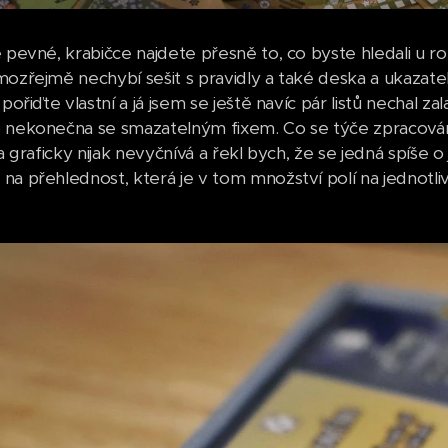
 pevné, krabičce najdete přesně to, co byste hledali u ro
mozřejmě nechybí sešit s pravidly a také deska a ukazatel
 pořiďte vlastní a já jsem se ještě navíc pár listů nechal
 nekonečna se smazatelným fixem. Co se týče zpracování,
ra graficky nijak nevyčnívá a řekl bych, že se jedná spíše 
na přehlednost, která je v tom množství polí na jednotliv