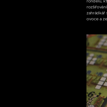
rondelu, k
rozšiřování
zahrádkář 
ovoce a zel