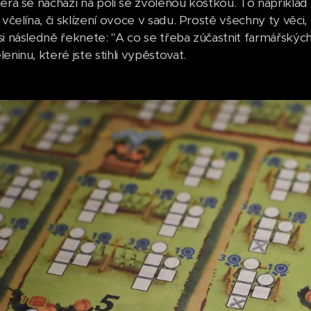
terá se nachází na poli se zvolenou kostkou. To například
 včelína, či sklízení ovoce v sadu. Prostě všechny ty věci,
si následně řeknete: "A co se třeba zúčastnit farmářskýc
eninu, které jste stihli vypěstovat.