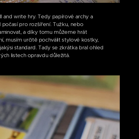
ll and write hry. Tedy papírové archy a
 počasí pro rozšíření. Tužku, nebo
 zalaminovat, a díky tomu můžeme hrát
 musím určitě pochválit stylové kostky,
o jakýsi standard. Tady se zkrátka bral ohled
ých listech opravdu důležitá.