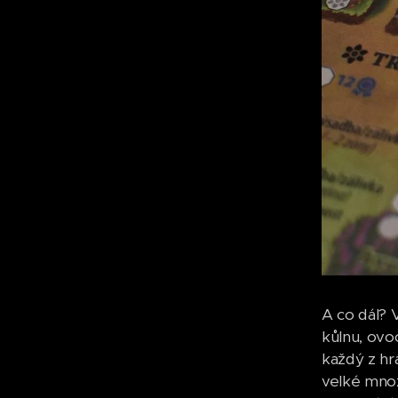
A co dál? V
kůlnu, ovo
každý z hr
velké množ