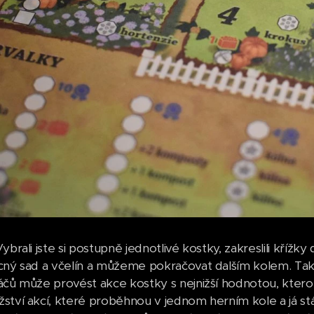
ybrali jste si postupně jednotlivé kostky, zakreslili křížky 
cný sad a včelín a můžeme pokračovat dalším kolem. Tak 
áčů může provést akce kostky s nejnižší hodnotou, ktero
ství akcí, které proběhnou v jednom herním kole a já stá