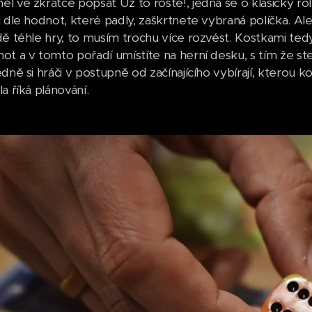
l ve zkratce popsat Už to roste!, jedná se o klasický rol
i dle hodnot, které padly, zaškrtnete vybraná políčka. A
dě téhle hry, to musím trochu více rozvést. Kostkami tedy
ot a v tomto pořadí umístíte na herní desku, s tím že s
dně si hráči v postupně od začínajícího vybírají, kterou 
a říká plánování.