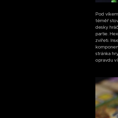
Pod víkem 
téměř sto
desky hráč
partie. He
zvířeti. In
komponenty
stránka hr
opravdu ví