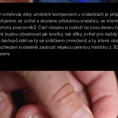
m zmiňoval, díky umístění komponent v krabičkách je pří
olí jedno ze zvířat a dostane příslušnou krabičku, ve kter
žetony pracovníků. Část obsahu si rozloží na svou desku h
ré budou obsahovat jak kostky, tak dílky zvířat pro každý
 biotopů dělí na ty se srdíčkem (množení) a ty, které obs
ozhleden si ideálně zaslouží nějakou pěknou mističku z 3D
 zemi.