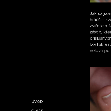
Jak už jse
hráčů si zv
zvířete a 
zásob, kte
příslušných
kostek a r
nelovili po
ÚVOD
O NÁS