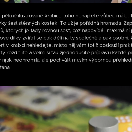
pěkně ilustrované krabice toho nenajdete vůbec málo. To 
vky šestistěnných kostek. To už je pořádná hromada. 
ů, kterých je tady rovnou šest, což napovídá i maximální 
xové dílky zvířat se pak dělí na ty společné a pak osobn
sert v krabici nehledejte, místo něj vám totiž poslouží pr
 rozdělíte a velmi si tak zjednodušíte přípravu každé pa
y nijak neohromila, ale pochválit musím výbornou přehled
tána.