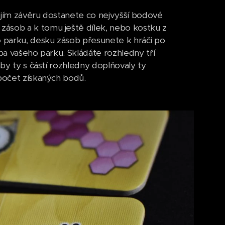
ejím závěru dostanete co nejvyšší bodové
zásob a k tomu ještě dílek, nebo kostku z
 parku, desku zásob přesunete k hráči po
apa vašeho parku. Skládáte rozhledny tří
aby ty s částí rozhledny doplňovaly ty
 počet získaných bodů.