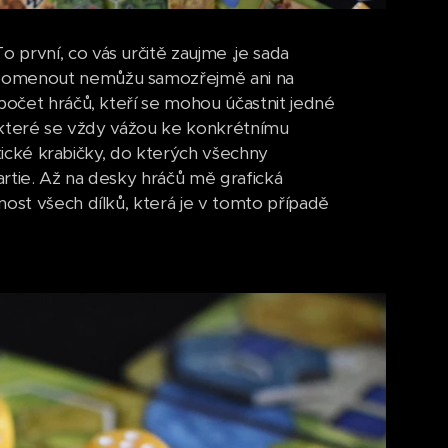
první, co vás určitě zaujme ,je sada
Zapomenout nemůžu samozřejmě ani na
počet hráčů, kteří se mohou účastnit jedné
í, které se vždy vážou ke konkrétnímu
aktické krabičky, do kterých všechny
rtie. Až na desky hráčů mě grafická
nost všech dílků, která je v tomto případě