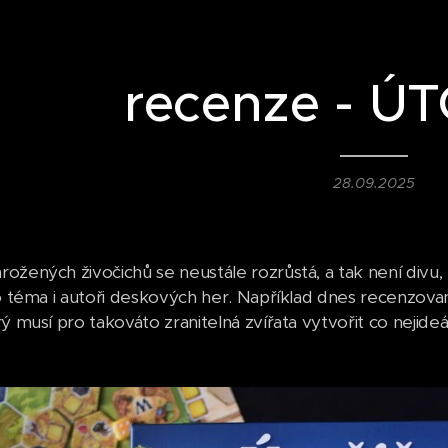
recenze - Ú
28.09.2025
ožených živočichů se neustále rozrůstá, a tak není divu,
ko téma i autoři deskových her. Například dnes recenzov
ý musí pro takováto zranitelná zvířata vytvořit co nejide