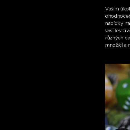
Vaším úkol
ohodnocení
nabídky na
vaší levic
různých bar
množící a 