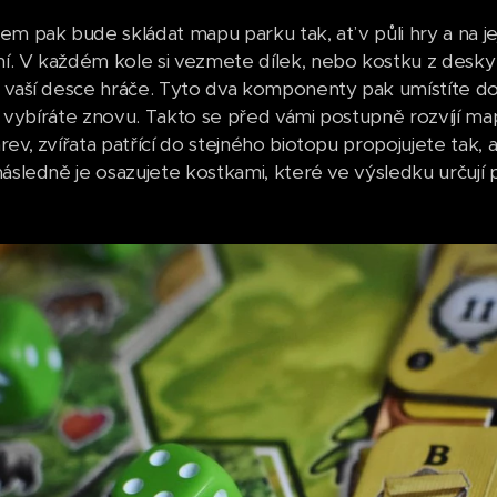
em pak bude skládat mapu parku tak, ať v půli hry a na j
. V každém kole si vezmete dílek, nebo kostku z desky 
 vaší desce hráče. Tyto dva komponenty pak umístíte do
i a vybíráte znovu. Takto se před vámi postupně rozvíjí m
ev, zvířata patřící do stejného biotopu propojujete tak, 
následně je osazujete kostkami, které ve výsledku určují