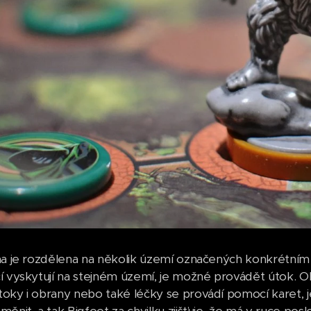
ha je rozdělena na několik území označených konkrétní
í vyskytují na stejném území, je možné provádět útok. Ob
oky i obrany nebo také léčky se provádí pomocí karet, 