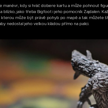
 je manévr, kdy si hráč dobere kartu a může pohnout fi
na blízko, jako třeba Bigfoot i jeho pomocník Zajdalen. Ka
 kterou může být právě pohyb po mapě a tak můžete šť
aby nedostal jeho velkou kládou přímo na palici.