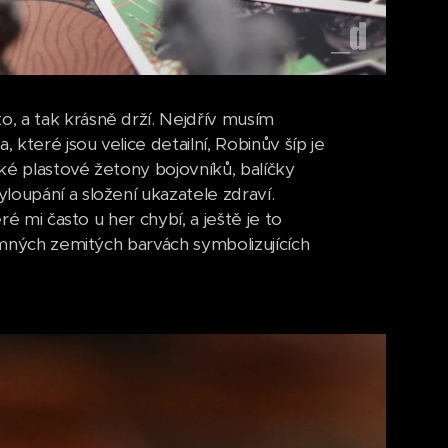
, a tak krásně drží. Nejdřív musím
 které jsou velice detailní, Robinův šíp je
ké plastové žetony bojovníků, balíčky
loupání a složení ukazatele zdraví.
ré mi často u her chybí, a ještě je to
jemných zemitých barvách symbolizujících