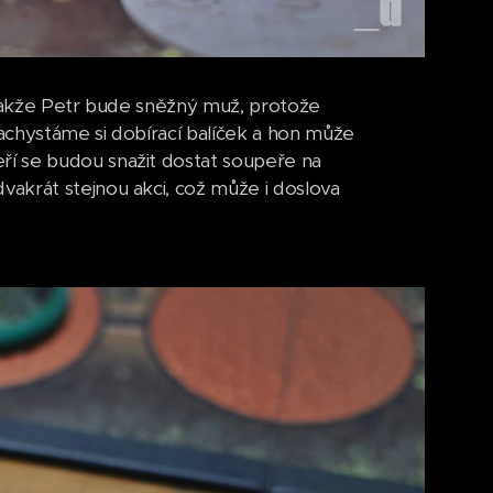
 takže Petr bude sněžný muž, protože
Nachystáme si dobírací balíček a hon může
í se budou snažit dostat soupeře na
akrát stejnou akci, což může i doslova