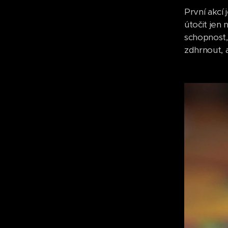
První akcí
útočit jen 
schopnost,
zdhrnout, 