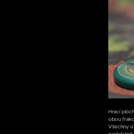
Hrací ploc
obou frakc
Všechny út