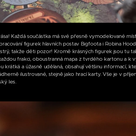
krása! Každá součástka má své přesně vymodelované místo
pracování figurek hlavních postav Bigfoota i Robina Hooda,
trý, takže děti pozor! Kromě krásných figurek jsou tu ta
každou frakci, oboustranná mapa z tvrdého kartonu a k vy
ou krátká a úžasně udělaná, obsahují většinu informací, kte
dherně ilustrované, stejně jako hrací karty. Vše je v pří
ký les.