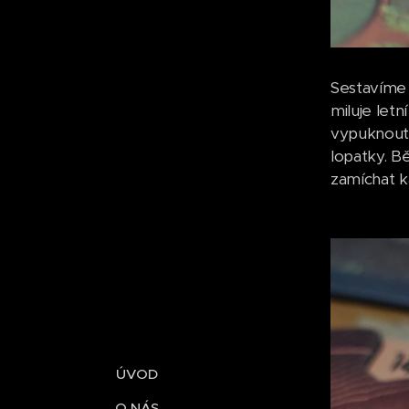
Sestavíme 
miluje let
vypuknout.
lopatky. B
zamíchat k
ÚVOD
O NÁS