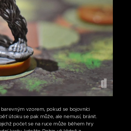
m barevným vzorem, pokud se bojovníci
ěť útoku se pak může, ale nemusí, bránit.
jejichž počet se na ruce může během hry