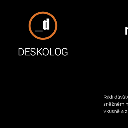
DESKOLOG
Rádi dávát
sněžném mu
vkusně a z