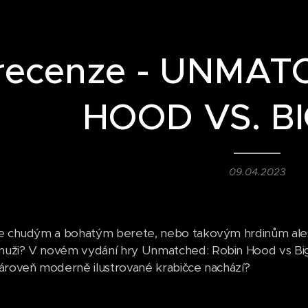
recenze - UNMAT
HOOD VS. B
09.04.2023
e chudým a bohatým berete, nebo takovým hrdinům ales
ži? V novém vydání hry Unmatched: Robin Hood vs Bigfo
ároveň moderně ilustrované krabičce nachází?