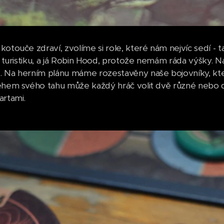
kotouče zdraví, zvolíme si role, které nám nejvíc sedí -
ní turistiku, a já Robin Hood, protože nemám ráda výšky. 
 Na herním plánu máme rozestavěny naše bojovníky, kteř
ěhem svého tahu může každý hráč volit dvě různé nebo dv
artami.