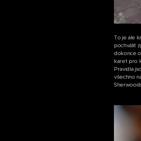
To je ale 
pochválit z
dokonce os
karet pro 
Pravidla js
všechno ná
Sherwoods