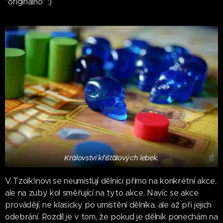
"originálno" :)
Království křišťálových lebek.
V Tzolk'inovi se neumisťují dělníci přímo na konkrétní akce,
ale na zuby kol směřující na tyto akce. Navíc se akce
provádějí, ne klasicky po umístění dělníka, ale až při jejich
odebrání. Rozdíl je v tom, že pokud je dělník ponechám na