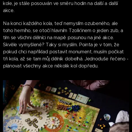
kole, je stále posouván ve směru hodin na další a další
akce.
Na konci každého kola, teď nemyslím ozubeného, ale
toho herního, se otočí hlavním Tzolk'inem o jeden zub, a
tím se všichni dělníci na mapě posunou na jiné akce.
Skvěle vymyšlené? Taky si myslím. Pointa je v tom, že
pokud chci například postavit monument, musím počkat
tři kola, až se tam můj dělník dobelhá. Jednoduše řečeno -
plánovat všechny akce několik kol dopředu.