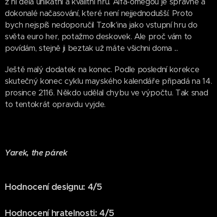
z ní dělá unikátní a kvalitní hru. Alfa-omegou je správné a
dokonalé načasování, které není nejjednodušší. Proto
bych nejspíš nedoporučil Tzolk'ina jako vstupní hru do
světa euro her, potažmo deskovek. Ale proč vám to
povídám, stejně ji beztak už máte všichni doma ...
Ještě malý dodatek na konec. Podle poslední korekce
skutečný konec cyklu mayského kalendáře připadá na 14.
prosince 2116. Někdo udělal chybu ve výpočtu. Tak snad
to tentokrát opravdu vyjde.
Yarek, the párek
Hodnocení designu: 4/5
Hodnocení hratelnosti: 4/5