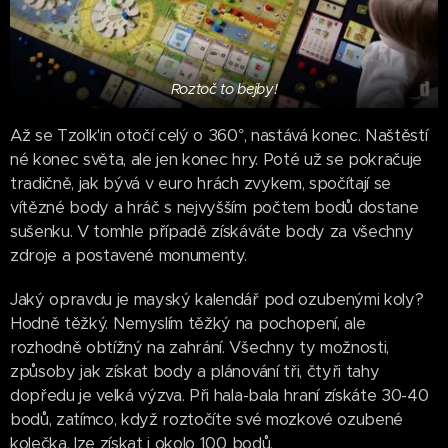
Roztoč to bejby!
Až se Tzolk'in otočí celý o 360°, nastává konec. Naštěstí
né konec světa, ale jen konec hry. Poté už se pokračuje
tradičně, jak bývá v euro hrách zvykem, spočítají se
vítězné body a hráč s nejvyšším počtem bodů dostane
sušenku. V tomhle případě získáváte body za všechny
zdroje a postavené monumenty.
Jaký opravdu je mayský kalendář pod ozubenými koly?
Hodně těžký. Nemyslím těžký na pochopení, ale
rozhodně obtížný na zahrání. Všechny ty možnosti,
způsoby jak získat body a plánování tři, čtyři tahy
dopředu je velká výzva. Při hala-bala hraní získáte 30-40
bodů, zatímco, když roztočíte své mozkové ozubené
kolečka, lze získat i okolo 100 bodů.