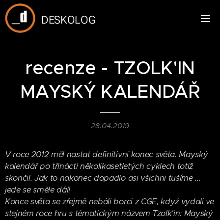
DESKOLOG
recenze - TZOLK'IN
MAYSKÝ KALENDÁŘ
28.04.2019
V roce 2012 měl nastat definitivní konec světa. Mayský
kalendář po třinácti několikasetletých cyklech totiž
skončil. Jak to nakonec dopadlo asi všichni tušíme ...
jede se směle dál!
Konce světa se zřejmě nebáli borci z CGE, když vydali ve
stejném roce hru s tématickým názvem Tzolk'in: Mayský