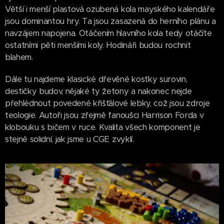
Větší i menší plastová ozubená kola mayského kalendáře
jsou dominantou hry. Ta jsou zasazená do herního plánu a
navzájem napojena. Otáčením hlavního kola tedy otáčíte
ostatními pěti menšími koly. Hodináři budou rochnit
blahem.
Dále tu najdeme klasické dřevěné kostky surovin,
destičky budov, nějaké ty žetony a nakonec nejde
přehlédnout povedené křišťálové lebky, což jsou zdroje
teologie. Autoři jsou zřejmě fanoušci Harrison Forda v
klobouku s bičem v ruce. Kvalita všech komponent je
stejně solidní, jak jsme u CGE zvyklí.