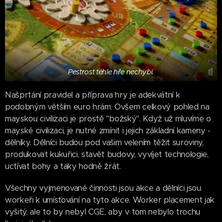
Pestrost téhle hře nechybí.
Našprtání pravidel a příprava hry je adekvátní k
podobným větším euro hrám. Ovšem celkový pohled na
mayskou civilizaci je prostě "božský". Když už mluvíme o
mayské civilizaci, je nutné zmínit i jejich základní kameny -
dělníky. Dělníci budou pod vašim velením těžit suroviny,
produkovat kukuřici, stavět budovy, vyvíjet technologie,
uctívat bohy a taky hodně žrát.
Všechny vyjmenované činnosti jsou akce a dělníci jsou
workeři k umísťování na tyto akce. Worker placement jak
vyšitý, ale to by nebyl CGE, aby v tom nebylo trochu