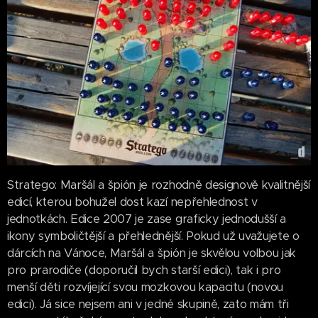
Stratego: Maršál a špión je rozhodně designově kvalitnější
edicí, kterou bohužel dost kazí nepřehlednost v
jednotkách. Edice 2007 je zase graficky jednodušší a
ikony symboličtější a přehlednější. Pokud už uvažujete o
dárcích na Vánoce, Maršál a špión je skvělou volbou jak
pro prarodiče (doporučil bych starší edici), tak i pro
menší děti rozvíjející svou mozkovou kapacitu (novou
edici). Já sice nejsem ani v jedné skupině, zato mám tři