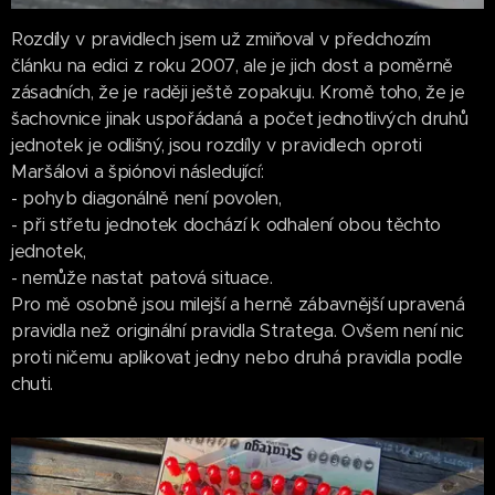
Rozdíly v pravidlech jsem už zmiňoval v předchozím
článku na edici z roku 2007, ale je jich dost a poměrně
zásadních, že je raději ještě zopakuju. Kromě toho, že je
šachovnice jinak uspořádaná a počet jednotlivých druhů
jednotek je odlišný, jsou rozdíly v pravidlech oproti
Maršálovi a špiónovi následující:
- pohyb diagonálně není povolen,
- při střetu jednotek dochází k odhalení obou těchto
jednotek,
- nemůže nastat patová situace.
Pro mě osobně jsou milejší a herně zábavnější upravená
pravidla než originální pravidla Stratega. Ovšem není nic
proti ničemu aplikovat jedny nebo druhá pravidla podle
chuti.