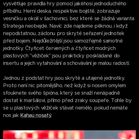
vysvětluje pravidla hry pomocí jakéhosi jednoduchého
příběhu. Herní deska, respektive bojiště, zobrazuje
vesničku a okolí v šachovnici, bez které se žádná varianta
Stratega neobejde. Navíc zde najdeme pěknou, i když
nepodstatnou, záclonu pro skryté seřazení jednotek
před bojem. Nejdůležitější jsou samozřejmě samotné
jednotky. Čtyřicet červených a čtyřicet modrých
plastových "věžiček" jsou prakticky poskládané do
insertu a jejich vytahování a schovávání je malou radostí.
Jednou z podstat hry jsou skryté a utajené jednotky.
Proto není nic pitomějšího, než když si nosem omylem
sfouknete svého špióna, který se snaží nenápadně
dostat k maršálovi, přímo před zraky soupeře. Tohle by
se u plastových věžiček stávat nemělo, pokud nemáte
nos jak
Kahau nosatý
.