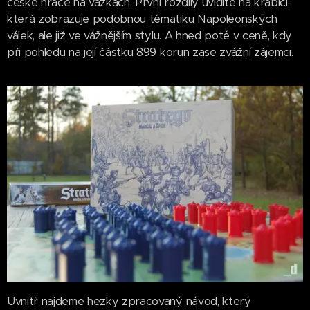
české hráče na vážkách. První rozdíly uvidíte na krabici,
která zobrazuje podobnou tématiku Napoleonských
válek, ale již ve vážnějším stylu. A hned poté v ceně, kdy
při pohledu na její částku 899 korun zase zvážní zájemci.
Uvnitř najdeme hezky zpracovaný návod, který