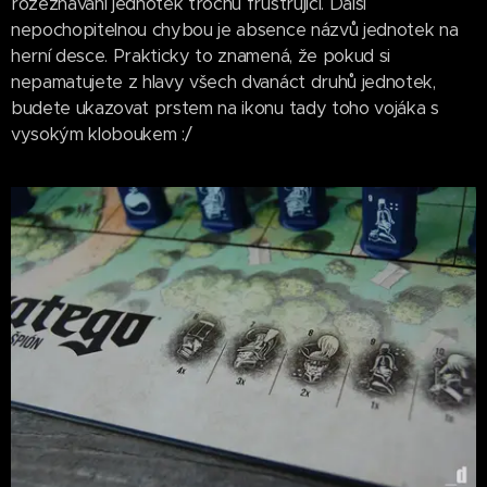
rozeznávání jednotek trochu frustrující. Další
nepochopitelnou chybou je absence názvů jednotek na
herní desce. Prakticky to znamená, že pokud si
nepamatujete z hlavy všech dvanáct druhů jednotek,
budete ukazovat prstem na ikonu tady toho vojáka s
vysokým kloboukem :/