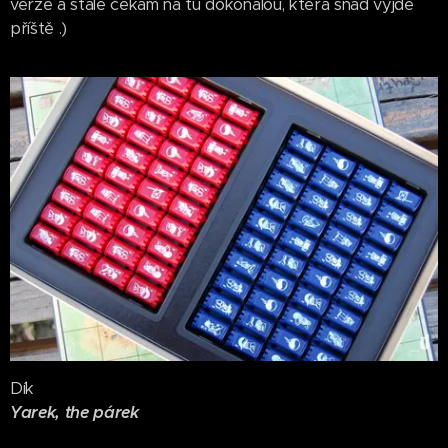
verze a stále čekám na tu dokonalou, která snad vyjde
příště .)
Dík
Yarek, the párek