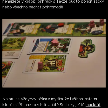
nenajdete v krabici přihrádky. Takže buďto pořídit sáčky,
nebo všechno nechat pohromadě.
Na hru se vždycky těším a myslím, že i všichni ostatní,
které mí Římané rozdrtili. Určitě Settlery ještě
mockrát