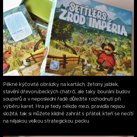
Pěkné kýčovité obrázky na kartách, žetony jablek,
stavění dřevorubeckých chatrčí, ale taky bourání budov
soupeřů a v neposlední řadě důležité rozhodnutí při
výběru karet. Hra je tedy někde mezi, pravidla nejsou
složitá, tak si můžete klidně zahrát s přáteli, kteří se necítí
na nějakou velkou strategickou pecku.