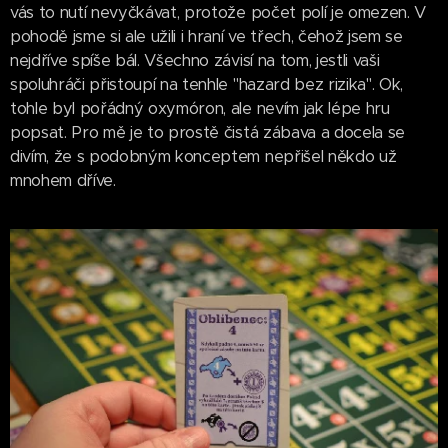
vás to nutí nevyčkávat, protože počet polí je omezen. V
pohodě jsme si ale užili i hraní ve třech, čehož jsem se
nejdříve spíše bál. Všechno závisí na tom, jestli vaši
spoluhráči přistoupí na tenhle "hazard bez rizika". Ok,
tohle byl pořádný oxymóron, ale nevím jak lépe hru
popsat. Pro mě je to prostě čistá zábava a docela se
divím, že s podobným konceptem nepřišel někdo už
mnohem dříve.