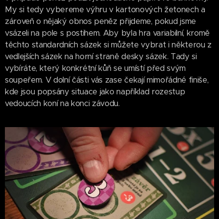
My si tedy vybereme výhru v kartonových žetonech a
zároveň o nějaký obnos peněz přijdeme, pokud jsme
vsázeli na pole s postihem. Aby byla hra variabilní, kromě
těchto standardních sázek si můžete vybrat i některou z
vedlejších sázek na horní straně desky sázek. Tady si
vybíráte, který konkrétní kůň se umístí před svým
soupeřem. V dolní části vás zase čekají mimořádné finiše,
kde jsou popsány situace jako například rozestup
vedoucích koní na konci závodu.