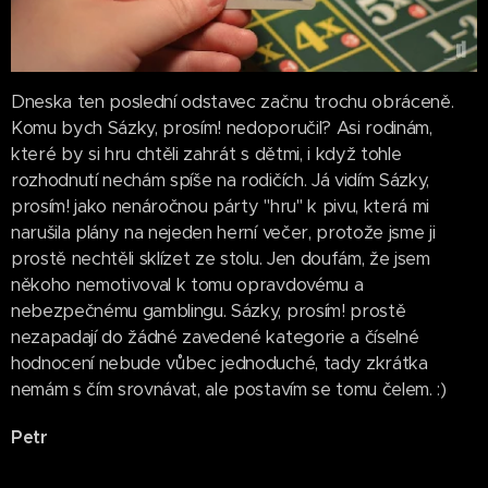
Dneska ten poslední odstavec začnu trochu obráceně.
Komu bych Sázky, prosím! nedoporučil? Asi rodinám,
které by si hru chtěli zahrát s dětmi, i když tohle
rozhodnutí nechám spíše na rodičích. Já vidím Sázky,
prosím! jako nenáročnou párty "hru" k pivu, která mi
narušila plány na nejeden herní večer, protože jsme ji
prostě nechtěli sklízet ze stolu. Jen doufám, že jsem
někoho nemotivoval k tomu opravdovému a
nebezpečnému gamblingu. Sázky, prosím! prostě
nezapadají do žádné zavedené kategorie a číselné
hodnocení nebude vůbec jednoduché, tady zkrátka
nemám s čím srovnávat, ale postavím se tomu čelem. :)
Petr