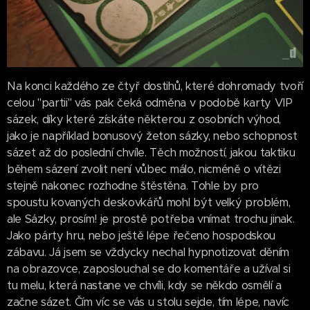
Na konci každého ze čtyř dostihů, které dohromady tvoří
celou "partii" vás pak čeká odměna v podobě karty VIP
sázek, díky které získáte některou z osobních výhod,
jako je například bonusový žeton sázky, nebo schopnost
sázet až do poslední chvíle. Těch možností, jakou taktiku
během sázení zvolit není vůbec málo, nicméně o vítězi
stejně nakonec rozhodne štěstěna. Tohle by pro
spoustu kovaných deskovkářů mohl být velký problém,
ale Sázky, prosím! je prostě potřeba vnímat trochu jinak.
Jako párty hru, nebo ještě lépe řečeno hospodskou
zábavu. Já jsem se vždycky nechal hypnotizovat děním
na obrazovce, zaposlouchal se do komentáře a užíval si
tu melu, která nastane ve chvíli, kdy se někdo osmělí a
začne sázet. Čím víc se vás u stolu sejde, tím lépe, navíc