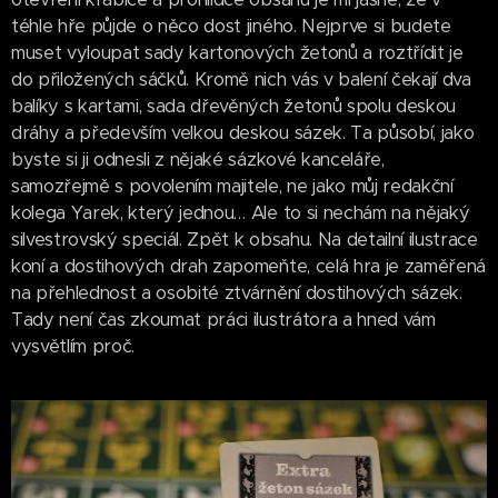
téhle hře půjde o něco dost jiného. Nejprve si budete
muset vyloupat sady kartonových žetonů a roztřídit je
do přiložených sáčků. Kromě nich vás v balení čekají dva
balíky s kartami, sada dřevěných žetonů spolu deskou
dráhy a především velkou deskou sázek. Ta působí, jako
byste si ji odnesli z nějaké sázkové kanceláře,
samozřejmě s povolením majitele, ne jako můj redakční
kolega Yarek, který jednou… Ale to si nechám na nějaký
silvestrovský speciál. Zpět k obsahu. Na detailní ilustrace
koní a dostihových drah zapomeňte, celá hra je zaměřená
na přehlednost a osobité ztvárnění dostihových sázek.
Tady není čas zkoumat práci ilustrátora a hned vám
vysvětlím proč.