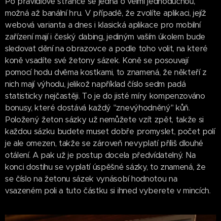
Po pravidlové stránce se jedná o velmi jednoduchou,
možná až banální hru. V případě, že zvolíte aplikaci, jejíž
webová varianta a dnes i klasická aplikace pro mobilní
zařízení mají i český dabing, jediným vaším úkolem bude
sledovat dění na obrazovce a podle toho volit, na které
koně vsadíte své žetony sázek. Koně se posouvají
pomocí hodu dvěma kostkami, to znamená, že někteří z
nich mají výhodu, jelikož například číslo sedm padá
statisticky nejčastěji. To je do jisté míry kompenzováno
bonusy, které dostává každý "znevýhodněný" kůň.
Položený žeton sázky už nemůžete vzít zpět, takže si
každou sázku budete muset dobře promyslet, počet polí
je ale omezen, takže se zároveň nevyplatí příliš dlouhé
otálení. A pak už je postup docela předvídatelný. Na
konci dostihu se vyplatí úspěšné sázky, to znamená, že
se číslo na žetonu sázek vynásobí hodnotou na
vsazeném poli a tuto částku si ihned vyberete v mincích.