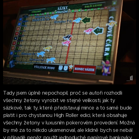
Tady jsem úplně nepochopil, proč se autoři rozhodli
všechny žetony vyrobit ve stejné velikosti, jak ty
sázkové, tak ty, které představují mince a to samé bude
platit i pro chystanou High Roller edici, která obsahuje
všechny žetony v luxusním pokerovém provedení. Možná
by mě za to někdo ukamenoval, ale klidně bych se nebál
v případě peněz použít jednoduché papírové bankovky.