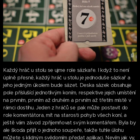
Každý hráč u stolu se ujme role sázkaře. I když to není
úplně přesné, každý hráč u stolu je jednoduše sázkař a
jeho jediným úkolem bude sázet. Deska sázek obsahuje
pole příslušící jednotlivým koním, respektive jejich umístění
na prvním, prvním až druhém a prvním až třetím místě v
rámci dostihu. Jeden z hráčů se pak může postavit do
role komentátora, mít na starosti pohyb všech koní, a
ještě vám závod zpříjemňovat svým komentářem. Byla by
ale škoda přijít o jednoho soupeře, takže tuhle úlohu
můžete s klidným svědomím předat aplikaci. Nevím jak vy,