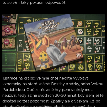
to se vám taky pokusím odpovědět.
Ilustrace na krabici ve mně chtě nechtě vyvolává
vzpomínky na staré známé Dostihy a sázky, nebo Velkou
Pardubickou. Obě zmiňované hry jsem si nikdy moc
neužíval, tedy až na úvodních 20-30 minut, kdy jsem ještě
dokázal udržet pozornost. Zpátky ale k Sázkám. Už po
otevření krabice a prohlídce obsahu je mi jasné, že v