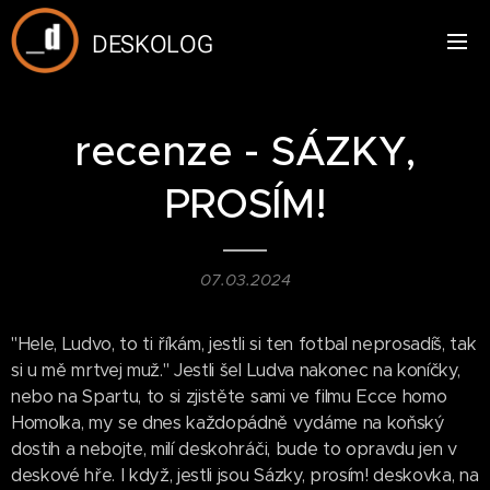
DESKOLOG
recenze - SÁZKY,
PROSÍM!
07.03.2024
"Hele, Ludvo, to ti říkám, jestli si ten fotbal neprosadíš, tak
si u mě mrtvej muž." Jestli šel Ludva nakonec na koníčky,
nebo na Spartu, to si zjistěte sami ve filmu Ecce homo
Homolka, my se dnes každopádně vydáme na koňský
dostih a nebojte, milí deskohráči, bude to opravdu jen v
deskové hře. I když, jestli jsou Sázky, prosím! deskovka, na