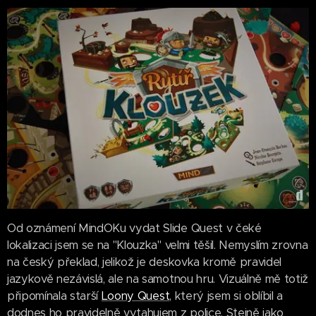
Od oznámení MindOKu vydat Slide Quest v čeké
lokalizaci jsem se na "Klouzka" velmi těšil. Nemyslím zrovna
na český překlad, jelikož je deskovka kromě pravidel
jazykově nezávislá, ale na samotnou hru. Vizuálně mě totiž
připomínala starší
Loony Quest
, který jsem si oblíbil a
dodnes ho pravidelně vytahujem z police. Stejně jako