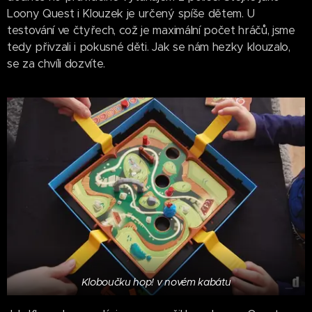
Loony Quest i Klouzek je určený spíše dětem. U
testování ve čtyřech, což je maximální počet hráčů, jsme
tedy přivzali i pokusné děti. Jak se nám hezky klouzalo,
se za chvíli dozvíte.
Kloboučku hop! v novém kabátu