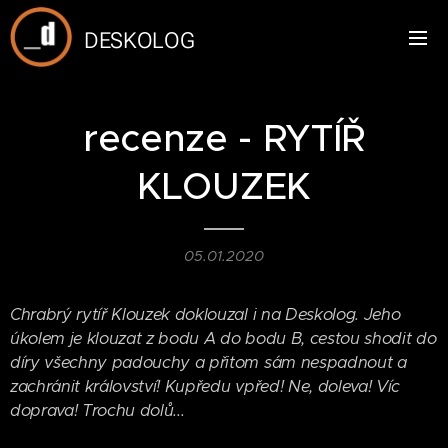
DESKOLOG
recenze - RYTÍŘ
KLOUZEK
05.01.2020
Chrabrý rytíř Klouzek doklouzal i na Deskolog. Jeho
úkolem je klouzat z bodu A do bodu B, cestou shodit do
díry všechny padouchy a přitom sám nespadnout a
zachránit království! Kupředu vpřed! Ne, doleva! Víc
doprava! Trochu dolů...