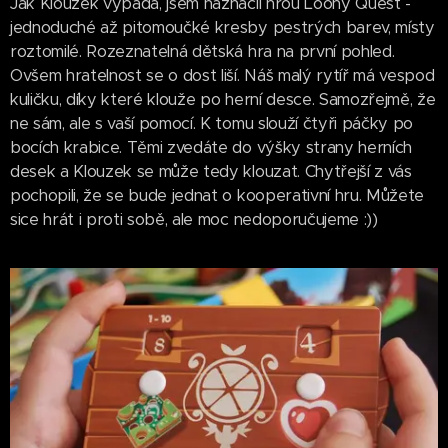
Jak Klouzek vypadá, jsem naznačil hrou Loony Quest -
jednoduché až pitomoučké kresby pestrých barev, místy
roztomilé. Rozeznatelná dětská hra na první pohled.
Ovšem hratelnost se o dost liší. Náš malý rytíř má vespod
kuličku, díky které klouže po herní desce. Samozřejmě, že
ne sám, ale s vaší pomocí. K tomu slouží čtyři páčky po
bocích krabice. Těmi zvedáte do výšky strany herních
desek a Klouzek se může tedy klouzat. Chytřejší z vás
pochopili, že se bude jednat o kooperativní hru. Můžete
sice hrát i proti sobě, ale moc nedoporučujeme :))