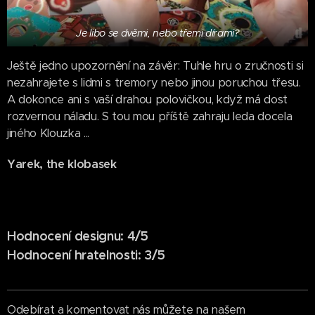
Je libo se dvěmi, nebo třemi dírami?
Ještě jedno upozornění na závěr: Tuhle hru o zručnosti si
nezahrajete s lidmi s tremory nebo jinou poruchou třesu.
A dokonce ani s vaší drahou polovičkou, když má dost
rozvernou náladu. S tou mou příště zahraju leda docela
jiného Klouzka ...
Yarek, the klobasek
Hodnocení designu: 4/5
Hodnocení hratelnosti: 3/5
Odebírat a komentovat nás můžete na našem