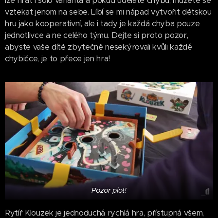
lze hrát i solo varianta a pokud uděláte chybu, můžete se
vztekat jenom na sebe. Líbí se mi nápad vytvořit dětskou
hru jako kooperativní, ale i tady je každá chyba pouze
jednotlivce a ne celého týmu. Dejte si proto pozor,
abyste vaše dítě zbytečně nesekýrovali kvůli každé
chybičce, je to přece jen hra!
Pozor plot!
Rytíř Klouzek je jednoduchá rychlá hra, přístupná všem,