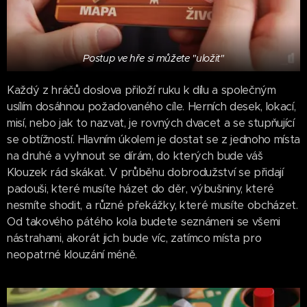
Postup ve hře si můžete "uložit"
Každý z hráčů doslova přiloží ruku k dílu a společným
usílím dosáhnou požadovaného cíle. Herních desek, lokací,
misí, nebo jak to nazvat, je rovných dvacet a se stupňující
se obtížností. Hlavním úkolem je dostat se z jednoho místa
na druhé a vyhnout se dírám, do kterých bude váš
Klouzek rád skákat. V průběhu dobrodužství se přidají
padouši, které musíte házet do děr, výbušniny, které
nesmíte shodit, a různé překážky, které musíte obcházet.
Od takového pátého kola budete seznámeni se všemi
nástrahami, akorát jich bude víc, zatímco místa pro
neopatrné klouzání méně.