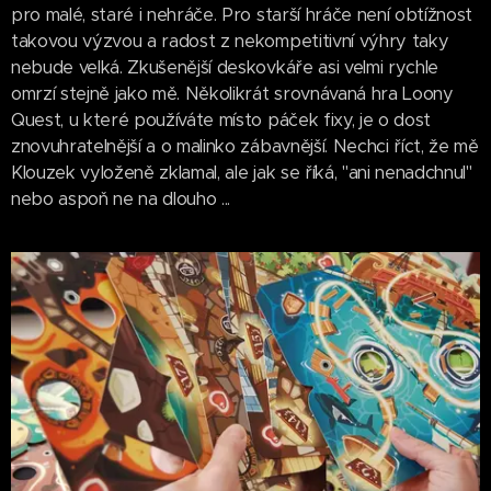
pro malé, staré i nehráče. Pro starší hráče není obtížnost
takovou výzvou a radost z nekompetitivní výhry taky
nebude velká. Zkušenější deskovkáře asi velmi rychle
omrzí stejně jako mě. Několikrát srovnávaná hra Loony
Quest, u které používáte místo páček fixy, je o dost
znovuhratelnější a o malinko zábavnější. Nechci říct, že mě
Klouzek vyloženě zklamal, ale jak se říká, "ani nenadchnul"
nebo aspoň ne na dlouho ...