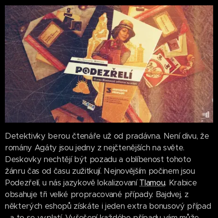
Detektivky berou čtenáře už od pradávna. Není divu, že
romány Agáty jsou jedny z nejčtenějších na světe.
Deskovky nechtějí být pozadu a oblíbenost tohoto
žánru čas od času zužitkují. Nejnovějším počinem jsou
Podezřelí, u nás jazykově lokalizovaní
Tlamou
. Krabice
obsahuje tři velké propracované případy. Bajdvej, z
některých eshopů získáte i jeden extra bonusový případ
- a to se vyplatí. Vyřešení každého případu vám může