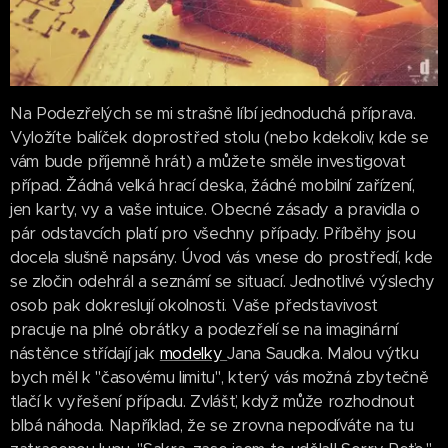
Na Podezřelých se mi strašně líbí jednoduchá příprava.
Vyložíte balíček doprostřed stolu (nebo kdekoliv, kde se
vám bude příjemně hrát) a můžete směle investigovat
případ. Žádná velká hrací deska, žádné mobilní zařízení,
jen karty, vy a vaše intuice. Obecné zásady a pravidla o
pár odstavcích platí pro všechny případy. Příběhy jsou
docela slušně napsány. Úvod vás vnese do prostředí, kde
se zločin odehrál a seznámí se situací. Jednotlivé výslechy
osob pak dokreslují okolnosti. Vaše představivost
pracuje na plné obrátky a podezřelí se na imaginární
nástěnce střídají jak
modelky
Jana Saudka. Malou výtku
bych měl k "časovému limitu", který vás možná zbytečně
tlačí k vyřešení případu. Zvlášť, když může rozhodnout
blbá náhoda. Například, že se zrovna nepodíváte na tu