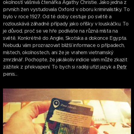
okolností vášnivá čtenářka Agathy Christie. Jako jedna z
prvních žen vystudovala Oxford v oboru kriminalistiky. To
bylo v roce 1927. Od té doby cestuje po světě a
rozlouskává záhadné případy jako oříšky v louskáčku. To
je důvod, proč se ve hře podíváte na různá místa na
světě. Konkrétně do Anglie, Skotska a dokonce Egypta.
Nebudu vám prozrazovat bližší informace o případech,
místech, okolnostech, ani že je vrahem vietnamský
zmrzlinář. Pochopte, že jakákoliv indicie vám může zkazit
zážitek z překvapení. To bych si raději uřízl jazyk a
Petr
penis...