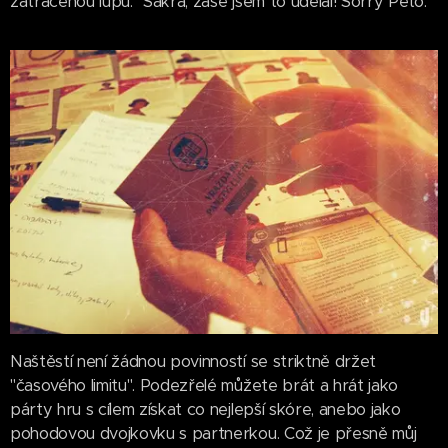
zatracenou lupu. "Sakra, zase jsem to udělal! Sorry Peťo."
Naštěstí není žádnou povinností se striktně držet
"časového limitu". Podezřelé můžete brát a hrát jako
párty hru s cílem získat co nejlepší skóre, anebo jako
pohodovou dvojkovku s partnerkou. Což je přesně můj