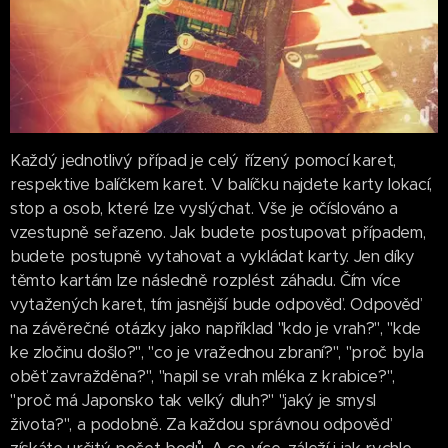
Každý jednotlivý případ je celý řízený pomocí karet,
respektive balíčkem karet. V balíčku najdete karty lokací,
stop a osob, které lze vyslýchat. Vše je očíslováno a
vzestupně seřazeno. Jak budete postupovat případem,
budete postupně vytahovat a vykládat karty. Jen díky
těmto kartám lze následně rozplést záhadu. Čím více
vytažených karet, tím jasnější bude odpověď. Odpověď
na závěrečné otázky jako například "kdo je vrah?", "kde
ke zločinu došlo?", "co je vražednou zbraní?", "proč byla
oběť zavražděna?", "napil se vrah mléka z krabice?",
"proč má Japonsko tak velký dluh?" "jaký je smysl
života?", a podobně. Za každou správnou odpověď