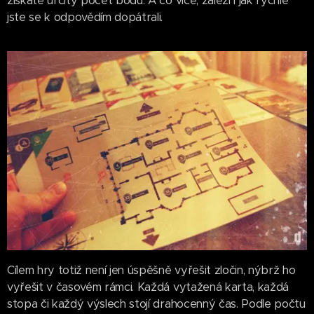
získáte určitý počet bodů. A co více, záleží i jak rychle
jste se k odpovědím dopátrali.
Cílem hry totiž není jen úspěšně vyřešit zločin, nýbrž ho
vyřešit v časovém rámci. Každá vytažená karta, každá
stopa či každý výslech stojí drahocenný čas. Podle počtu