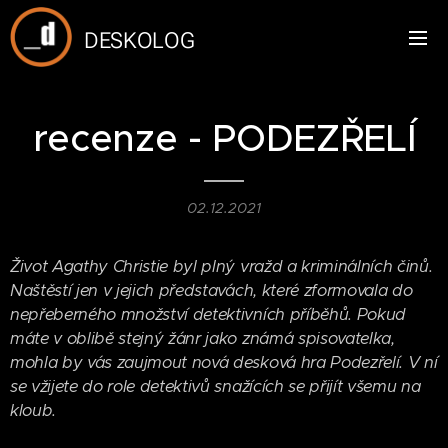
DESKOLOG
recenze - PODEZŘELÍ
02.12.2021
Život Agathy Christie byl plný vražd a kriminálních činů.
Naštěstí jen v jejich představách, které zformovala do
nepřeberného množství detektivních příběhů. Pokud
máte v oblibě stejný žánr jako známá spisovatelka,
mohla by vás zaujmout nová desková hra Podezřelí. V ní
se vžijete do role detektivů snažících se přijít všemu na
kloub.