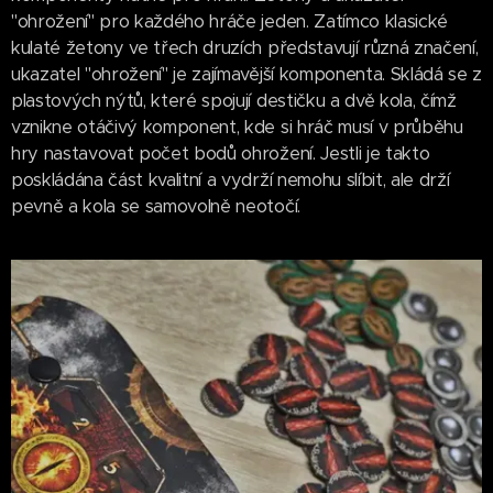
"ohrožení" pro každého hráče jeden. Zatímco klasické
kulaté žetony ve třech druzích představují různá značení,
ukazatel "ohrožení" je zajímavější komponenta. Skládá se z
plastových nýtů, které spojují destičku a dvě kola, čímž
vznikne otáčivý komponent, kde si hráč musí v průběhu
hry nastavovat počet bodů ohrožení. Jestli je takto
poskládána část kvalitní a vydrží nemohu slíbit, ale drží
pevně a kola se samovolně neotočí.