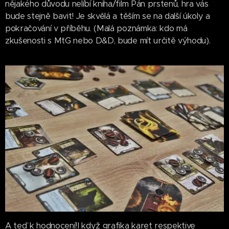
nějakého důvodu nelíbí kniha/film Pán prstenů, hra vás
bude stejně bavit! Je skvělá a těším se na další úkoly a
pokračování v příběhu. (Malá poznámka: kdo má
zkušenosti s MtG nebo D&D, bude mít určitě výhodu).
A teď k hodnocení!I když grafika karet respektive