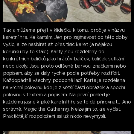
Tak a můžeme přejít v klídečku k tomu, proč je v názvu
karetní hra. Ke kartám. Jen pro zajímavost do této doby
vyšlo, a lze nasbírat až přes tisíc karet (a nějakou
korunku by to stálo). Karty jsou rozděleny do
konkrétních balíčků jako hráčův balíček, balíček setkání
nebo úkoly. Jsou proto odlišené barvou, značkami nebo
popisem, aby se daly rychle podle potřeby roztřídit.
Každopádně všechny podobně ladí. Karta je rozdělena
na vrchní polovinu kde je z větší části obrázek a spodní
polovinu s textem a popisem. Na první pohled je
každému jasné k jaké karetní hře se to dá přirovnat.... Ano
správně, Magic the Gathering. Nelze jim to, ale vyčíst.
Praktičtější rozpoložení asi už nikdo nevymyslí.