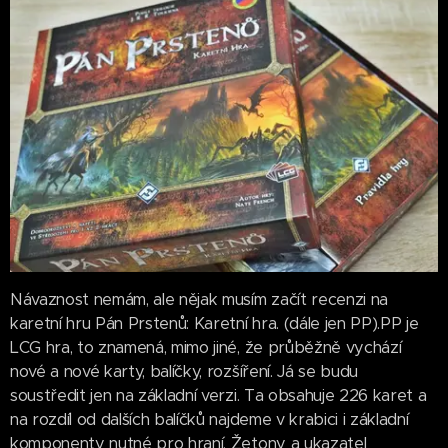
Návaznost nemám, ale nějak musím začít recenzi na
karetní hru Pán Prstenů: Karetní hra. (dále jen PP).PP je
LCG hra, to znamená, mimo jiné, že průběžně vychází
nové a nové karty, balíčky, rozšíření. Já se budu
soustředit jen na základní verzi. Ta obsahuje 226 karet a
na rozdíl od dalších balíčků najdeme v krabici i základní
komponenty nutné pro hraní. Žetony a ukazatel