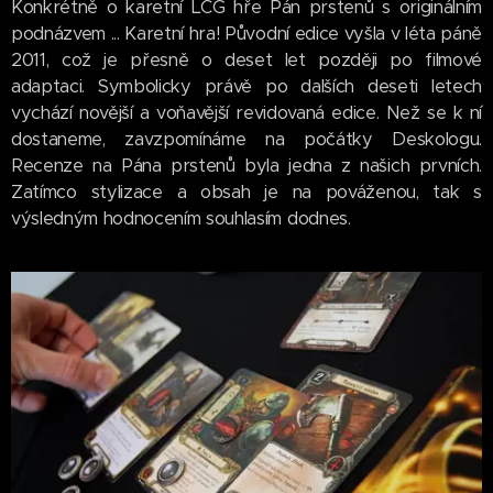
Konkrétně o karetní LCG hře Pán prstenů s originálním
podnázvem ... Karetní hra! Původní edice vyšla v léta páně
2011, což je přesně o deset let později po filmové
adaptaci. Symbolicky právě po dalších deseti letech
vychází novější a voňavější revidovaná edice. Než se k ní
dostaneme, zavzpomínáme na počátky Deskologu.
Recenze na Pána prstenů byla jedna z našich prvních.
Zatímco stylizace a obsah je na pováženou, tak s
výsledným hodnocením souhlasím dodnes.