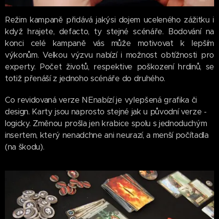
Režim kampaně přidává jakýsi dojem uceleného zážitku i
když hrajete, defacto, ty stejné scénáře. Bodování na
konci celé kampaně vás může motivovat k lepším
výkonům. Velkou výzvu nabízí i možnost obtížnosti pro
experty. Počet životů, respektive poškození hrdinů, se
totiž přenáší z jednoho scénáře do druhého.
Co revidovaná verze NEnabízí je vylepšená grafika či
design. Karty jsou naprosto stejné jak u původní verze -
logicky. Změnou prošla jen krabice spolu s jednoduchým
insertem, který nenadchne ani neurazí, a menší počítadla
(na škodu).