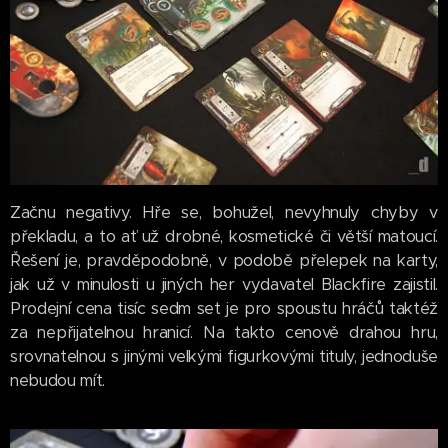
Začnu negativy. Hře se, bohužel, nevyhnuly chyby v
překladu, a to ať už drobné, kosmetické či větší matoucí.
Řešení je, pravděpodobně, v podobě přelepek na karty,
jak už v minulosti u jiných her vydavatel Blackfire zajistil.
Prodejní cena tisíc sedm set je pro spoustu hráčů taktéž
za nepřijatelnou hranicí. Na takto cenově drahou hru,
srovnatelnou s jinými velkými figurkovými tituly, jednoduše
nebudou mít.