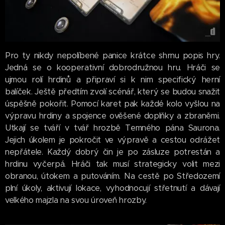
Pro ty nikdy nepolíbené panice krátce shrnu popis hry.
Jedná se o kooperativní dobrodružnou hru. Hráči se
ujmou rolí hrdinů a připraví si k nim specifický herní
balíček. Ještě předtím zvolí scénář, který se budou snažit
úspěšně pokořit. Pomocí karet pak každé kolo vyšlou na
výpravu hrdiny a spojence ověšené doplňky a zbraněmi.
Utkají se tváří v tvář hrozbě Temného pána Saurona.
Jejich úkolem je pokročit ve výpravě a cestou odrážet
nepřátele. Každý dobrý čin je po zásluze potrestán a
hrdinu vyčerpá. Hráči tak musí strategicky volit mezi
obranou, útokem a putováním. Na cestě po Středozemí
plní úkoly, aktivují lokace, vyhodnocují střetnutí a dávají
velkého majzla na svou úroveň hrozby.