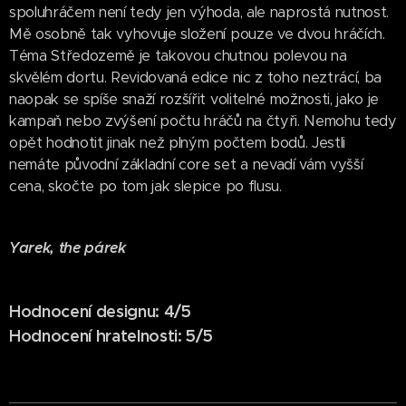
spoluhráčem není tedy jen výhoda, ale naprostá nutnost.
Mě osobně tak vyhovuje složení pouze ve dvou hráčích.
Téma Středozemě je takovou chutnou polevou na
skvělém dortu. Revidovaná edice nic z toho neztrácí, ba
naopak se spíše snaží rozšířit volitelné možnosti, jako je
kampaň nebo zvýšení počtu hráčů na čtyři. Nemohu tedy
opět hodnotit jinak než plným počtem bodů. Jestli
nemáte původní základní core set a nevadí vám vyšší
cena, skočte po tom jak slepice po flusu.
Yarek, the párek
Hodnocení designu: 4/5
Hodnocení hratelnosti: 5/5