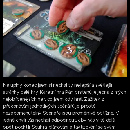
Na úplný konec jsem si nechal ty nejlepší a světlejší
stránky celé hry. Karetní hra Pán prstenů je jedna z mých
nejoblíbenějších her, co jsem kdy hrál. Zážitek z
překonávání jednotlivých scénářů je prostě
nezapomenutelný. Scénáře jsou proměnlivě obtížné. V
jedné chvíli vás nechají odpočinout, aby vás v té další
opět podrtili. Souhra plánování a taktizování se svým