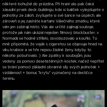
některé bohužel do prázdna. Při hraní vás pak čeká
zásadní prvek deck-buildingu, kde si balíček vylepšujete o
jednotky ze záloh, zvyšujete si své šance na úspěch, ale
zároveň si jej zasíráte kartami Válečného zmatku, které
vám jen zabírají místo. Vás ale určitě zajímají souboje,
protože jak nám ukázal nejeden filmový blockbuster, v
Normadii se hodně střílelo, osvobozovalo a kouřilo. To
mně připomíná, že voják s cigaretou se objevuje hned na
víku krabice a ve hře nejsou žádné ženy, kdyby to
někoho pobuřovalo. :) Ale zpátky k soubojům, jsou
vedeny za pomoci desetistěnných kostek, načež nepřítel
se brání pomocí základní obranné síly svých jednotek +
vzdálenost + bonus "krytu" vyznačený na destičce
terénu.