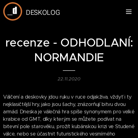
DESKOLOG
recenze - ODHODLANÍ:
NORMANDIE
22.11.2020
Válčení a deskovky jdou ruku v ruce odjakživa, vždyť i ty
nejklasičtější hry, jako jsou šachy, znázorňují bitvu dvou
armád. Dneska je válečná hra spíše synonymem pro velké
krabice od GMT, díky kterým se můžete podívat na
bitevní pole starověku, prožít kubánskou krizi ve Studené
válce, nebo se účastnit futuristického vesmírného