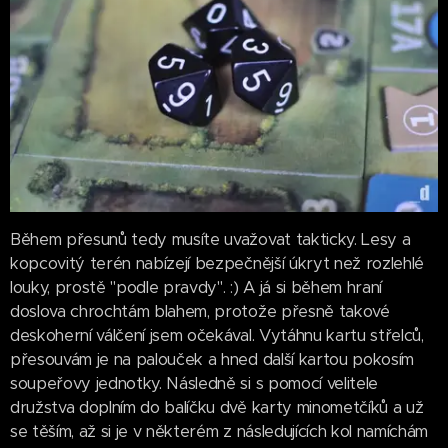
Během přesunů tedy musíte uvažovat takticky. Lesy a
kopcovitý terén nabízejí bezpečnější úkryt než rozlehlé
louky, prostě "podle pravdy". :) A já si během hraní
doslova chrochtám blahem, protože přesně takové
deskoherní válčení jsem očekával. Vytáhnu kartu střelců,
přesouvám je na palouček a hned další kartou pokosím
soupeřovy jednotky. Následně si s pomocí velitele
družstva doplním do balíčku dvě karty minometčíků a už
se těším, až si je v některém z následujících kol namíchám