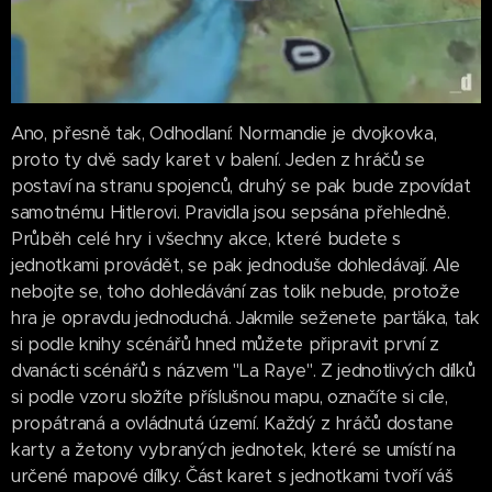
Ano, přesně tak, Odhodlaní: Normandie je dvojkovka,
proto ty dvě sady karet v balení. Jeden z hráčů se
postaví na stranu spojenců, druhý se pak bude zpovídat
samotnému Hitlerovi. Pravidla jsou sepsána přehledně.
Průběh celé hry i všechny akce, které budete s
jednotkami provádět, se pak jednoduše dohledávají. Ale
nebojte se, toho dohledávání zas tolik nebude, protože
hra je opravdu jednoduchá. Jakmile seženete parťáka, tak
si podle knihy scénářů hned můžete připravit první z
dvanácti scénářů s názvem "La Raye". Z jednotlivých dílků
si podle vzoru složíte příslušnou mapu, označíte si cíle,
propátraná a ovládnutá území. Každý z hráčů dostane
karty a žetony vybraných jednotek, které se umístí na
určené mapové dílky. Část karet s jednotkami tvoří váš