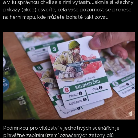
a v tu správnou chvíli se s nimi vytasím. Jakmile si všechny
příkazy (akce) osvojíte, celá vaše pozornost se přenese
na herní mapu, kde můžete bohatě taktizovat.
Podmínkou pro vítězství v jednotlivých scénářích je
převážně zabírání území označených žetony cílů