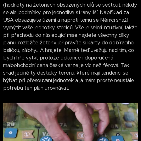
(hodnoty na žetonech obsazených cílů se sečtou), někdy
se ale podmínky pro jednotlivé strany liší. Například za
USA obsazujete území a naproti tomu se Němci snaží
vymýtit vaše jednotky střelců. Vše je velmi intuitivní, takže
při přechodu do následující mise najdete všechny dílky
plánu, rozložíte žetony, připravíte si karty do dobíracího
balíčku, zálohy... A hrajete. Marně teď uvažuju nad tím, co
bych hře vytkl, protože dokonce i doporučená
maloobchodní cena české verze je víc než férová. Tak
snad jedině ty destičky terénu, které mají tendenci se
hýbat při přesouvání jednotek a já mám prostě neustále
potřebu ten plán urovnávat.