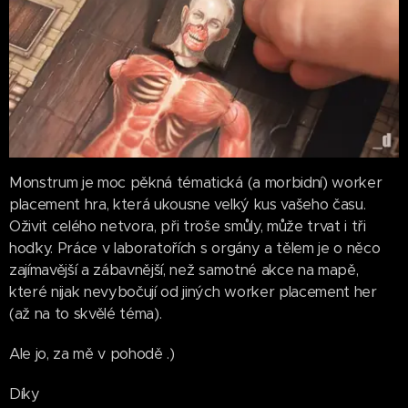
Monstrum je moc pěkná tématická (a morbidní) worker
placement hra, která ukousne velký kus vašeho času.
Oživit celého netvora, při troše smůly, může trvat i tři
hoďky. Práce v laboratořích s orgány a tělem je o něco
zajímavější a zábavnější, než samotné akce na mapě,
které nijak nevybočují od jiných worker placement her
(až na to skvělé téma).
Ale jo, za mě v pohodě .)
Díky