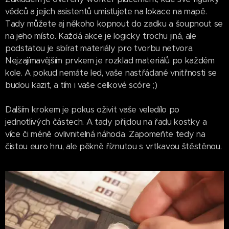
vědců a jejich asistentů umisťujete na lokace na mapě.
Tady můžete aj někoho kopnout do zadku a šoupnout se
na jeho místo. Každá akce je logicky trochu jiná, ale
podstatou je sbírat materiály pro tvorbu netvora.
Nejzajímavějším prvkem je rozklad materiálů po každém
kole. A pokud nemáte led, vaše nastřádané vnitřnosti se
budou kazit, a tím i vaše celkové scóre ;)
Dalším krokem je pokus oživit vaše veledílo po
jednotlivých částech. A tady přijdou na řadu kostky a
více či méně ovlivnitelná náhoda. Zapomeňte tedy na
čistou euro hru, ale pěkně říznutou s vrtkavou štěstěnou.