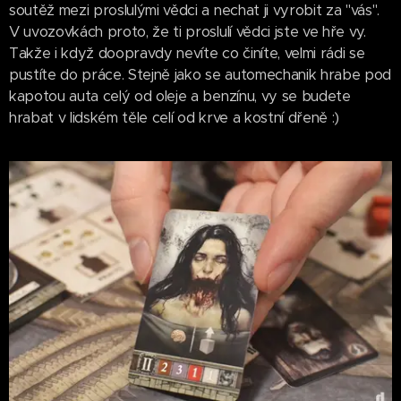
soutěž mezi proslulými vědci a nechat ji vyrobit za "vás".
V uvozovkách proto, že ti proslulí vědci jste ve hře vy.
Takže i když doopravdy nevíte co činíte, velmi rádi se
pustíte do práce. Stejně jako se automechanik hrabe pod
kapotou auta celý od oleje a benzínu, vy se budete
hrabat v lidském těle celí od krve a kostní dřeně :)