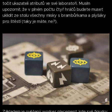
točit ukazateli atributů ve své laboratoři. Musím
upozornit, že v plném počtu čtyř hráčů budete muset
uklidit ze stolu všechny misky s brambůrkama a plyšáky
pro štěstí (taky je máte, ne?).
Základem je ověřený worker placement, kde své figurky