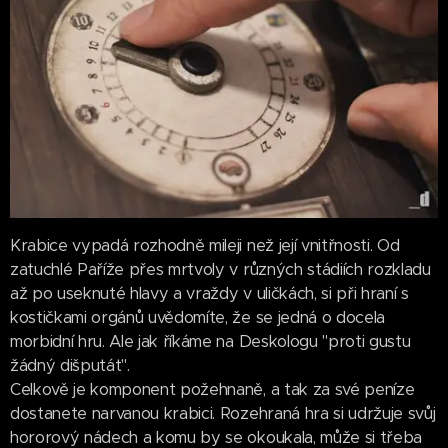
Krabice vypadá rozhodně mileji než její vnitřnosti. Od
zatuchlé Paříže přes mrtvoly v různých stádiích rozkladu
až po useknuté hlavy a vraždy v uličkách, si při hraní s
kostičkami orgánů uvědomíte, že se jedná o docela
morbidní hru. Ale jak říkáme na Deskologu "proti gustu
žádný dišputát".
Celkově je komponent požehnaně, a tak za své peníze
dostanete narvanou krabici. Rozehraná hra si udržuje svůj
hororový nádech a komu by se okoukala, může si třeba