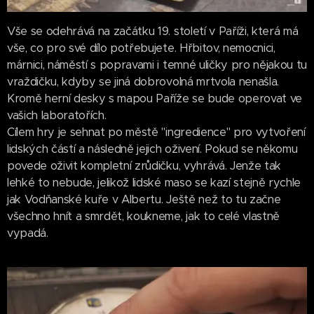
Vše se odehrává na začátku 19. století v Paříži, která má
vše, co pro své dílo potřebujete. Hřbitov, nemocnici,
márnici, náměstí s popravami i temné uličky pro nějakou tu
vraždičku, kdyby se jiná dobrovolná mrtvola nenašla.
Kromě herní desky s mapou Paříže se bude operovat ve
vašich laboratořích.
Cílem hry je sehnat po městě "ingredience" pro vytvoření
lidských částí a následně jejich oživení. Pokud se někomu
povede oživit kompletní zrůdičku, vyhrává. Jenže tak
lehké to nebude, jelikož lidské maso se kazí stejně rychle
jak Vodňanské kuře v Albertu. Ještě než to tu začne
všechno hnít a smrdět, koukneme, jak to celé vlastně
vypadá.