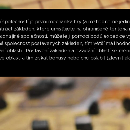
í společností je první mechanika hry (a rozhodně ne jedin
patnáct základen, které umisťujete na ohraničené teritoria
ladna jiné společnosti, můžete ji pomocí bodů expedice vy
á společnost postavených základen, tím větší má i hodnotu 
ní oblastí". Postavení základen a ovládání oblastí se měn
é oblasti a tím získat bonusy nebo chci oslabit (zlevnit a