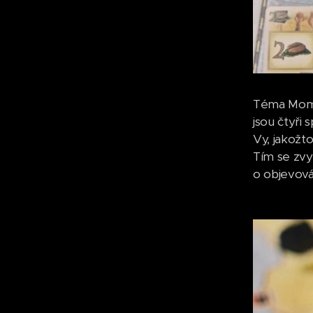
Téma Momba
jsou čtyři
Vy, jakožt
Tím se zvy
o objevová