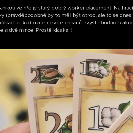
anikou ve hře je starý, dobrý worker placement. Na hracím
ky (pravděpodobně by to měli být otroci, ale to se dnes k
říklad: pokud máte nejvíce banánů, zvyšte hodnotu akci
 si dvě mince. Prostě klasika .)