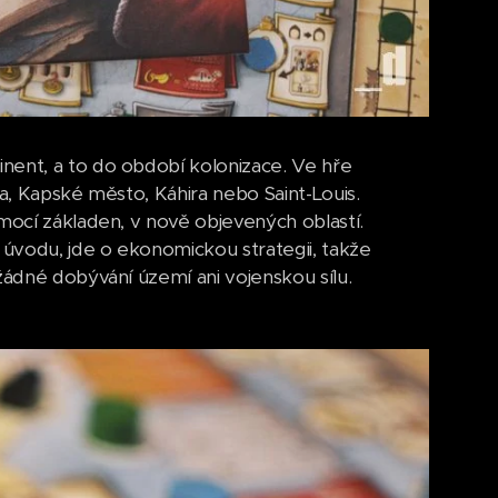
nent, a to do období kolonizace. Ve hře
sa, Kapské město, Káhira nebo Saint-Louis.
omocí základen, v nově objevených oblastí.
 úvodu, jde o ekonomickou strategii, takže
žádné dobývání území ani vojenskou sílu.