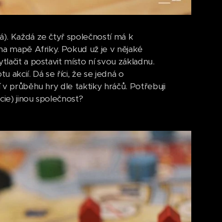
á). Každá ze čtyř společností má k
 na mapě Afriky. Pokud už je v nějaké
tlačit a postavit místo ní svou základnu.
akcií. Dá se říci, že se jedná o
í v průběhu hry dle taktiky hráčů. Potřebuji
kcie) jinou společnost?