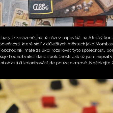
sy je zasazené, jak už název napovídá, na Africký konti
 společnosti, které sídlí v důležitých městech jako Momba
o obchodník, máte za úkol rozšiřovat tyto společnosti, p
šuje hodnota akcií dané společnosti. Jak už jsem napsal v
ní oblastí či kolonizování jde pouze okrajově. Nečekejte 