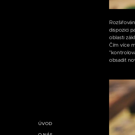
Rozšiřován
dispozici 
oblasti zák
Čím více m
"kontrolova
obsadit nov
ÚVOD
O NÁS