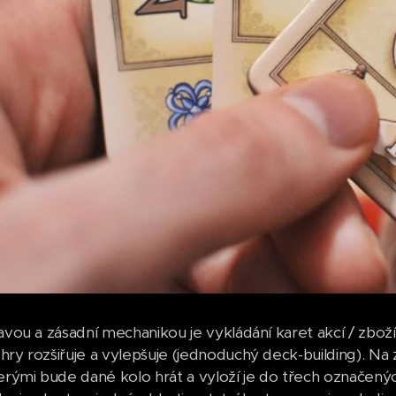
avou a zásadní mechanikou je vykládání karet akcí / zboží
ry rozšiřuje a vylepšuje (jednoduchý deck-building). Na z
terými bude dané kolo hrát a vyloží je do třech označenýc