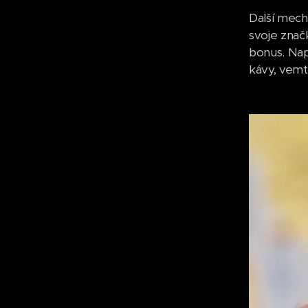
Další mech
svoje znač
bonus. Nap
kávy, vemte