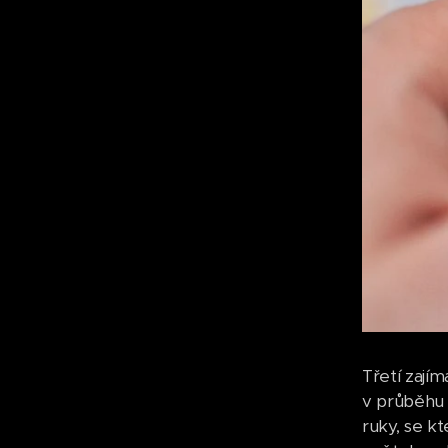
Třetí zajím
v průběhu h
ruky, se k