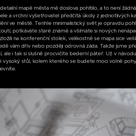
detailní mapě města mě doslova pohltilo, a to není žádná p
ele a vrchní vyšetřovatel předčítá úkoly z jednotlivých 
dění ve městě. Tenhle minimalistický svět je opravdu pohl
outí, potkáváte staré známé a všímáte si nových nenápad
ložili na konferenční stolek, velikostně se mapa sice vešl
edě vám dřív nebo později odrovná záda. Takže jsme přešli
, ale i tak si slušně procvičíte bederní páteř. Už v návod
 vysoký stůl, kolem kterého se budete moci volně poh
evníte.