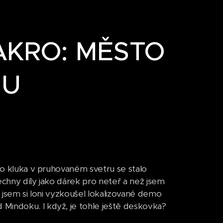
MAKRO: MĚSTO
NU
ého kluka v pruhovaném svetru se stalo
echny díly jako dárek pro neteř a než jsem
ž jsem si loni vyzkoušel lokalizované demo
Mindoku. I když, je tohle ještě deskovka?