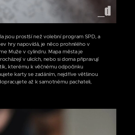
la jsou prostší než volební program SPD, a
ev hry napovídá, je něco prohnilého v
e Muže v cylindru. Mapa města je
ocházejí v ulicích, nebo si doma připravují
žtík, kterému k věčnému odpočinku
ujete karty se zadáním, nejdříve většinou
 dopracujete až k samotnému pachateli,