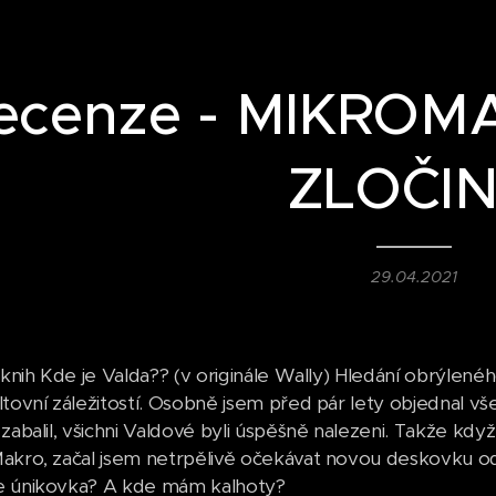
ecenze - MIKRO
ZLOČI
29.04.2021
i knih Kde je Valda?? (v originále Wally) Hledání obrýlen
ltovní záležitostí. Osobně jsem před pár lety objednal vš
zabalil, všichni Valdové byli úspěšně nalezeni. Takže kdy
akro, začal jsem netrpělivě očekávat novou deskovku od 
e únikovka? A kde mám kalhoty?