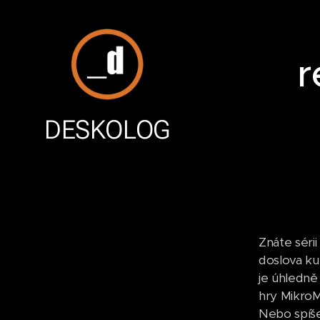
r
DESKOLOG
Znáte séri
doslova ku
je úhledně 
hry MikroM
Nebo spíš