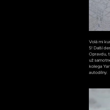
Volá mi ku
5! Další d
Opravdu, t
už samotné
kolega Yare
autodílny.