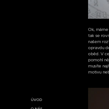
Ok, máme t
tak se rov
našem roz
opravdu det
oběd. V ce
pomohl něj
musíte naj
motivu neb
ÚVOD
O NÁS