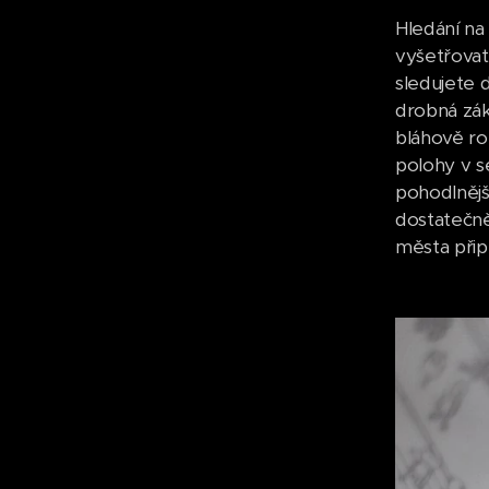
Hledání na 
vyšetřovat
sledujete 
drobná zák
bláhově roz
polohy v s
pohodlnější
dostatečně
města přip