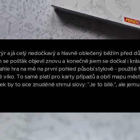
rýr a já celý nedočkavý a hlavně oblečený běžím před dům,
en se pošťák objevil znovu a konečně jsem se dočkal i krá
ahle hra na mě na první pohled působí stylově - použité f
 víko. To samé platí pro karty případů a obří mapu města
k by to sice znuděně shrnul slovy: "Je to bílé.", ale jem