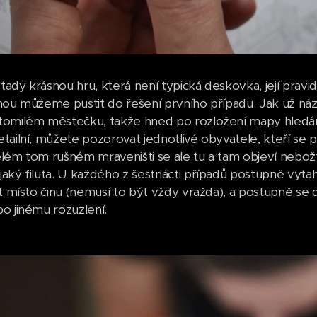
ady krásnou hru, která není typická deskovka, její pravid
nou můžeme pustit do řešení prvního případu. Jak už náz
tomilém městečku, takže hned po rozložení mapy hledám
ailní, můžete pozorovat jednotlivé obyvatele, kteří se pr
lém tom rušném mraveništi se ale tu a tam objeví nebo
aký filuta. U každého z šestnácti případů postupně vytah
ít místo činu (nemusí to být vždy vražda), a postupně se
o jinému rozuzlení.