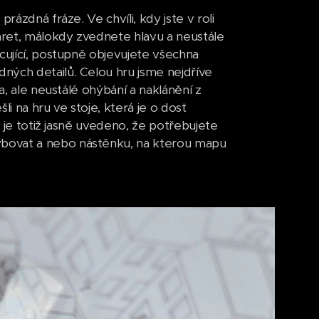
rázdná fráze. Ve chvíli, kdy jste v roli
karet, málokdy zvednete hlavu a neustále
cující, postupně objevujete všechna
ných detailů. Celou hru jsme nejdříve
a, ale neustálé ohýbání a naklánění z
 na hru ve stoje, která je o dost
u je totiž jasně uvedeno, že potřebujete
ybovat a nebo nástěnku, na kterou mapu