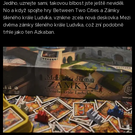
Jediho, uznejte sami, takovou blbost jste ještě neviděli.
No a když spojíte hry Between Two Cities a Zámky
šíleného krále Ludvíka, vznikne zcela nová deskovka Mezi
dvěma zámky šíleného krále Ludvíka, což zní podobně
trhle jako ten Azkaban.