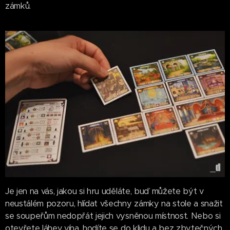
zámků.
Je jen na vás, jakou si hru uděláte, buď můžete být v
neustálém pozoru, hlídat všechny zámky na stole a snažit
se soupeřům nedopřát jejich vysněnou místnost. Nebo si
otevřete láhev vína, hodíte se do klidu a bez zbytečných