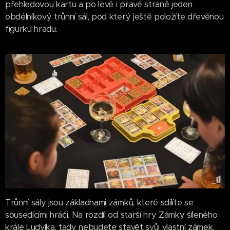
přehledovou kartu a po levé i pravé straně jeden
obdélníkový trůnní sál, pod který ještě položíte dřevěnou
figurku hradu.
Trůnní sály jsou základnami zámků, které sdílíte se
sousedícími hráči. Na rozdíl od starší hry Zámky šíleného
krále Ludvíka, tady nebudete stavět svůj vlastní zámek,