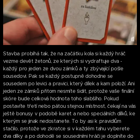
Stavba probíhá tak, že na začátku kola si každý hráč
vezme devět žetonů, ze kterých si vydraftuje dva -
každý pro jeden ze dvou zámků a ty zbývající pošle
sousedovi. Pak se každý postupně dohodne se
sousedem po levici a pravici, který dílek a kam položí. Ani
jeden ze zámků přitom nesmíte šidit, protože vaše finální
skóre bude celková hodnota toho slabšího. Pokud
postavíte třetí nebo pátou stejnou místnost, čekají na vás
ještě bonusy v podobě karet a nebo speciálních dílků, ke
kterým se jinak nedostanete. To by asi k pravidlům
stačilo, protože ve zkratce si v každém tahu vyberete
dva dílky a po dohodě se sousedními hráči je doplníte do