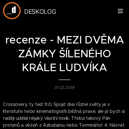
DESKOLOG
recenze - MEZI DVĚMA
ZÁMKY ŠÍLENÉHO
KRÁLE LUDVÍKA
01.12.2019
Crossovery, ty teď frčí. Spojit dva různé světy je v
literatuře nebo kinematografii běžná praxe, ale já bych si
raději udělal nějaký vlastní mixík. Třeba takový Pán
prstenů a vězeň z Azkabanu, nebo Terminátor 4: Návrat