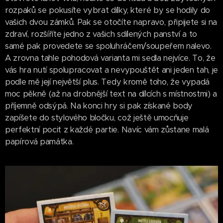
rozpaků se pokusíte vybrat dílky, které by se hodily do
vašich dvou zámků. Pak se otočíte napravo, připijete si na
zdraví, rozšíříte jedno z vašich sdílených panství a to
samé pak provedete se spoluhráčem/soupeřem nalevo.
A zrovna tahle pohodová varianta mi sedla nejvíce. To, že
vás hra nutí spolupracovat a nevypouštět ani jeden tah, je
podle mě její největší plus. Tedy kromě toho, že vypadá
moc pěkně (až na drobnější text na dílcích s místnostmi) a
příjemně odsýpá. Na konci hry si pak získané body
zapíšete do stylového bločku, což ještě umocňuje
perfektní pocit z každé partie. Navíc vám zůstane malá
papírová památka.