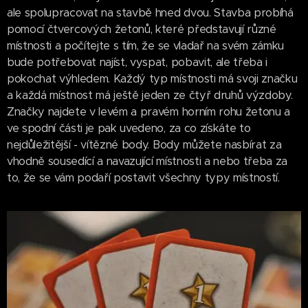
ale spolupracovat na stavbě hned dvou. Stavba probíhá
pomocí čtvercových žetonů, které představují různé
místnosti a počítejte s tím, že se vladař na svém zámku
bude potřebovat najíst, vyspat, pobavit, ale třeba i
pokochat výhledem. Každý typ místnosti má svoji značku
a každá místnost má ještě jeden ze čtyř druhů výzdoby.
Značky najdete v levém a pravém horním rohu žetonu a
ve spodní části je pak uvedeno, za co získáte to
nejdůležitější - vítězné body. Body můžete nasbírat za
vhodně sousedící a navazující místnosti a nebo třeba za
to, že se vám podaří postavit všechny typy místností.