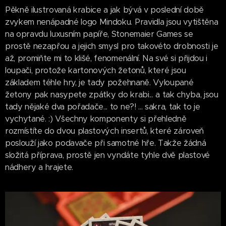
Pěkně ilustrovaná krabice a jak bývá v poslední době
zvykem nenápadné logo Mindoku. Pravidla jsou vytištěna
na opravdu luxusním papíře, Stonemaier Games se
prostě nezapřou a jejich smysl pro takovéto drobnosti je
až, promiňte mi to klišé, fenomenální. Na své si přijdou i
loupači, protože kartonových žetonů, které jsou
základem téhle hry, je tady požehnaně. Vyloupané
žetony pak nasypete zpátky do krabi... a tak chyba, jsou
tady nějaké dva pořadače... to ne?! ... sakra, tak to je
vychytané. :) Všechny komponenty si přehledně
rozmístíte do dvou plastových insertů, které zároveň
poslouží jako podavače při samotné hře. Takže žádná
složitá příprava, prostě jen vyndáte tyhle dvě plastové
nádhery a hrajete.