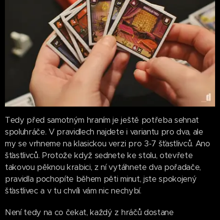
Tedy před samotným hraním je ještě potřeba sehnat
spoluhráče. V pravidlech najdete i variantu pro dva, ale
my se vrhneme na klasickou verzi pro 3-7 šťastlivců. Ano
šťastlivců. Protože když sednete ke stolu, otevřete
takovou pěknou krabici, z ní vytáhnete dva pořadače,
pravidla pochopíte během pěti minut, jste spokojený
šťastlivec a v tu chvíli vám nic nechybí.
Není tedy na co čekat, každý z hráčů dostane