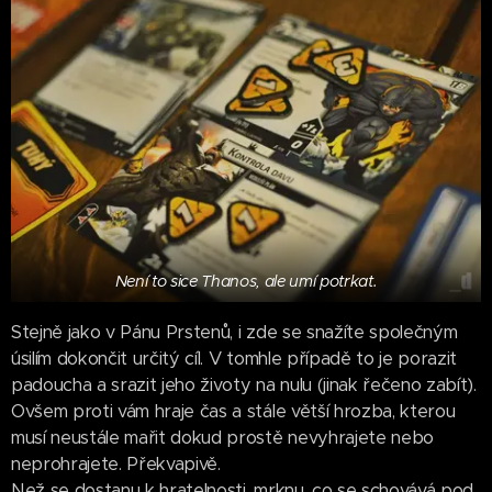
Není to sice Thanos, ale umí potrkat.
Stejně jako v Pánu Prstenů, i zde se snažíte společným
úsilím dokončit určitý cíl. V tomhle případě to je porazit
padoucha a srazit jeho životy na nulu (jinak řečeno zabít).
Ovšem proti vám hraje čas a stále větší hrozba, kterou
musí neustále mařit dokud prostě nevyhrajete nebo
neprohrajete. Překvapivě.
Než se dostanu k hratelnosti, mrknu, co se schovává pod