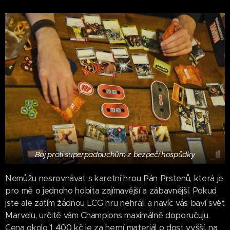
Boj proti superpadouchům z bezpečí hospůdky
Nemůžu nesrovnávat s karetní hrou Pán Prstenů, která je
pro mě o jednoho hobita zajímavější a zábavnější. Pokud
jste ale zatím žádnou LCG hru nehráli a navíc vás baví svět
Marvelu, určitě vám Champions maximálně doporučuju.
Cena okolo 1 400 kč je za herní materiál o dost vyšší, na