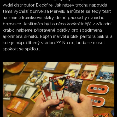
vydal distributor Blackfire. Jak název trochu napovídá,
téma vychází z universa Marvelu a můžete se tedy těšit
na známé komiksové siláky, drsné padouchy i vnadné
bojovnice. Jestli mám být o něco konkrétnější, v základní
krabici najdeme připravené balíčky pro spajdrmena,
ajronmena, ší-halku, keptn marvel a blek pantera. Sakra, a
kde je můj oblíbený stárlord?? No nic, budu se muset
spokojit se spíďou ...