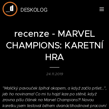
DESKOLOG
recenze - MARVEL
CHAMPIONS: KARETNÍ
HRA
24.11.2019
"Maličký pavouček šplhal okapem, a když začlo pršet...",
jeb ho novinama! Co mi tu hajzl leze po stěně, když
zrovna píšu článek na Marvel Champions?! Novou
karetku jsem testoval během dvanáctihodinové pracovní