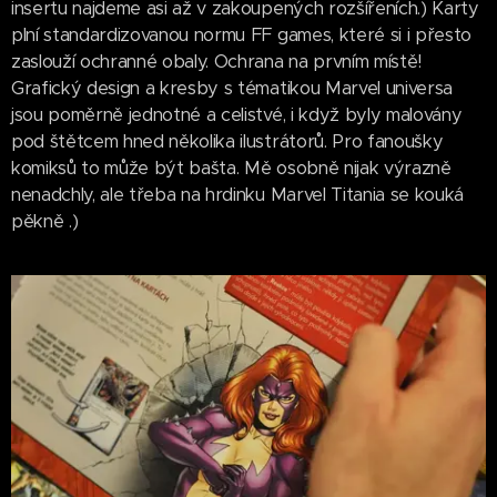
insertu najdeme asi až v zakoupených rozšířeních.) Karty
plní standardizovanou normu FF games, které si i přesto
zaslouží ochranné obaly. Ochrana na prvním místě!
Grafický design a kresby s tématikou Marvel universa
jsou poměrně jednotné a celistvé, i když byly malovány
pod štětcem hned několika ilustrátorů. Pro fanoušky
komiksů to může být bašta. Mě osobně nijak výrazně
nenadchly, ale třeba na hrdinku Marvel Titania se kouká
pěkně .)