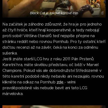
Black Cat je takové kárové eso
Na začátek je záhodno zdůraznit, že hra je pro jednoho
až čtyři hráče, kteří hrají kooperativně, a tedy nebojují
proti sobě! Většina čtenářů teď nejspíše přepne na
stránku reddit nebo rovnou Pornhub. Pro ty ostatní, kteří
dočtou recenzi až na závěr, čeká na konci za odměnu
sušenka.
Jestli znáte starší LCG hru z roku 2011 Pán Prstenů:
Karetní hra, máte skvělou představu, oč běží v Marvel
Champions. Pokud vás ale dobrodružství Středozemě v
této karetní podobě nikdy nebavilo ani nezaujalo, rovnou
klikněte na odkaz na Pornhub
zde
- velmi
pravděpodobně vás nebude bavit ani tato LCG
márvelovka.