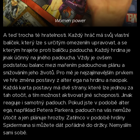
Women power
A teď trocha té hratelnosti. Každý hráč má svůj vlastní
balíček, který lze s určitým omezením upravovat, a se
kterým hrajete proti balíčku padoucha. Každý hrdina je
jinak účinný na jiného padoucha. Vždy je ovšem
podstatou balanc mezi mařením padouchova plánu a
snižováním jeho životů. Pro mě je nejzajímavějším prvkem
ve hře změna postavy z alter ega na hrdinu a naopak.
Každá karta postavy má dvě strany, které lze jednou za
tah otočit, a tím možnost aktivovat jiné schopnosti. Jinak
reaguje i samotný padouch. Pokud jste v podobě alter
ega, například Petera Parkera, padouch na vás nemůže
útočit a jen plánuje hrozby. Zatímco v podobě hrdiny
Spidermana si můžete dát pořádně do držky. Nemyslím
sami sobě.