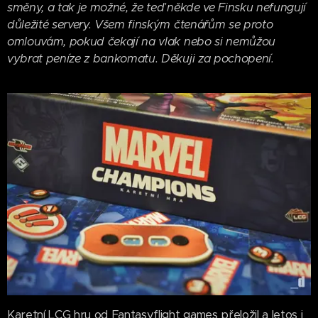
směny, a tak je možné, že teď někde ve Finsku nefungují
důležité servery. Všem finským čtenářům se proto
omlouvám, pokud čekají na vlak nebo si nemůžou
vybrat peníze z bankomatu. Děkuji za pochopení.
Karetní LCG hru od Fantasyflight games přeložil a letos i