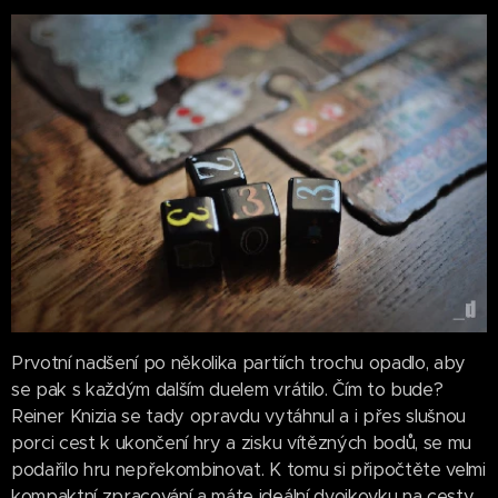
Prvotní nadšení po několika partiích trochu opadlo, aby
se pak s každým dalším duelem vrátilo. Čím to bude?
Reiner Knizia se tady opravdu vytáhnul a i přes slušnou
porci cest k ukončení hry a zisku vítězných bodů, se mu
podařilo hru nepřekombinovat. K tomu si připočtěte velmi
kompaktní zpracování a máte ideální dvojkovku na cesty.