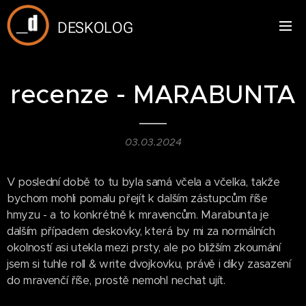
DESKOLOG
recenze - MARABUNTA
03.03.2024
V poslední době to tu byla samá včela a včelka, takže
bychom mohli pomalu přejít k dalším zástupcům říše
hmyzu - a to konkrétně k mravencům. Marabunta je
dalším případem deskovky, která by mi za normálních
okolností asi utekla mezi prsty, ale po bližším zkoumání
jsem si tuhle roll & write dvojkovku, právě i díky zasazení
do mravenčí říše, prostě nemohl nechat ujít.