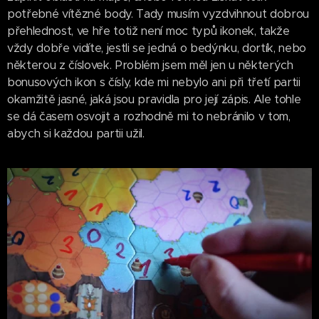
potřebné vítězné body. Tady musím vyzdvihnout dobrou
přehlednost, ve hře totiž není moc typů ikonek, takže
vždy dobře vidíte, jestli se jedná o bedýnku, dortík, nebo
některou z číslovek. Problém jsem měl jen u některých
bonusových ikon s čísly, kde mi nebylo ani při třetí partii
okamžitě jasné, jaká jsou pravidla pro její zápis. Ale tohle
se dá časem osvojit a rozhodně mi to nebránilo v tom,
abych si každou partii užil.