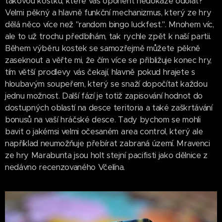
takovou kostku, které váš oponent nedokáže odolat?
Velmi pěkný a hlavně funkční mechanizmus, který ze hry
dělá něco více než "random bingo luckfest.". Mnohem víc,
ale to už trochu předbíhám, tak rychle zpět k naší partii.
Během výběru kostek se samozřejmě můžete pěkně
zaseknout a věřte mi, že čím více se přibližuje konec hry,
tím větší prodlevy vás čekají, hlavně pokud hrajete s
hloubavým soupeřem, který se snaží dopočítat každou
jednu možnost. Další fází je totiž zapisování hodnot do
dostupných oblastí na desce teritoria a také zaškrtávání
bonusů na vaší hráčské desce. Tady bychom se mohli
bavit o jakémsi velmi očesaném area control, který ale
například neumožňuje přebírat zabraná území. Mravenci
ze hry Marabunta jsou holt stejní pacifisti jako dělnice z
nedávno recenzovaného Včelína.