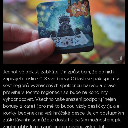
Jednotlivé oblasti zabíráte tím způsobem, že do nich
zapisujete číslice 0-3 své barvy. Oblasti se pak spojují v
šest regionů vyznačených společnou barvou a právě
převaha v těchto regionech se bude na konci hry
vyhodnocovat. Všechno vaše snažení podporují nejen
bonusy z karet (pro mě to budou vždy destičky :)), ale i
ikonky bedýnek na vaší hráčské desce. Jejich postupným
zaškrtáváním se můžete dostat k dalším možnostem, jak
zaplnit oblasti na mapě, anebo rovnou získat tolik