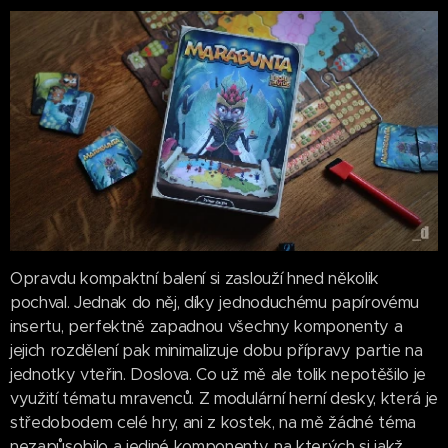
Opravdu kompaktní balení si zaslouží hned několik
pochval. Jednak do něj, díky jednoduchému papírovému
insertu, perfektně zapadnou všechny komponenty a
jejich rozdělení pak minimalizuje dobu přípravy partie na
jednotky vteřin. Doslova. Co už mě ale tolik nepotěšilo je
využití tématu mravenců. Z modulární herní desky, která je
středobodem celé hry, ani z kostek, na mě žádné téma
nezapůsobilo a jediné komponenty, na kterých si jakž