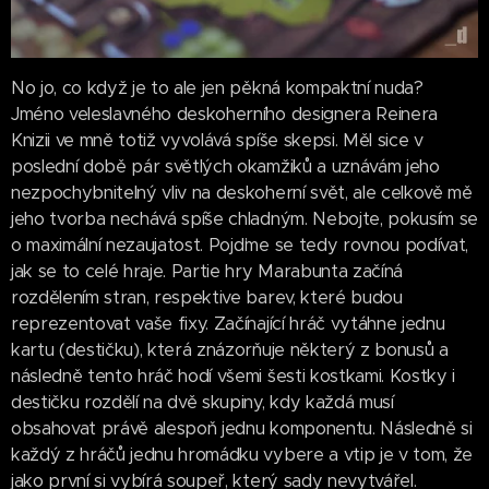
No jo, co když je to ale jen pěkná kompaktní nuda?
Jméno veleslavného deskoherního designera Reinera
Knizii ve mně totiž vyvolává spíše skepsi. Měl sice v
poslední době pár světlých okamžiků a uznávám jeho
nezpochybnitelný vliv na deskoherní svět, ale celkově mě
jeho tvorba nechává spíše chladným. Nebojte, pokusím se
o maximální nezaujatost. Pojďme se tedy rovnou podívat,
jak se to celé hraje. Partie hry Marabunta začíná
rozdělením stran, respektive barev, které budou
reprezentovat vaše fixy. Začínající hráč vytáhne jednu
kartu (destičku), která znázorňuje některý z bonusů a
následně tento hráč hodí všemi šesti kostkami. Kostky i
destičku rozdělí na dvě skupiny, kdy každá musí
obsahovat právě alespoň jednu komponentu. Následně si
každý z hráčů jednu hromádku vybere a vtip je v tom, že
jako první si vybírá soupeř, který sady nevytvářel.