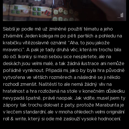
Slabší je podle mě už zmíněné použití tématu a jeho
ztvárnění. Jeden kolega mi po pěti partiích a pohledu na
krabičku vítězoslavně oznámil: "Aha, to jsou jakože
mravenci.". A pak je tady druhá věc, která mi trochu bila
do očí. Ikonky si mezi sebou sice nespletete, ale na
deskách jsou velmi malé, a tak žádná ilustrace ani nemůže
pořádně vyniknout. Připadá mi, jako by byla hra původně
vytvořena ve větších rozměrech a následně se ji někdo
rozhodl zmenšit. Naštěstí to ale nemá žádný vliv na
hratelnost a hra rozložená na stole v konečném důsledku
nevypadá špatně, právě naopak. Jak vidíte, musel jsem ty
zápory tak trochu dolovat z paty, protože Marabunta je
v lecčem standardní, ale v mnoha ohledech velmi originální
roll & write, který si ode mě zaslouží vysoké hodnocení.