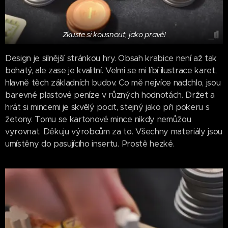
Zkuste si kousnout, jako pravé!
Design je silnější stránkou hry. Obsah krabice není až tak
bohatý, ale zase je kvalitní. Velmi se mi líbí ilustrace karet,
hlavně těch základních budov. Co mě nejvíce nadchlo, jsou
barevné plastové peníze v různých hodnotách. Držet a
hrát si mincemi je skvělý pocit, stejný jako při pokeru s
žetony. Tomu se kartonové mince nikdy nemůžou
vyrovnat. Děkuju výrobcům za to. Všechny materiály jsou
umístěny do pasujícího insertu. Prostě hezké.