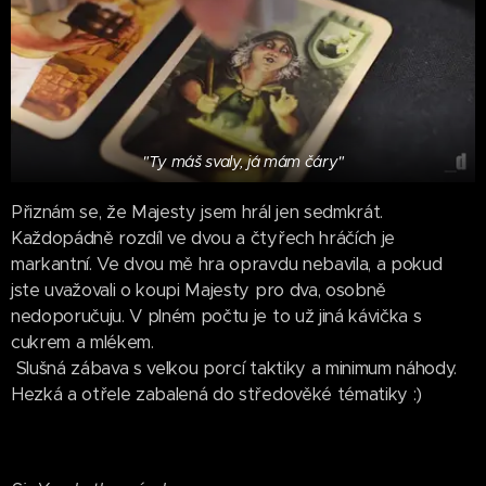
"Ty máš svaly, já mám čáry"
Přiznám se, že Majesty jsem hrál jen sedmkrát.
Každopádně rozdíl ve dvou a čtyřech hráčích je
markantní. Ve dvou mě hra opravdu nebavila, a pokud
jste uvažovali o koupi Majesty pro dva, osobně
nedoporučuju. V plném počtu je to už jiná kávička s
cukrem a mlékem.
Slušná zábava s velkou porcí taktiky a minimum náhody.
Hezká a otřele zabalená do středověké tématiky :)