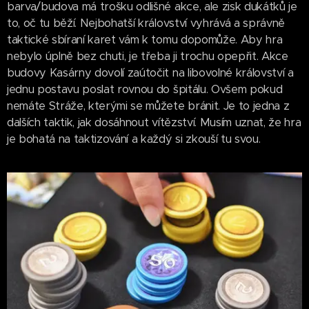
barva/budova má trošku odlišné akce, ale zisk dukátků je
to, oč tu běží. Nejbohatší království vyhrává a správně
taktické sbíraní karet vám k tomu dopomůže. Aby hra
nebylo úplně bez chuti, je třeba ji trochu opepřit. Akce
budovy Kasárny dovolí zaútočit na libovolné království a
jednu postavu poslat rovnou do špitálu. Ovšem pokud
nemáte Stráže, kterými se můžete bránit. Je to jedna z
dalších taktik, jak dosáhnout vítězství. Musím uznat, že hra
je bohatá na taktizování a každý si zkouší tu svou.