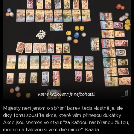
Které království je nejbohatší?
Majesty není jenom o sbírání barev, teda vlastně je, ale
díky tomu spustíte akce, které vám přinesou dukátky.
Akce jsou vesměs ve stylu: "za každou nasbíranou žlutou,
modrou a fialovou si vem dvě mince". Každá