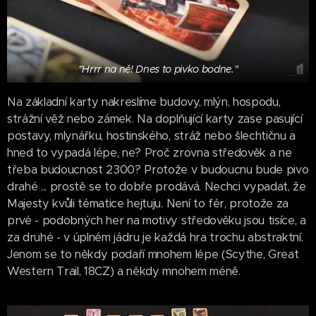
"Hrrr na ně! Dnes to pivko bodne."
Na základní karty nakreslíme budovy, mlýn, hospodu,
strážní věž nebo zámek. Na doplňující karty zase pasující
postavy, mlynářku, hostinského, stráž nebo šlechtičnu a
hned to vypadá lépe, ne? Proč zrovna středověk a ne
třeba budoucnost 2300? Protože v budoucnu bude pivo
drahé ... prostě se to dobře prodává. Nechci vypadat, že
Majesty kvůli tématice hejtuju. Není to fér, protože za
prvé - podobných her na motivy středověku jsou tisíce, a
za druhé - v úplném jádru je každá hra trochu abstraktní.
Jenom se to někdy podaří mnohem lépe (Scythe, Great
Western Trail, 18CZ) a někdy mnohem méně.