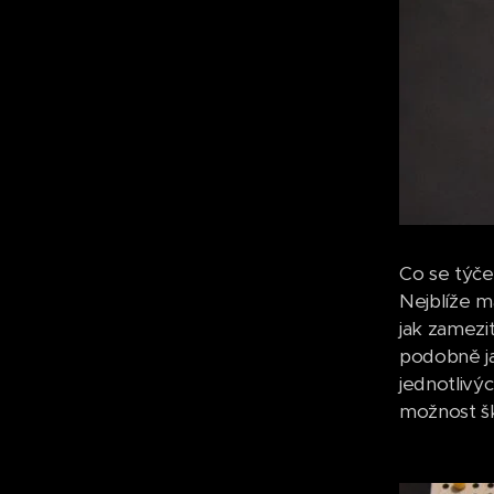
Co se týče 
Nejblíže má
jak zamezit
podobně ja
jednotlivýc
možnost šk