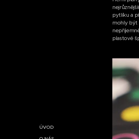
nejrůznější
pytlíku a 
mohly být p
nepříjemně
plastové š
ÚVOD
O NÁS