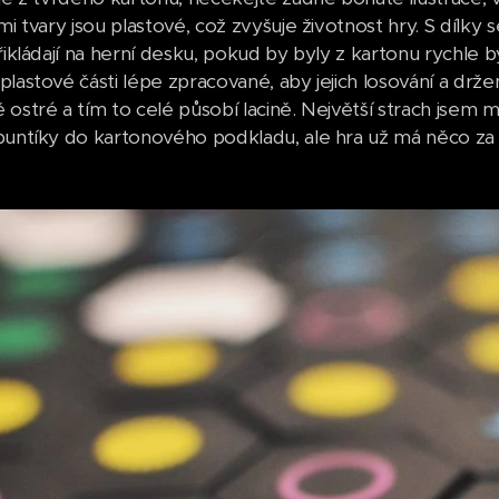
mi tvary jsou plastové, což zvyšuje životnost hry. S dílky s
přikládají na herní desku, pokud by byly z kartonu rychle 
lastové části lépe zpracované, aby jejich losování a držen
 ostré a tím to celé působí lacině. Největší strach jsem 
puntíky do kartonového podkladu, ale hra už má něco za