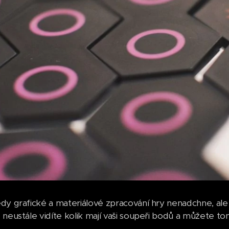
dy grafické a materiálové zpracování hry nenadchne, ale
 neustále vidíte kolik mají vaši soupeři bodů a můžete to