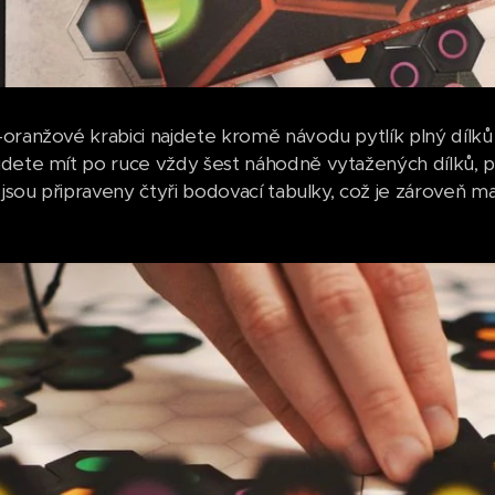
oranžové krabici najdete kromě návodu pytlík plný dílků a
dete mít po ruce vždy šest náhodně vytažených dílků, 
 jsou připraveny čtyři bodovací tabulky, což je zároveň m