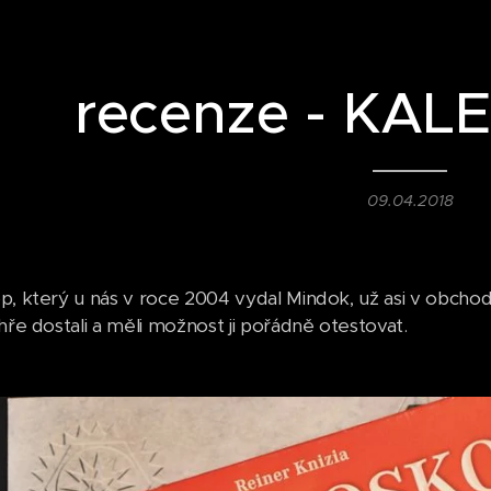
recenze - KAL
09.04.2018
p, který u nás v roce 2004 vydal Mindok, už asi v obcho
hře dostali a měli možnost ji pořádně otestovat.