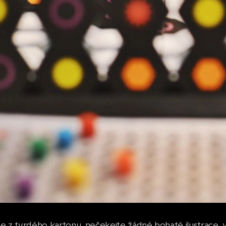
 je z tvrdého kartonu, nečekejte žádné bohaté ilustrace, v