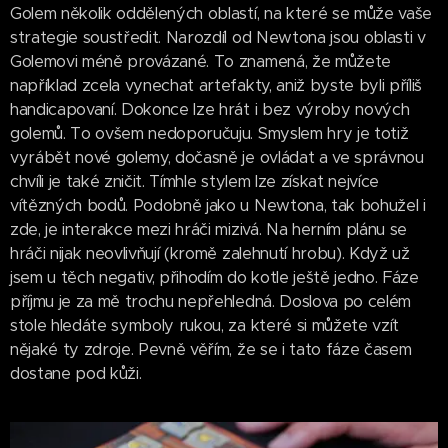
Golem několik oddělených oblastí, na které se může vaše
strategie soustředit. Narozdíl od Newtona jsou oblasti v
Golemovi méně provázané. To znamená, že můžete
například zcela vynechat artefakty, aniž byste byli příliš
handicapovaní. Dokonce lze hrát i bez výroby nových
golemů. To ovšem nedoporučuju. Smyslem hry je totiž
vyrábět nové golemy, dočasně je ovládat a ve správnou
chvíli je také zničit. Tímhle stylem lze získat nejvíce
vítězných bodů. Podobně jako u Newtona, tak bohužel i
zde, je interakce mezi hráči mizivá. Na herním plánu se
hráči nijak neovlivňují (kromě zalehnutí hrobu). Když už
jsem u těch negativ, přihodím do kotle ještě jedno. Fáze
příjmu je za mě trochu nepřehledná. Doslova po celém
stole hledáte symboly rukou, za které si můžete vzít
nějaké ty zdroje. Pevně věřím, že se i tato fáze časem
dostane pod kůži.