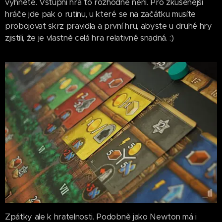
vyhněte. Vstupní hra to rozhodně není. Pro zkušenější
hráče jde pak o rutinu, u které se na začátku musíte
probojovat skrz pravidla a první hru, abyste u druhé hry
zjistili, že je vlastně celá hra relativně snadná. :)
Zpátky ale k hratelnosti. Podobně jako Newton má i