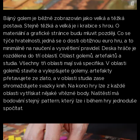
Bájný golem je běžně zobrazován jako velká a těžká
postava. Stejně těžká a velká je i krabice s hrou. O
materiální a grafické stránce budu mluvit později. Co se
týče hratelnosti, jedná se o dosti obtížnou euro hru, a to
minimálně na naučení a vysvětlení pravidel. Deska hráče je
rozdělena do tří oblastí. Oblast golemů, artefaktů a
studia. Všechny tři oblasti mají svá specifika. V oblasti
golemů stavíte a vylepšujete golemy, artefakty
přetavujete ze zlato, a v oblasti studia zase
shromažďujete svazky knih. Na konci hry lze z každé
oblasti vytřískat nějaké vítězné body. Naštěstí má
bodování stejný pattern, který lze i během hry jednoduše
spočítat.