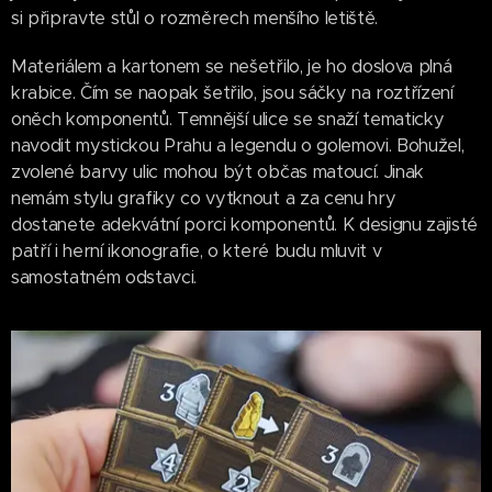
si připravte stůl o rozměrech menšího letiště.
Materiálem a kartonem se nešetřilo, je ho doslova plná
krabice. Čím se naopak šetřilo, jsou sáčky na roztřízení
oněch komponentů. Temnější ulice se snaží tematicky
navodit mystickou Prahu a legendu o golemovi. Bohužel,
zvolené barvy ulic mohou být občas matoucí. Jinak
nemám stylu grafiky co vytknout a za cenu hry
dostanete adekvátní porci komponentů. K designu zajisté
patří i herní ikonografie, o které budu mluvit v
samostatném odstavci.