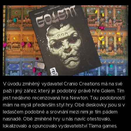
V úvodu zmíněný vydavatel Cranio Creations má na své
paži i jiný zářez, který je podobný právě hře Golem. Tím
jest nedávno recenzovaná hra Newton. Tou podobností
mám na mysli především styl hry. Obě deskovky jsou si v
ledasčem podobné a srovnání mezi nimi je tím pádem
nasnadě. Obě zmíněné hry u nás navíc otestovalo,
lokalizovalo a opuncovalo vydavatelství Tlama games.