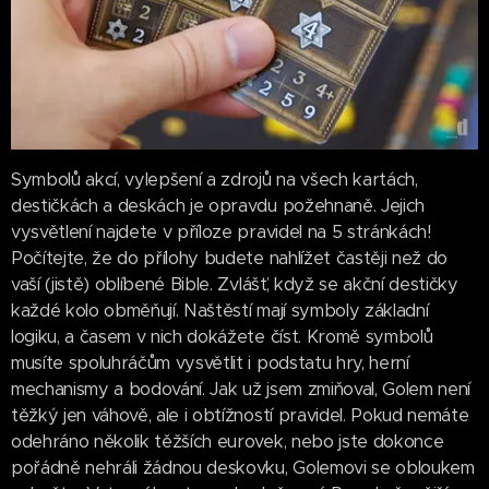
Symbolů akcí, vylepšení a zdrojů na všech kartách,
destičkách a deskách je opravdu požehnaně. Jejich
vysvětlení najdete v příloze pravidel na 5 stránkách!
Počítejte, že do přílohy budete nahlížet častěji než do
vaší (jistě) oblíbené Bible. Zvlášť, když se akční destičky
každé kolo obměňují. Naštěstí mají symboly základní
logiku, a časem v nich dokážete číst. Kromě symbolů
musíte spoluhráčům vysvětlit i podstatu hry, herní
mechanismy a bodování. Jak už jsem zmiňoval, Golem není
těžký jen váhově, ale i obtížností pravidel. Pokud nemáte
odehráno několik těžších eurovek, nebo jste dokonce
pořádně nehráli žádnou deskovku, Golemovi se obloukem