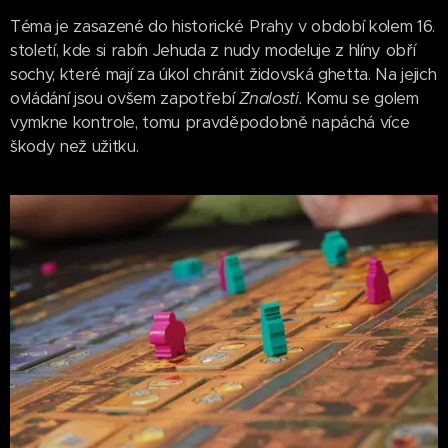
Téma je zasazené do historické Prahy v období kolem 16.
století, kde si rabín Jehuda z nudy modeluje z hlíny obří
sochy, které mají za úkol chránit židovská ghetta. Na jejich
ovládání jsou ovšem zapotřebí
Znalosti
. Komu se golem
vymkne kontrole, tomu pravděpodobně napáchá více
škody než užitku.