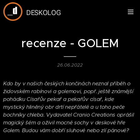
DESKOLOG
recenze - GOLEM
26.06.2022
Kdo by v našich českých končinách neznal příběh o
židovském rabínovi a golemovi, popř. ještě známější
pohádku Císařův pekař a pekařův císař, kde
mystický hliněný obr drtí nepřátelé a u toho peče
bochníky chleba. Vydavatel Cranio Creations oprášil
magický šém a oživil mocné sochy v deskové hře
Golem. Budou vám dobří sluhové nebo zlí pánové?