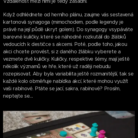
Vzdálenost mezi nimi je tedy zásadní.
Když odhlédnete od herního plánu, zaujme vás sestavená
kartonová synagoga (mimochodem, podle legendy je
právě na její půdě ukryt golem). Do synagogy vsypáváte
barevné kuličky, které se náhodně rozkutálí do žlábků
vedoucích k destičce s akcemi. Poté, podle toho, jakou
akci chcete provést, si z daného žlábku vyberete a
vezmete dvě kuličky. Kuličky, respektive šémy, mají ještě
několik významů ve hře, které už raději nebudu
rozepisovat. Aby byla variabilita ještě rozmanitější, tak se
každé kolo obměňuje nabídka akcí, které mohou využít
vaši rabínové. Ptáte se jací, sakra, rabínové? Prosím,
neptejte se....