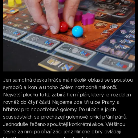
Jen samotná deska hráče má několik oblastí se spoustou
symbolů a ikon, a u toho Golem rozhodně nekončí.
Největší plochu totiž zabírá herní plán, který je rozdělen
rovněž do čtyř částí. Najdeme zde tři ulice Prahy a
hřbitov pro nepotřebné golemy. Po ulicích a jejich
sousedstvích se procházejí golemové plnící přání pánů.
Jednoduše řečeno spouštějí konkrétní akce. Většinou
těsně za nimi pobíhají žáci, jenž hliněné obry ovládají.