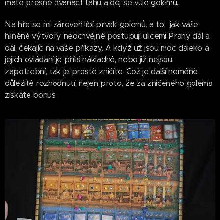
máte přesně dvanáct tahů a děj se vůle golemů.
Na hře se mi zároveň líbí prvek golemů, a to, jak vaše
hliněné výtvory neochvějně postupují ulicemi Prahy dál a
dál, čekajíc na vaše příkazy. A když už jsou moc daleko a
jejich ovládaní je příliš nákladné, nebo již nejsou
zapotřební, tak je prostě zničíte. Což je další neméně
důležité rozhodnutí, nejen proto, že za zničeného golema
získáte bonus.