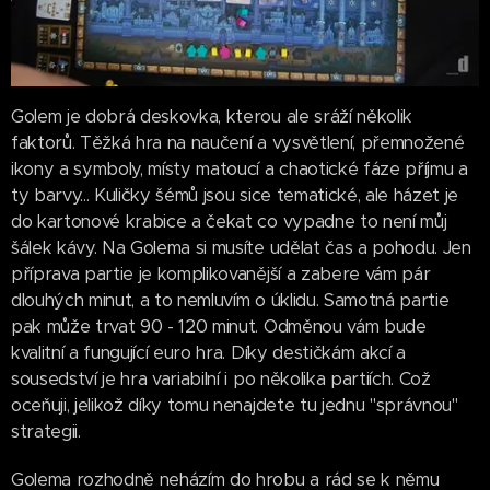
Golem je dobrá deskovka, kterou ale sráží několik
faktorů. Těžká hra na naučení a vysvětlení, přemnožené
ikony a symboly, místy matoucí a chaotické fáze příjmu a
ty barvy... Kuličky šémů jsou sice tematické, ale házet je
do kartonové krabice a čekat co vypadne to není můj
šálek kávy. Na Golema si musíte udělat čas a pohodu. Jen
příprava partie je komplikovanější a zabere vám pár
dlouhých minut, a to nemluvím o úklidu. Samotná partie
pak může trvat 90 - 120 minut. Odměnou vám bude
kvalitní a fungující euro hra. Díky destičkám akcí a
sousedství je hra variabilní i po několika partiích. Což
oceňuji, jelikož díky tomu nenajdete tu jednu "správnou"
strategii.
Golema rozhodně neházím do hrobu a rád se k němu