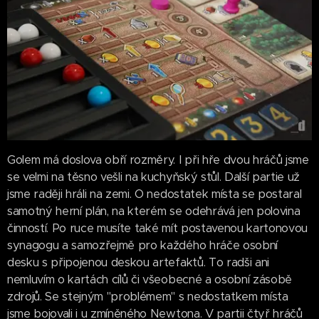
Golem má doslova obří rozměry. I při hře dvou hráčů jsme
se velmi na těsno vešli na kuchyňský stůl. Další partie už
jsme raději hráli na zemi. O nedostatek místa se postaral
samotný herní plán, na kterém se odehrává jen polovina
činností. Po ruce musíte také mít postavenou kartonovou
synagogu a samozřejmě pro každého hráče osobní
desku s připojenou deskou artefaktů. To radši ani
nemluvím o kartách cílů či všeobecné a osobní zásobě
zdrojů. Se stejným "problémem" s nedostatkem místa
jsme bojovali i u zmíněného Newtona. V partii čtyř hráčů