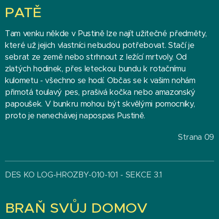
PATĚ
Tam venku někde v Pustině lze najít užitečné předměty,
které už jejich vlastníci nebudou potřebovat. Stačí je
sebrat ze země nebo strhnout z ležící mrtvoly. Od
zlatých hodinek, přes leteckou bundu k rotačnímu
kulometu - všechno se hodí. Občas se k vašim nohám
přimotá toulavý pes, prašivá kočka nebo amazonský
papoušek. V bunkru mohou být skvělými pomocníky,
proto je nenechávej napospas Pustině.
Strana 09
DES KO LOG-HROZBY-010-101 - SEKCE 3.1
BRAŇ SVŮJ DOMOV