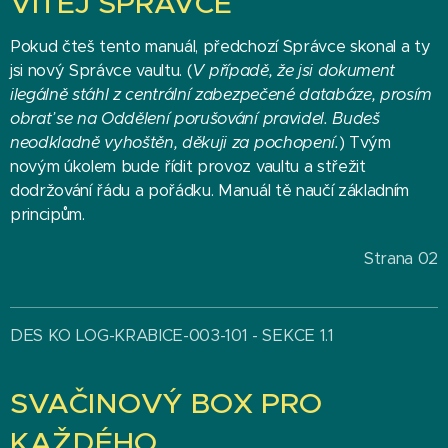
VÍTEJ SPRÁVČE
Pokud čteš tento manuál, předchozí Správce skonal a ty
jsi nový Správce vaultu. (
V případě, že jsi dokument
ilegálně stáhl z centrální zabezpečené databáze, prosím
obrať se na Oddělení porušování pravidel. Budeš
neodkladně vyhoštěn, děkuji za pochopení.
) Tvým
novým úkolem bude řídit provoz vaultu a střežit
dodržování řádu a pořádku. Manuál tě naučí základním
principům.
Strana 02
DES KO LOG-KRABICE-003-101 - SEKCE 1.1
SVAČINOVÝ BOX PRO
KAŽDÉHO