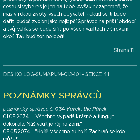
cestu si vybereš je jen na tobě. Avšak nezapomeň, že
máš v rukou životy všech obyvatel. Pokud se ti bude
dařit, budeš zvolen jako nejlepší Správce na příští období
a tvůj věhlas se bude šířit po všech vaultech v širokém
okolí. Tak buď ten nejlepší!
Strana 11
DES KO LOG-SUMARUM-012-101 - SEKCE 4.1
POZNÁMKY SPRÁVCŮ
poznámky správce
č.
034
Yarek, the Párek
:
01.05.2074 - "Všechno vypadá krásně a funguje
dokonale. Náš vault je ráj na zemi."
05.05.2074 - "Hoříí! Všechno tu hoří! Zachraň se kdo
může!"