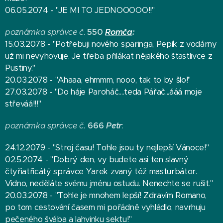
06.05.2074 - "JE MI TO JEDNOOOOO!!"
poznámka správce č
.
550
Romča
:
15.03.2078 - "Potřebuji nového sparinga, Pepík z vodárny
už mi nevyhovuje. Je třeba přilákat nějakého šťastlivce z
Pustiny."
20.03.2078 - "Ahaaa, ehmmm, nooo, tak to by šlo!"
27.03.2078 - "Do háje Paroháč....teda Pářač...ááá moje
střeváá!!!"
poznámka správce č.
666
Petr
:
24.12.2079 - "Stroj času! Tohle jsou ty nejlepší Vánoce!"
02.5.2074 - "Dobrý den, vy budete asi ten slavný
čtyřiatřicátý správce Yarek zvaný též masturbátor.
Vidno, neděláte svému jménu ostudu. Nenechte se rušit."
20.03.2078 - "Tohle je mnohem lepší! Zdravím Romano,
po tom cestování časem mi pořádně vyhládlo, navrhuju
pečeného švába a lahvinku sektu!"