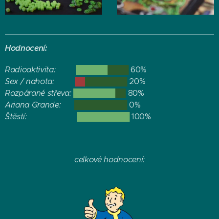
Hodnocení:
Radioaktivita:
██████
████
60%
Sex / nahota:
██
████████
20%
Rozpárané střeva:
████████
██
80%
Ariana Grande:
█
█████████
0%
Štěstí:
██████████
100%
celkové hodnocení: