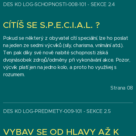
DES KO LOG-SCHOPNOSTI-008-101 - SEKCE 2.4
CÍTÍŠ SE S.P.E.C.I.A.L. ?
Pokud se některý z obyvatel cítí speciální, lze ho poslat
na jeden ze sedmi výcviků (síly, charisma, vnímání atd.).
Ten pak díky své nově nabité schopnosti získá
dvojnásobek zdrojů/odměny při vykonávání akce. Pozor,
výcvik platí jen na jedno kolo, a proto ho využívej s
rozumem.
Strana 08
DES KO LOG-PREDMETY-009-101 - SEKCE 2.5
VYBAV SE OD HLAVY AŽ K