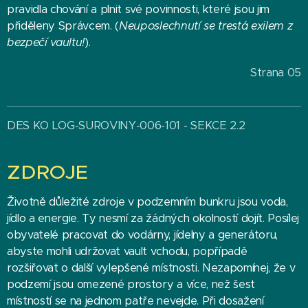
pravidla chování a plnit své povinnosti, které jsou jim
přiděleny Správcem. (
Neuposlechnutí se trestá exilem z
bezpečí vaultu!
).
Strana 05
DES KO LOG-SUROVINY-006-101 - SEKCE 2.2
ZDROJE
Životně důležité zdroje v podzemním bunkru jsou voda,
jídlo a energie. Ty nesmí za žádných okolností dojít. Posílej
obyvatelé pracovat do vodárny, jídelny a generátoru,
abyste mohli udržovat vault vchodu, popřípadě
rozšiřovat o další vylepšené místnosti. Nezapomínej, že v
podzemí jsou omezené prostory a více, než šest
místností se na jednom patře nevejde. Při dosažení