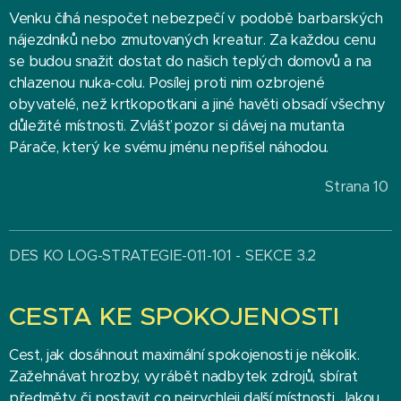
Venku číhá nespočet nebezpečí v podobě barbarských
nájezdníků nebo zmutovaných kreatur. Za každou cenu
se budou snažit dostat do našich teplých domovů a na
chlazenou nuka-colu. Posílej proti nim ozbrojené
obyvatelé, než krtkopotkani a jiné havěti obsadí všechny
důležité místnosti. Zvlášť pozor si dávej na mutanta
Párače, který ke svému jménu nepřišel náhodou.
Strana 10
DES KO LOG-STRATEGIE-011-101 - SEKCE 3.2
CESTA KE SPOKOJENOSTI
Cest, jak dosáhnout maximální spokojenosti je několik.
Zažehnávat hrozby, vyrábět nadbytek zdrojů, sbírat
předměty či postavit co nejrychleji další místnosti. Jakou