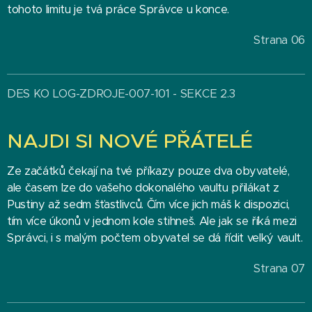
tohoto limitu je tvá práce Správce u konce.
Strana 06
DES KO LOG-ZDROJE-007-101 - SEKCE 2.3
NAJDI SI NOVÉ PŘÁTELÉ
Ze začátků čekají na tvé příkazy pouze dva obyvatelé,
ale časem lze do vašeho dokonalého vaultu přilákat z
Pustiny až sedm šťastlivců. Čím více jich máš k dispozici,
tím více úkonů v jednom kole stihneš. Ale jak se říká mezi
Správci, i s malým počtem obyvatel se dá řídit velký vault.
Strana 07