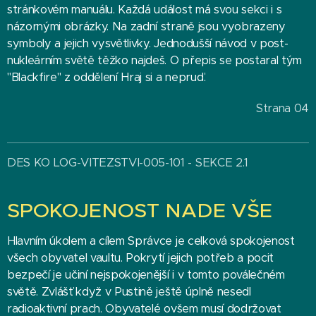
stránkovém manuálu. Každá událost má svou sekci i s
názornými obrázky. Na zadní straně jsou vyobrazeny
symboly a jejich vysvětlivky. Jednodušší návod v post-
nukleárním světě těžko najdeš. O přepis se postaral tým
"Blackfire" z oddělení Hraj si a nepruď.
Strana 04
DES KO LOG-VITEZSTVI-005-101 - SEKCE 2.1
SPOKOJENOST NADE VŠE
Hlavním úkolem a cílem Správce je celková spokojenost
všech obyvatel vaultu. Pokrytí jejich potřeb a pocit
bezpečí je učiní nejspokojenější i v tomto poválečném
světě. Zvlášť když v Pustině ještě úplně nesedl
radioaktivní prach. Obyvatelé ovšem musí dodržovat