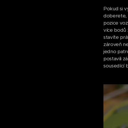
Pokud si v
doberete, 
pozice voz
více bodů z
stavíte pr
zároveň ne
jedno patr
postavili 
sousedící 