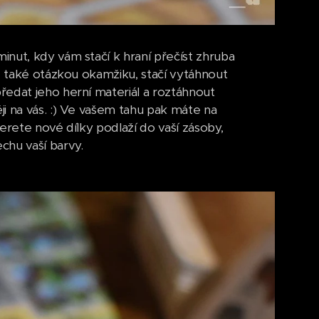
nut, kdy vám stačí k hraní přečíst zhruba
je také otázkou okamžiku, stačí vytáhnout
ředat jeho herní materiál a roztáhnout
i na vás. :) Ve vašem tahu pak máte na
erete nové dílky podlaží do vaší zásoby,
chu vaší barvy.