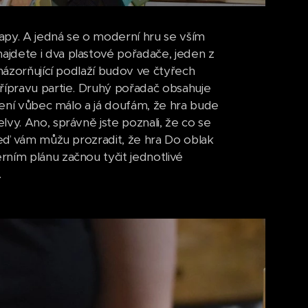
apy. A jedná se o moderní hru se vším
jdete i dva plastové pořadače, jeden z
znázorňující podlaží budov ve čtyřech
řípravu partie. Druhý pořadač obsahuje
 není vůbec málo a já doufám, že hra bude
vy. Ano, správně jste poznali, že co se
teď vám můžu prozradit, že hra Do oblak
ním plánu začnou tyčit jednotlivé
.