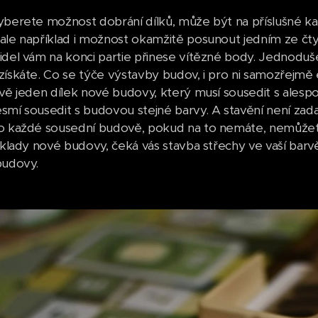
yberete možnost dobrání dílků, může být na příslušné kar
ale například i možnost okamžitě posunout jedním ze čtyř
idel vám na konci partie přinese vítězné body. Jednoduše
ískáte. Co se týče výstavby budov, i pro ni samozřejmě ex
ávě jeden dílek nové budovy, který musí sousedit s ales
smí sousedit s budovou stejné barvy. A stavění není zada
o každé sousední budově, pokud na to nemáte, nemůžete
základy nové budovy, čeká vás stavba střechy ve vaší bar
budovy.