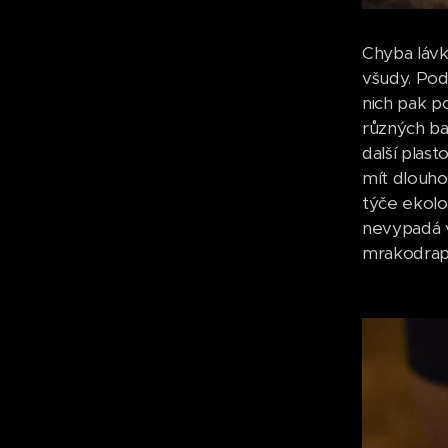
Chyba lávk
všudy. Pod
nich pak p
různých ba
další plas
mít dlouho
týče ekolo
nevypadá v
mrakodrapy