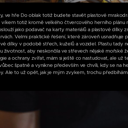
y, ve hře Do oblak totiž budete stavět plastové mrakodr
 víkem totiž kromě velkého čtvercového herního plánu na
oslouží jako podavač na karty materiálů a plastové dílky 
rvách. Velmi praktické řešení, které zároveň usnadňuje p
tové dílky v podobě střech, kuželů a vozidel. Plastu tady
u životnost, aby neskončila ve střevech nějaké mořské žel
gie a ochrany zvířat, mám si ještě co nastudovat, ale už 
ůbec špatně a vynikne především ve chvíli, kdy se na her
. Ale to už opět, jak je mým zvykem, trochu předbíhám