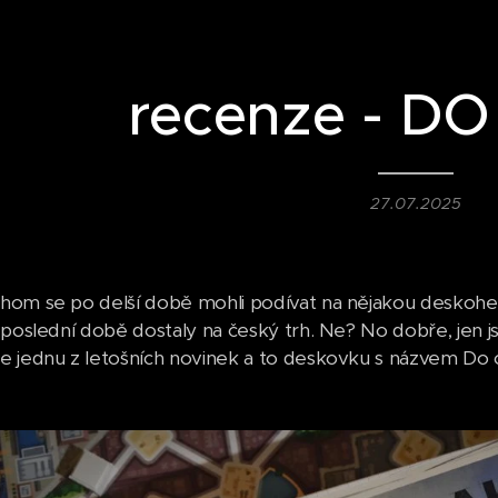
recenze - D
27.07.2025
om se po delší době mohli podívat na nějakou deskohern
 poslední době dostaly na český trh. Ne? No dobře, jen j
 jednu z letošních novinek a to deskovku s názvem Do o