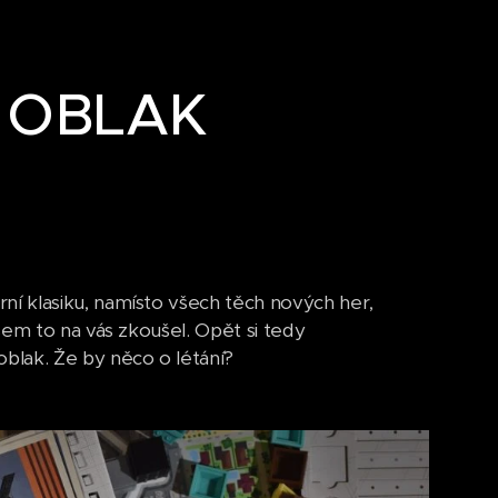
O OBLAK
í klasiku, namísto všech těch nových her,
sem to na vás zkoušel. Opět si tedy
blak. Že by něco o létání?