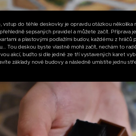
, vstup do téhle deskovky je opravdu otázkou několika mi
y přehledně sepsaných pravidel a můžete začít. Příprava 
kartami a plastovými podlažími budov, každému z hráčů p
u… Tou deskou byste vlastně mohli začít, nechám to raděj
vou akcí, buďto si dle jedné ze tří vystavených karet vyb
víte základy nové budovy a následně umístíte jednu stře