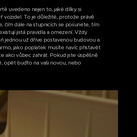
tě uvedeno nejen to, jaké dílky si
 vozidel. To je důležité, protože právě
, čím dále na stupnicích se posunete, tím
istují jistá pravidla a omezení. Vždy
poň jednou už dříve postavenou budovou a
rmo, jako poplatek musíte navíc přistavět
 akci vůbec zahrát. Pokud jste úspěšně
vě, opět buďto na vaši novou, nebo