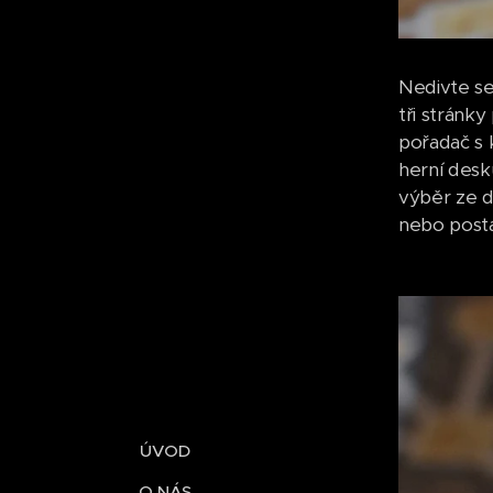
Nedivte se
tři stránk
pořadač s 
herní desk
výběr ze d
nebo posta
ÚVOD
O NÁS