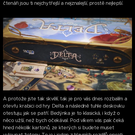
čtenáři jsou ti nejchytřejší a nejznalejší, prostě nejlepší.
A protože jste tak skvělí, tak je pro vás dnes rozbalím a
otevřu krabici od hry Delta a následně tuhle deskovku
otestuju, jak se patří. Bedýnka je to klasická, i když o
něco užší, než bych očekával. Pod víkem vás pak čeká
hned několik kartonů, ze kterých si budete muset
vyloupat žetony. To je i jeden z hlavních rozdílů oproti