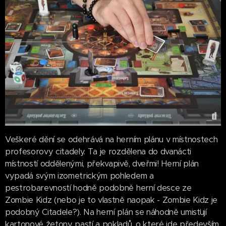
Veškeré dění se odehrává na herním plánu v místnostech
profesorovy citadely. Ta je rozdělena do dvanácti
místností oddělenými, překvapivě, dveřmi! Herní plán
vypadá svým izometrickým pohledem a
pestrobarevností hodně podobně herní desce ze
Zombie Kidz (nebo je to vlastně naopak - Zombie Kidz je
podobný Citadele?). Na herní plán se náhodně umisťují
kartonové žetony pastí a pokladů, o které jde především.