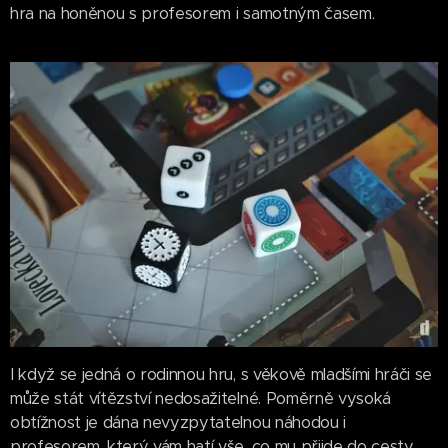
hra na honěnou s profesorem i samotným časem.
I když se jedná o rodinnou hru, s věkově mladšími hráči se
může stát vítězství nedosažitelné. Poměrně vysoká
obtížnost je dána nevyzpytatelnou náhodou i
profesorem, který vám hatí vše, co mu přijde do cesty.