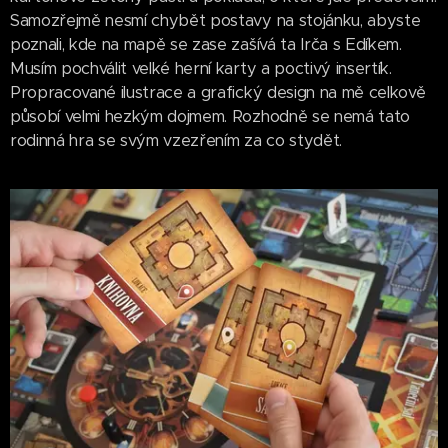
Samozřejmě nesmí chybět postavy na stojánku, abyste
poznali, kde na mapě se zase zašívá ta Irča s Edíkem.
Musím pochválit velké herní karty a poctivý insertík.
Propracované ilustrace a grafický design na mě celkově
působí velmi hezkým dojmem. Rozhodně se nemá tato
rodinná hra se svým vzezřením za co stydět.