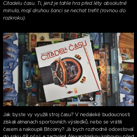
Citadelu času. Ti, jenž je tahle hra před léty absolutně
minula, mají druhou šanci se nechat trefit (rovnou do
rozkroku).
Jak byste vy využili stroj času? V nedaleké budoucnosti
získali almanach sportovních výsledků, nebo se vrátili
časem a nakoupili Bitcoiny? Já bych rozhodně odcestoval
do roku 48 př.n.l. a zachránil Alexandrijskou knihovnu před