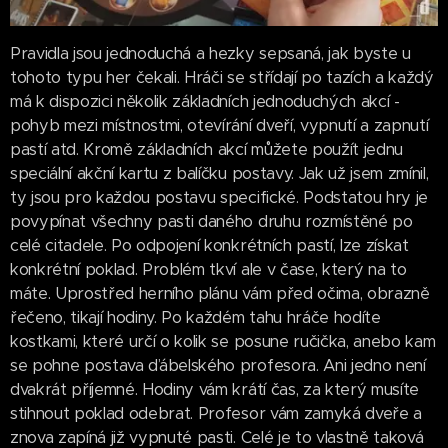
Pravidla jsou jednoduchá a hezky sepsaná, jak byste u
tohoto typu her čekali. Hráči se střídají po tazích a každý
má k dispozici několik základních jednoduchých akcí -
pohyb mezi místnostmi, otevírání dveří, vypnutí a zapnutí
pastí atd. Kromě základních akcí můžete použít jednu
speciální akční kartu z balíčku postavy. Jak už jsem zmínil,
ty jsou pro každou postavu specifické. Podstatou hry je
povypínat všechny pasti daného druhu rozmístěné po
celé citadele. Po odpojení konkrétních pastí, lze získat
konkrétní poklad. Problém tkví ale v čase, který na to
máte. Uprostřed herního plánu vám před očima, obrazně
řečeno, tikají hodiny. Po každém tahu hráče hodíte
kostkami, které určí o kolik se posune ručička, anebo kam
se pohne postava ďábelského profesora. Ani jedno není
dvakrát příjemné. Hodiny vám krátí čas, za který musíte
stihnout poklad odebrat. Profesor vám zamyká dveře a
znova zapíná již vypnuté pasti. Celé je to vlastně taková