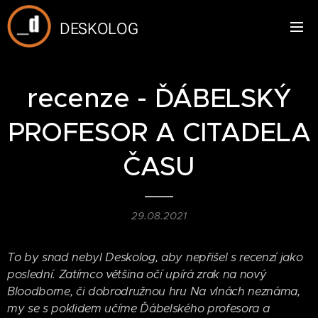
DESKOLOG
recenze - ĎÁBELSKÝ
PROFESOR A CITADELA
ČASU
29.08.2021
To by snad nebyl Deskolog, aby nepřišel s recenzí jako
poslední. Zatímco většina očí upírá zrak na nový
Bloodborne, či dobrodružnou hru Na vlnách neznáma,
my se s poklidem učíme Ďábelského profesora a