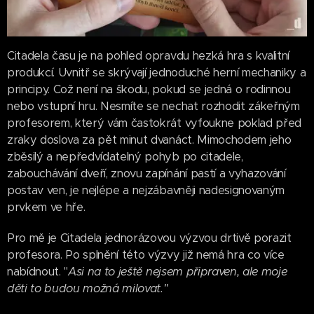
Citadela času je na pohled opravdu hezká hra s kvalitní
produkcí. Uvnitř se skrývají jednoduché herní mechaniky a
principy. Což není na škodu, pokud se jedná o rodinnou
nebo vstupní hru. Nesmíte se nechat rozhodit zákeřným
profesorem, který vám častokrát vyfoukne poklad před
zraky doslova za pět minut dvanáct. Mimochodem jeho
zběsilý a nepředvídatelný pohyb po citadele,
zabouchávání dveří, znovu zapínání pastí a vyhazování
postav ven, je nejlépe a nejzábavněji nadesignovaným
prvkem ve hře.
Pro mě je Citadela jednorázovou výzvou drtivě porazit
profesora. Po splnění této výzvy již nemá hra co více
nabídnout. "
Asi na to ještě nejsem připraven, ale moje
děti to budou možná milovat."