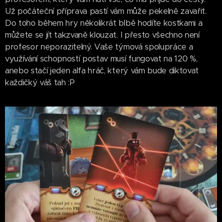
Už počáteční příprava pastí vám může pekelně zavařit.
Do toho během hry několikrát blbě hodíte kostkami a
můžete se jít takzvaně klouzat. I přesto všechno není
profesor neporazitelný. Vaše týmová spolupráce a
využívání schopností postav musí fungovat na 120 %,
anebo stačí jeden alfa hráč, který vám bude diktovat
každičký váš tah :P