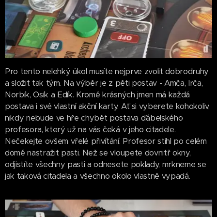
Pro tento nelehký úkol musíte nejprve zvolit dobrodruhy
a složit tak tým. Na výběr je z pěti postav - Amča, Irča,
Norbík, Osík a Edík. Kromě krásných jmen má každá
postava i své vlastní akční karty. Ať si vyberete kohokoliv,
nikdy nebude ve hře chybět postava ďábelského
profesora, který už na vás čeká v jeho citadele.
Nečekejte ovšem vřelé přivítání. Profesor stihl po celém
domě nastražit pasti. Než se vloupete dovnitř okny,
odjistíte všechny pasti a odnesete poklady, mrkneme se
jak taková citadela a všechno okolo vlastně vypadá.