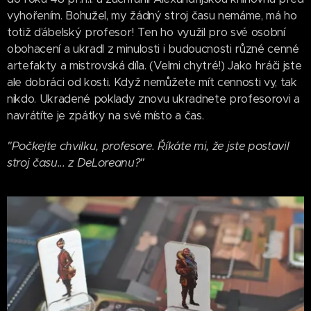
vyhořením. Bohužel, my žádný stroj času nemáme, má ho
totiž ďábelský profesor! Ten ho využil pro své osobní
obohacení a ukradl z minulosti i budoucnosti různé cenné
artefakty a mistrovská díla. (Velmi chytré!) Jako hráči jste
ale dobráci od kosti. Když nemůžete mít cennosti vy, tak
nikdo. Ukradené poklady znovu ukradnete profesorovi a
navrátíte je zpátky na své místo a čas.
"Počkejte chvilku, profesore. Říkáte mi, že jste postavil
stroj času... z DeLoreanu?"