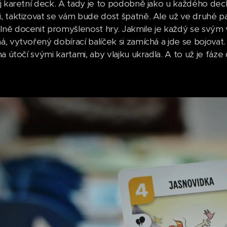
j karetní deck. A tady je to podobně jako u každého dec
 taktizovat se vám bude dost špatně. Ale už ve druhé part
ě docenit promyšlenost hry. Jakmile je každý se svým
, vytvořený dobírací balíček si zamíchá a jde se bojovat
a útočí svými kartami, aby vlajku ukradla. A to už je fáze 