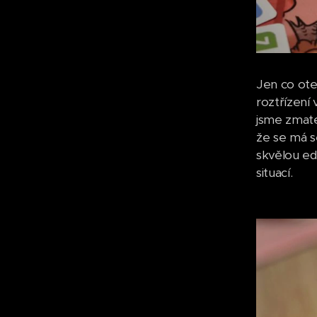
Jen co ote
roztřízení
jsme zmate
že se má s
skvělou ed
situací.