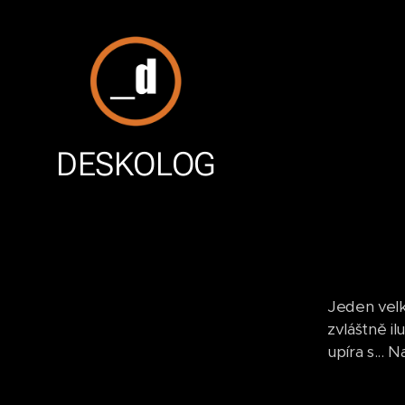
DESKOLOG
Jeden velk
zvláštně il
upíra s...