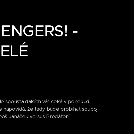
LENGERS! -
ELÉ
le spousta dalších vás čeká v poněkud
race napovídá, že tady bude probíhat souboj
Leoš Janáček versus Predátor?