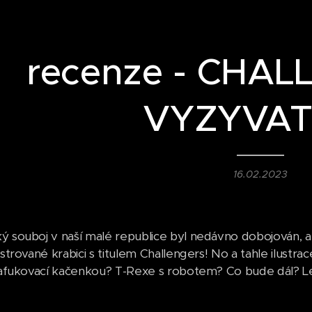
recenze - CHAL
VYZYVAT
16.02.2023
ý souboj v naší malé republice byl nedávno dobojován, a
ustrované krabici s titulem Challengers! No a tahle ilust
 Nafukovací kačenkou? T-Rexe s robotem? Co bude dál? 