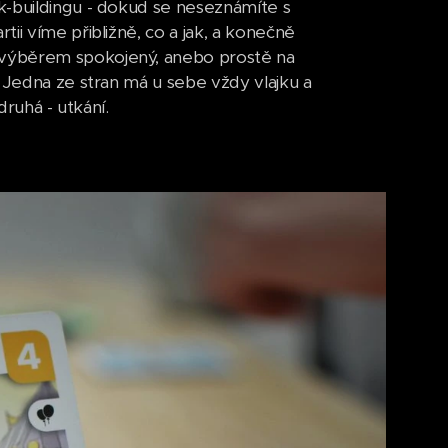
k-buildingu - dokud se neseznámíte s
ii víme přibližně, co a jak, a konečně
 výběrem spokojený, anebo prostě na
. Jedna ze stran má u sebe vždy vlajku a
druhá - utkání.