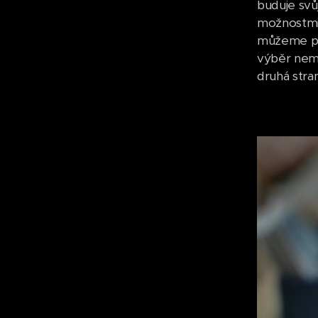
buduje svů
možnostmi,
můžeme pln
výběr nemá
druhá stran