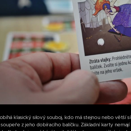
bíhá klasický silový souboj, kdo má stejnou nebo větší sílu
 soupeře z jeho dobíracího balíčku. Základní karty nemají