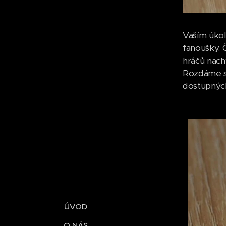
Vaším úkol
fanoušky. 
hráčů nach
Rozdáme si 
dostupných
ÚVOD
O NÁS