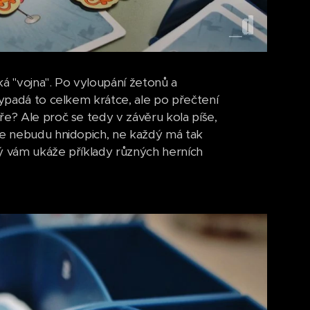
ká "vojna". Po vyloupání žetonů a
Vypadá to celkem krátce, ale po přečtení
ře? Ale proč se tedy v závěru kola píše,
ale nebudu hnidopich, ne každý má tak
erý vám ukáže příklady různých herních