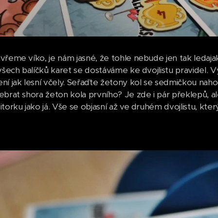
vřeme víko, je nám jasné, že tohle nebude jen tak ledaja
 všech balíčků karet se dostáváme ke dvojlistu pravidel. 
ní jak lesní včely. Seřaďte žetony kol se sedmičkou naho
ebrat shora žeton kola prvního? Je zde i pár překlepů, 
itorku jako já. Vše se objasní až ve druhém dvojlistu, kt