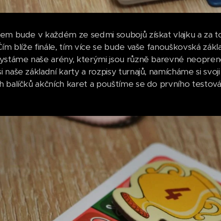
em bude v každém ze sedmi soubojů získat vlajku a za to, 
Čím blíže finále, tím více se bude vaše fanouškovská zákl
ystáme naše arény, kterými jsou různě barevné neopreno
naše základní karty a rozpisy turnajů, namícháme si svoji 
 balíčků akčních karet a pouštíme se do prvního testová