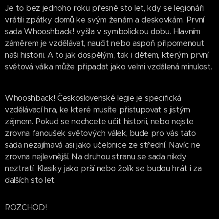
Je to bez jednoho roku přesně sto let, kdy se legionáři
vrátili zpátky domů ke svým ženám a deskovkám. První
sada Whooshback! vyšla v symbolickou dobu. Hlavním
záměrem je vzdělávat, naučit nebo aspoň připomenout
naši historii. A to jak dospělým, tak i dětem, kterým první
světová válka může připadat jako velmi vzdálená minulost.
Whooshback! Československé legie je specifická
vzdělávací hra, ke které musíte přistupovat s jistým
zájmem. Pokud se nechcete učit historii, nebo nejste
zrovna fanoušek světových válek, bude pro vás tato
sada nezajímavá asi jako učebnice ze střední. Navíc ne
zrovna nejlevnější. Na druhou stranu se sada nikdy
neztratí. Klasiky jako prší nebo žolík se budou hrát i za
dalších sto let.
ROZCHOD!