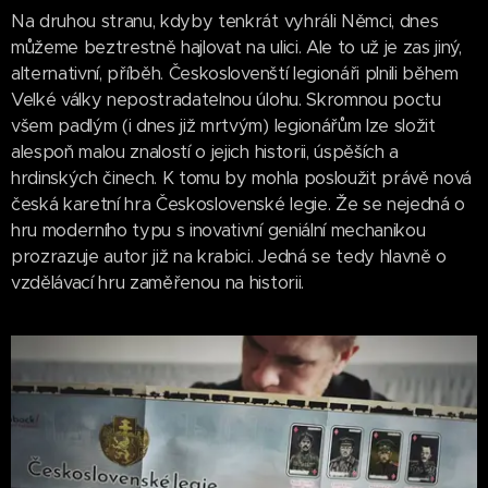
Na druhou stranu, kdyby tenkrát vyhráli Němci, dnes
můžeme beztrestně hajlovat na ulici. Ale to už je zas jiný,
alternativní, příběh. Českoslovenští legionáři plnili během
Velké války nepostradatelnou úlohu. Skromnou poctu
všem padlým (i dnes již mrtvým) legionářům lze složit
alespoň malou znalostí o jejich historii, úspěších a
hrdinských činech. K tomu by mohla posloužit právě nová
česká karetní hra Československé legie. Že se nejedná o
hru moderního typu s inovativní geniální mechanikou
prozrazuje autor již na krabici. Jedná se tedy hlavně o
vzdělávací hru zaměřenou na historii.