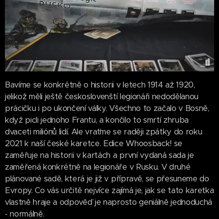
Bavíme se konkrétně o historii v letech 1914 až 1920,
jelikož měli ještě českoslovenští legionáři nedodělanou
prácičku i po ukončení války. Všechno to začalo v Bosně,
když picli jednoho Frantu, a končilo to smrtí zhruba
dvaceti miliónů lidí. Ale vraťme se raději zpátky do roku
2021 k naší české karetce. Edice Whoosback! se
zaměřuje na historii v kartách a první vydaná sada je
zaměřená konkrétně na legionáře v Rusku. V druhé
plánované sadě, která je již v přípravě, se přesuneme do
Evropy. Co vás určitě nejvíce zajímá je, jak se tato karetka
vlastně hraje a odpověď je naprosto geniálně jednoduchá
- normálně.