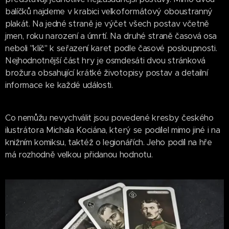
balíčků najdeme v krabici velkoformátový oboustranný
plakát. Na jedné straně je výčet všech postav včetně
jmen, roku narození a úmrtí. Na druhé straně časová osa
neboli "klíč" k seřazení karet podle časové posloupnosti.
Nejhodnotnější část hry je osmdesáti dvou stránková
brožura obsahující krátké životopisy postav a detailní
informace ke každé události.
Co nemůžu nevychválit jsou povedené kresby českého
ilustrátora Michala Kociána, který se podílel mimo jiné i na
knižním komiksu, taktéž o legionářích. Jeho podíl na hře
má rozhodně velkou přidanou hodnotu.