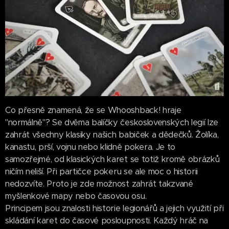
Co přesně znamená, že se Whooshback! hraje
"normálně"? Se dvěma balíčky československých legií lze
zahrát všechny klasiky našich babiček a dědečků. Žolíka,
kanastu, prší, vojnu nebo klidně pokera. Je to
samozřejmé, od klasických karet se totiž kromě obrázků
ničím neliší. Při partičce pokeru se ale moc o historii
nedozvíte. Proto je zde možnost zahrát takzvané
myšlenkové mapy nebo časovou osu.
Principem jsou znalosti historie legionářů a jejich využití při
skládání karet do časové posloupnosti. Každý hráč na