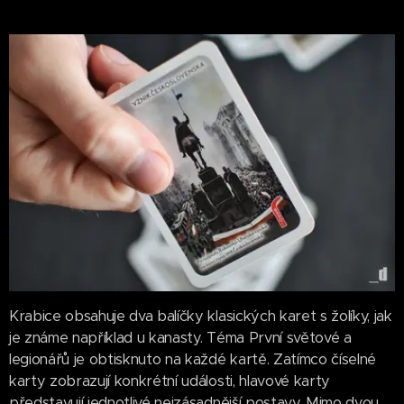
Krabice obsahuje dva balíčky klasických karet s žolíky, jak
je známe například u kanasty. Téma První světové a
legionářů je obtisknuto na každé kartě. Zatímco číselné
karty zobrazují konkrétní události, hlavové karty
představují jednotlivé nejzásadnější postavy. Mimo dvou