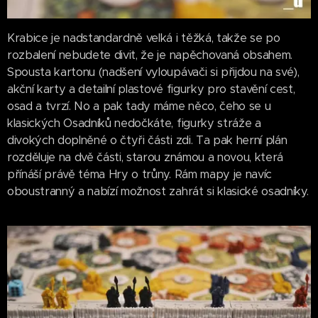
Krabice je nadstandardně velká i těžká, takže se po
rozbalení nebudete divit, že je napěchovaná obsahem.
Spousta kartonu (nadšení vyloupávači si přijdou na své),
akční karty a detailní plastové figurky pro stavění cest,
osad a tvrzí. No a pak tady máme něco, čeho se u
klasických Osadníků nedočkáte, figurky stráže a
divokých doplněné o čtyři části zdi. Ta pak herní plán
rozděluje na dvě části, starou známou a novou, která
přínáší právě téma Hry o trůny. Rám mapy je navíc
oboustranný a nabízí možnost zahrát si klasické osadníky.