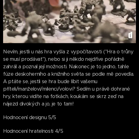
Nevím, jestli u nás hra vyšla z vypočítavosti ("Hra o trůny
se musí prodávat"), nebo si ji někdo nejdříve pořádně
zahrál a poznal její možnosti. Nakonec je to jedno, tahle
fúze deskoherního a knižního světa se podle mě povedla.
A ptáte se, jestli se hra bude líbit vašemu
příteli/manželovi/milenci/volovi? Sedím u právě dohrané
hry, kterou vidíte na fotkách, koukám se skrz zeď na
nájezd divokých a jo, je to tam!
Hodnocení designu 5/5
Hodnocení hratelnosti 4/5