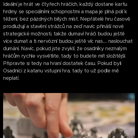
Ideální je hrát ve čtyřech hráčích, každý dostane kartu
hrdiny se speciálními schopnostmi a mapa je plná polí k
těžení, bez pázdných bílých míst. Nepřátelé hru časově
prodlužují a stavění strážců na zeď navíc přináší nové
strategické možnosti, takže dumaví hráči budou ještě
více dumat a ti nervózní budou ještě víc nas..... naslouchat
dumání. Navíc, pokud jste zvyklí, že osadníky neznalým
hráčům rychle vysvětlite, tady to budete mít složitější.
Připravte si tedy na hraní dostatek času. Pokud byli
Osadníci z katanu vstupní hra, tady to už podle mě
neplatí.