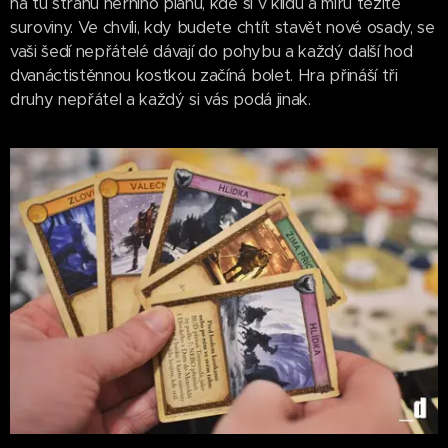
na tu stranu herního plánu, kde si v klidu a míru těžíte
suroviny. Ve chvíli, kdy budete chtít stavět nové osady, se
vaši šedí nepřátelé dávají do pohybu a každý další hod
dvanáctistěnnou kostkou začíná bolet. Hra přináší tři
druhy nepřátel a každý si vás podá jinak.