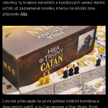
všechny ty krabice karetních a kostkových variací vlastní,
určitě už zaznamenal novinku, kterou na letošní zimu
připravilo
Albi
.
Loni mě překvapila na první pohled zvláštní kombinace
dvou jiných světů, a to Carcassone a Star Wars. Proti