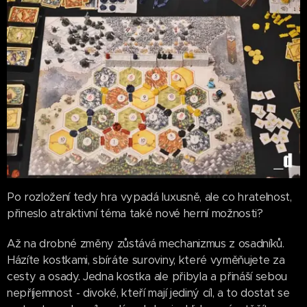
Po rozložení tedy hra vypadá luxusně, ale co hratelnost,
přineslo atraktivní téma také nové herní možnosti?
Až na drobné změny zůstává mechanizmus z osadníků.
Házíte kostkami, sbíráte suroviny, které vyměňujete za
cesty a osady. Jedna kostka ale přibyla a přináší sebou
nepříjemnost - divoké, kteří mají jediný cíl, a to dostat se