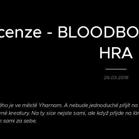
cenze - BLOODB
HRA
26.03.2019
ého je ve městě Yharnam. A nebude jednoduché přijít na 
vné kreatury. Na ty sice nejste sami, ale když přijde na 
en sami za sebe.