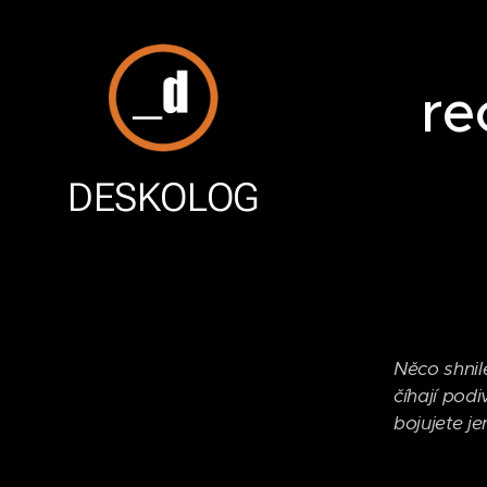
re
DESKOLOG
Něco shnil
číhají podi
bojujete j