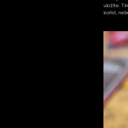
uložíte. Tí
kořist, ne