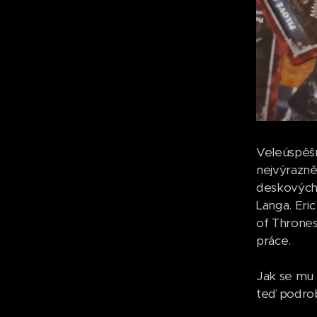
Veleúspěšn
nejvýrazně
deskových 
Langa. Eri
of Thrones
práce.
Jak se mu 
teď podro