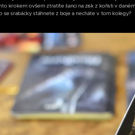
mto krokem ovšem ztratíte šanci na zisk z kořisti v daném
bo se srabácky stáhnete z boje a necháte v tom kolegy?