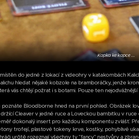
Kapka ke kapce ...
umístěn do jedné z lokací z videohry v katakombách Kalich
alichu hledat nějaké kobzole na bramboráčky, jenže krom
erá vás chtějí požrat i s botami. Pouze ten nejodvážnější
ci poznáte Bloodborne hned na první pohled. Obrázek lo
držící Cleaver v jedné ruce a Loveckou bambitku v ruce dr
téměř dokonalý insert pro každou komponentu zvlášť. Pře
žetony trofejí, plastové tokeny krve, kostky, pohyblivé uk
ráči určitě rozeznají všechny ty "fancy" nestvůry a zbran