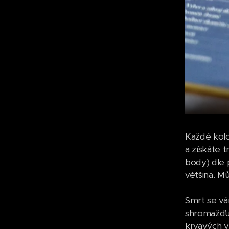
Každé kolo
a získáte 
body) dle 
většina. M
Smrt se vá
shromažďuj
krvavých v