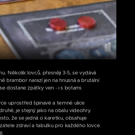
u. Několik lovců, přesněji 3-5, se vydává
ě brambor narazí jen na hnusná a brutální
 se dostane zpátky ven - i s botami.
vce uprostřed špinavé a temné ulice
uhé, je stejný jako na obalu videohry.
sto, že se jedná o karetku, obsahuje
azatele zdraví a tabulku pro každého lovce.
ě.