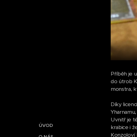
Příběh je 
do útrob K
monstra, kt
Díky licen
Yharnamu, 
Uvnitř je 
ÚVOD
krabice i 
Konzoloví h
O NÁS