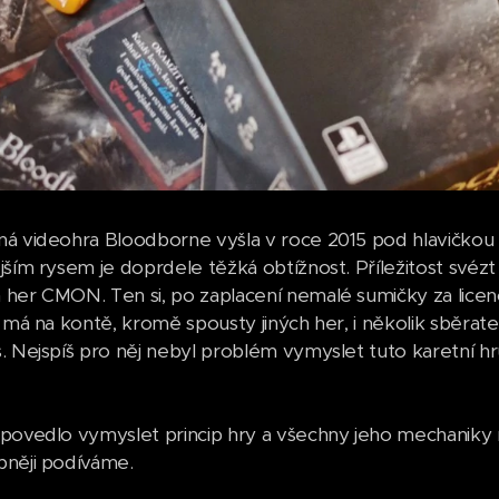
á videohra Bloodborne vyšla v roce 2015 pod hlavičkou
jším rysem je doprdele těžká obtížnost. Příležitost svézt
her CMON. Ten si, po zaplacení nemalé sumičky za licenci
c má na kontě, kromě spousty jiných her, i několik sběra
. Nejspíš pro něj nebyl problém vymyslet tuto karetní hr
povedlo vymyslet princip hry a všechny jeho mechaniky 
bněji podíváme.