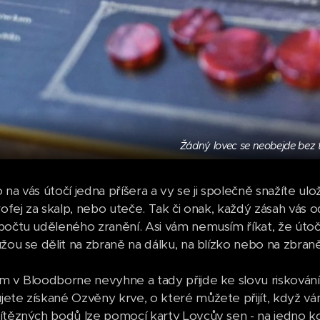
Žádný lovec se neobejde bez 
 na vás útočí jedna příšera a vy se ji společně snažíte 
trofej za skalp, nebo uteče. Tak či onak, každý zásah vás
počtu uděleného zranění. Asi vám nemusím říkat, že útočí
ůžou se dělit na zbraně na dálku, na blízko nebo na zbran
m v Bloodborne nevyhne a tady přijde ke slovu riskování.
ete získané Ozvěny krve, o které můžete přijít, když vá
ítězných bodů lze pomocí karty Lovcův sen - na jedno ko