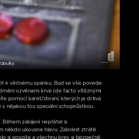
tabulky.
uložit k věčnému spánku. Buď se vše povede
 odmění ozvěnami krve (de facto vítěznými
te pomocí karet/zbraní, kterých je drtivá
ě s nějakou tou speciální schopnůstkou.
 Během zabíjení nepřátel si
m někdo ukousne hlavu. Zabránit ztrátě
lo si pospíte a všechnu krev si bezpečně