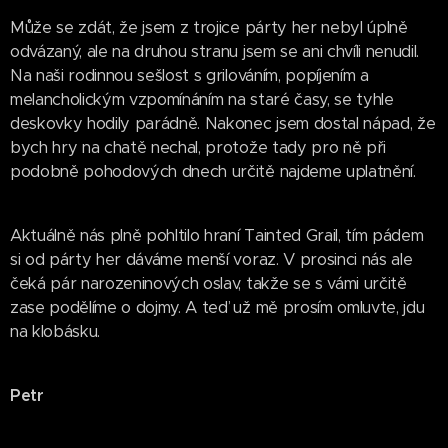
Může se zdát, že jsem z trojice párty her nebyl úplně
odvázaný, ale na druhou stranu jsem se ani chvíli nenudil.
Na naši rodinnou sešlost s grilováním, popíjením a
melancholickým vzpomínáním na staré časy, se tyhle
deskovky hodily parádně. Nakonec jsem dostal nápad, že
bych hry na chatě nechal, protože tady pro ně při
podobně pohodových dnech určitě najdeme uplatnění.
Aktuálně nás plně pohltilo hraní Tainted Grail, tím pádem
si od párty her dáváme menší voraz. V prosinci nás ale
čeká pár narozeninových oslav, takže se s vámi určitě
zase podělíme o dojmy. A teď už mě prosím omluvte, jdu
na klobásku.
Petr