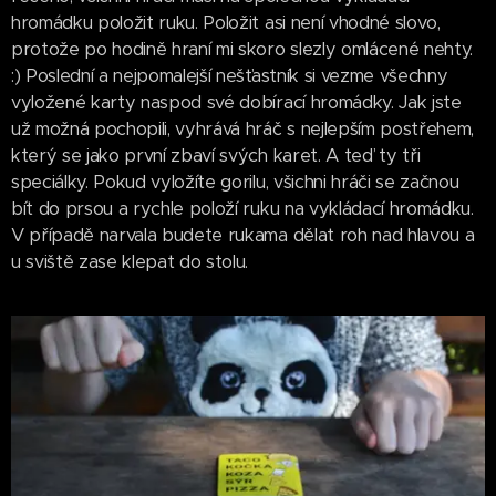
hromádku položit ruku. Položit asi není vhodné slovo,
protože po hodině hraní mi skoro slezly omlácené nehty.
:) Poslední a nejpomalejší nešťastník si vezme všechny
vyložené karty naspod své dobírací hromádky. Jak jste
už možná pochopili, vyhrává hráč s nejlepším postřehem,
který se jako první zbaví svých karet. A teď ty tři
speciálky. Pokud vyložíte gorilu, všichni hráči se začnou
bít do prsou a rychle položí ruku na vykládací hromádku.
V případě narvala budete rukama dělat roh nad hlavou a
u sviště zase klepat do stolu.