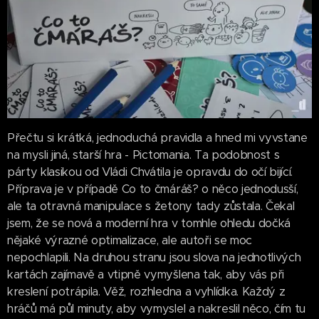
Přečtu si krátká, jednoduchá pravidla a hned mi vyvstane
na mysli jiná, starší hra - Pictomania. Ta podobnost s
párty klasikou od Vládi Chvátila je opravdu do očí bijící.
Příprava je v případě Co to čmáráš? o něco jednodusší,
ale ta otravná manipulace s žetony tady zůstala. Čekal
jsem, že se nová a moderní hra v tomhle ohledu dočká
nějaké výrazné optimalizace, ale autoři se moc
nepochlapili. Na druhou stranu jsou slova na jednotlivých
kartách zajímavě a vtipně vymyšlena tak, aby vás při
kreslení potrápila. Věž, rozhledna a vyhlídka. Každý z
hráčů má půl minuty, aby vymyslel a nakreslil něco, čím tu