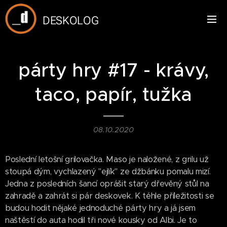
DESKOLOG
párty hry #17 - krávy,
taco, papír, tužka
08.10.2020
Poslední letošní grilovačka. Maso je naložené, z grilu už
stoupá dým, vychlazený "ejlík" ze džbánku pomalu mizí.
Jedna z posledních šancí oprášit starý dřevěný stůl na
zahradě a zahrát si pár deskovek. K téhle příležitosti se
budou hodit nějaké jednoduché párty hry a já jsem
naštěstí do auta hodil tři nové kousky od Albi. Je to