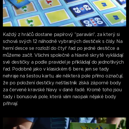
Každý z hráčů dostane papírový "paraván", za který si
schová svých 12 náhodně vybraných destiček s čísly. Na
herní desce se rozloží do čtyř řad po jedné destičce a
můžeme začít. Všichni společně a hlavně skrytě vykládají
své destičky a podle pravidel je přikládají do jednotlivých
řad. Podobně jako v klasickém 6 bere, jen se tady
nehraje na šestou kartu, ale některá pole přímo označují,
že po položení destičky nešťastník získá záporné body
za červené kravské hlavy v dané řadě. Kromě toho jsou
tady i bonusová pole, která vám naopak nějaké body
přihrají.