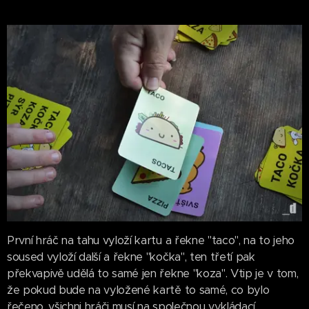
První hráč na tahu vyloží kartu a řekne "taco", na to jeho
soused vyloží další a řekne "kočka", ten třetí pak
překvapivě udělá to samé jen řekne "koza". Vtip je v tom,
že pokud bude na vyložené kartě to samé, co bylo
řečeno, všichni hráči musí na společnou vykládací