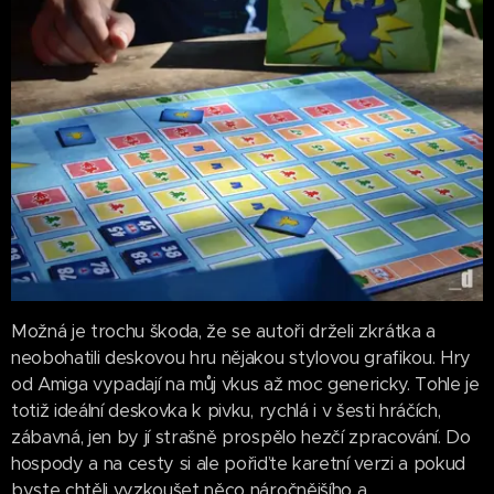
Možná je trochu škoda, že se autoři drželi zkrátka a
neobohatili deskovou hru nějakou stylovou grafikou. Hry
od Amiga vypadají na můj vkus až moc genericky. Tohle je
totiž ideální deskovka k pivku, rychlá i v šesti hráčích,
zábavná, jen by jí strašně prospělo hezčí zpracování. Do
hospody a na cesty si ale pořiďte karetní verzi a pokud
byste chtěli vyzkoušet něco náročnějšího a