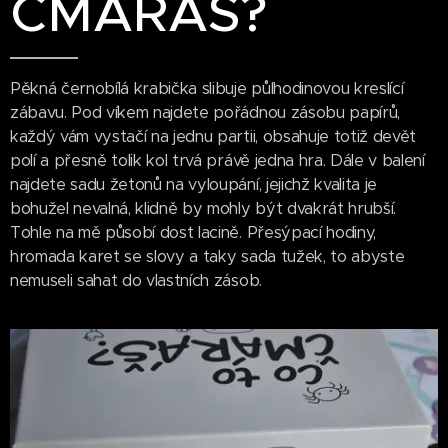
ČMÁRÁŠ?
Pěkná černobílá krabička slibuje půlhodinovou kreslící
zábavu. Pod víkem najdete pořádnou zásobu papírů,
každý vám vystačí na jednu partii, obsahuje totiž devět
polí a přesně tolik kol trvá právě jedna hra. Dále v balení
najdete sadu žetonů na vyloupání, jejichž kvalita je
bohužel nevalná, klidně by mohly být dvakrát hrubší.
Tohle na mě působí dost lacině. Přesýpací hodiny,
hromada karet se slovy a taky sada tužek, to abyste
nemuseli sahat do vlastních zásob.