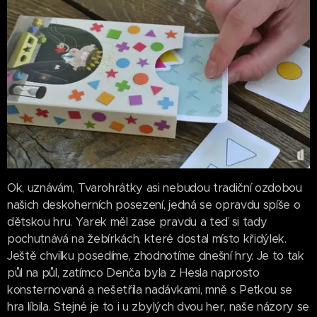
Ok, uznávám, Tvarohrátky asi nebudou tradiční ozdobou
našich deskoherních posezení, jedná se opravdu spíše o
dětskou hru. Yarek měl zase pravdu a teď si tady
pochutnává na žebírkách, které dostal místo křidýlek.
Ještě chvilku posedíme, zhodnotíme dnešní hry. Je to tak
půl na půl, zatímco Denča byla z Hesla naprosto
konsternovaná a nešetřila nadávkami, mně s Peťkou se
hra líbila. Stejné je to i u zbylých dvou her, naše názory se