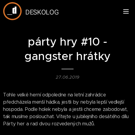
DESKOLOG
párty hry #10 -
gangster hrátky
27.06.2019
Tohle velké herní odpoledne na letní zahrádce
předcházela menší hádka, jestli by nebyla lepší vedlejší
hospoda. Podle holek nebyla a jestli chceme zabodovat,
tak musíme poslouchat. Vítejte u jubilejního desátého dílu
Párty her a rad dvou rozvedených mužů.