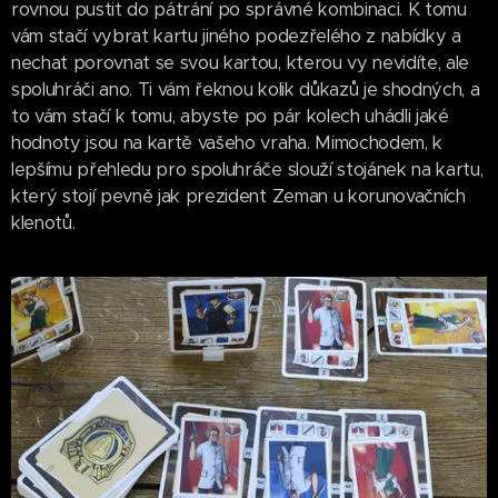
rovnou pustit do pátrání po správné kombinaci. K tomu
vám stačí vybrat kartu jiného podezřelého z nabídky a
nechat porovnat se svou kartou, kterou vy nevidíte, ale
spoluhráči ano. Ti vám řeknou kolik důkazů je shodných, a
to vám stačí k tomu, abyste po pár kolech uhádli jaké
hodnoty jsou na kartě vašeho vraha. Mimochodem, k
lepšímu přehledu pro spoluhráče slouží stojánek na kartu,
který stojí pevně jak prezident Zeman u korunovačních
klenotů.