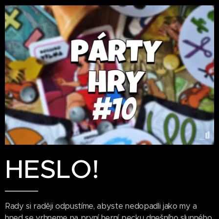
HESLO!
Rady si raději odpustíme, abyste nedopadli jako my a
hned se vrhneme na první herní pecku dnešního slunného