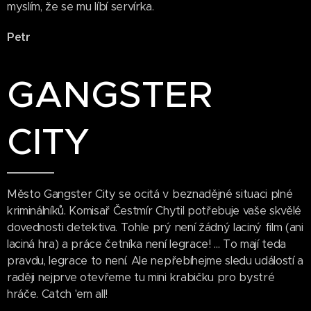
myslím, že se mu líbí servírka.
Petr
GANGSTER
CITY
Město Gangster City se ocitá v beznadějné situaci plné
kriminálníků. Komisař Čestmír Chytil potřebuje vaše skvělé
dovednosti detektiva. Tohle prý není žádný laciný film (ani
laciná hra) a práce četníka není legrace! ... To mají teda
pravdu, legrace to není. Ale nepřebíhejme sledu událostí a
raději nejprve otevřeme tu mini krabičku pro bystré
hráče. Catch 'em all!