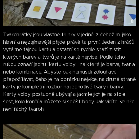
Tvarohrátky jsou vlastně tři hry v jedné, z čehož mi jako
hlavní a nejzajímavější přijde právě ta první. Jeden z hráčů
vytáhne tajnou kartu a ostatní se rychle snaží zjistit,
kterých barev a tvarů je na kartě nejvíce. Podle toho
rukou označí jednu "kartu volby", na které je barva, tvar a
nebo kombinace. Abyste pak nemuseli zdlouhavě
přepočítávat, čeho je na obrázku nejvíce, na druhé straně
karty je kompletní rozbor na jednotlivé tvary i barvy.
Karty volby postupně ubývají a jakmile jich je na stole
šest, kolo končí a můžete si sečíst body. Jak vidíte, ve hře
není řádný tvaroh.