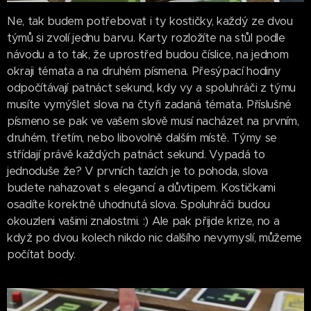
Ne, tak budem potřebovat i ty kostičky, každý ze dvou
týmů si zvolí jednu barvu. Karty rozložíte na stůl podle
návodu a to tak, že uprostřed budou číslice, na jednom
okraji témata a na druhém písmena. Přesýpací hodiny
odpočítávají patnáct sekund, kdy vy a spoluhráči z týmu
musíte vymýšlet slova na čtyři zadaná témata. Příslušné
písmeno se pak ve vašem slově musí nacházet na prvním,
druhém, třetím, nebo libovolně dalším místě. Týmy se
střídají právě každých patnáct sekund. Vypadá to
jednoduše že? V prvních tazích je to pohoda, slova
budete nahazovat s elegancí a důvtipem. Kostičkami
osadíte korektně uhodnutá slova. Spoluhráči budou
okouzleni vašimi znalostmi. :) Ale pak přijde krize, no a
když po dvou kolech nikdo nic dalšího nevymyslí, můžeme
počítat body.