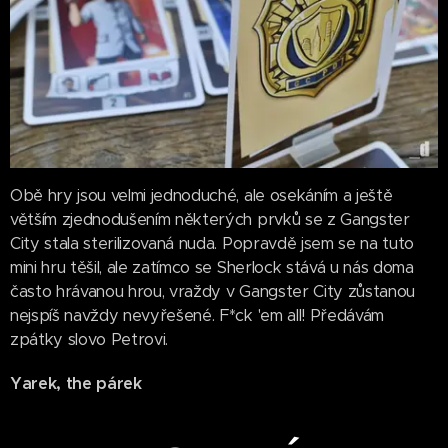
Obě hry jsou velmi jednoduché, ale osekáním a ještě
větším zjednodušením některých prvků se z Gangster
City stala sterilizovaná nuda. Popravdě jsem se na tuto
mini hru těšil, ale zatímco se Sherlock stává u nás doma
často hrávanou hrou, vraždy v Gangster City zůstanou
nejspíš navždy nevyřešené. F*ck 'em all! Předávám
zpátky slovo Petrovi.
Yarek, the párek