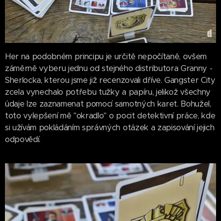
Her na podobném principu je určitě nepočítaně, ovšem
záměrně vyberu jednu od stejného distributora Granny -
Sherlocka, kterou jsme již recenzovali dříve. Gangster City
zcela vynechalo potřebu tužky a papíru, jelikož všechny
údaje lze zaznamenat pomocí samotných karet. Bohužel,
toto vylepšení mě "okradlo" o pocit detektivní práce, kde
si užívám pokládáním správných otázek a zapisování jejich
odpovědí.