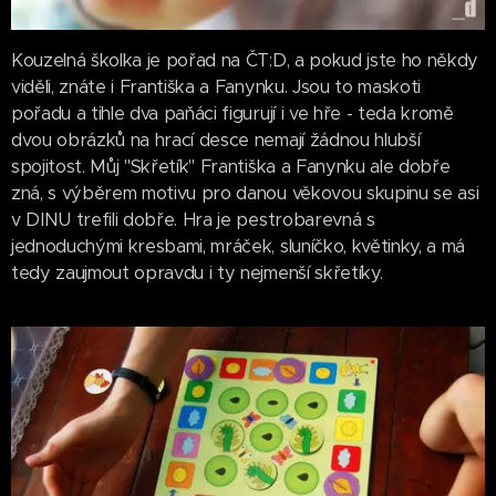
Kouzelná školka je pořad na ČT:D, a pokud jste ho někdy
viděli, znáte i Františka a Fanynku. Jsou to maskoti
pořadu a tihle dva paňáci figurují i ve hře - teda kromě
dvou obrázků na hrací desce nemají žádnou hlubší
spojitost. Můj "Skřetík" Františka a Fanynku ale dobře
zná, s výběrem motivu pro danou věkovou skupinu se asi
v DINU trefili dobře. Hra je pestrobarevná s
jednoduchými kresbami, mráček, sluníčko, květinky, a má
tedy zaujmout opravdu i ty nejmenší skřetíky.