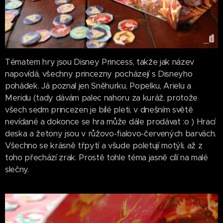
Tématem hry jsou Disney Princess, takže jak název
napovídá, všechny princezny pocházejí s Disneyho
pohádek. Já poznal jen Sněhurku, Popelku, Arielu a
Meridu (tady dávám palec nahoru za kuráž, protože
všech sedm princezen je bílé pleti, v dnešním světě
nevídané a dokonce se hra může dále prodávat :o ) Hrací
deska a žetony jsou v růžovo-fialovo-červených barvách.
Všechno se krásně třpytí a všude poletují motýli, až z
toho přechází zrak. Prostě tohle téma jasně cílí na malé
slečny.