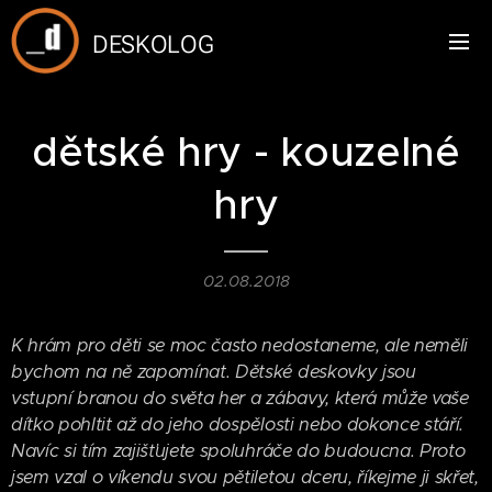
DESKOLOG
dětské hry - kouzelné
hry
02.08.2018
K hrám pro děti se moc často nedostaneme, ale neměli
bychom na ně zapomínat. Dětské deskovky jsou
vstupní branou do světa her a zábavy, která může vaše
dítko pohltit až do jeho dospělosti nebo dokonce stáří.
Navíc si tím zajišťujete spoluhráče do budoucna. Proto
jsem vzal o víkendu svou pětiletou dceru, říkejme ji skřet,