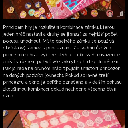
Principem hry je rozluštění kombinace zámku, kterou
jeden hráč nastavil a druhý se ji snaží, za nejnižší počet
pokusů, uhodnout. Místo číselného zámku se používá
obrázkový zámek s princeznami. Ze sedmi různých
princezen si hráč vybere čtyři a podle svého uvážení je
umístí v různém pořadí, vše zakrytě před spoluhráčem.
Pak je řada na druhém hráči tipujícím umístění princezen
na daných pozicích (oknech). Pokud správně trefí
princeznu a okno, je políčko označeno a v dalším pokusu
zkouší jinou kombinaci, dokud neuhodne všechna čtyři
okna.