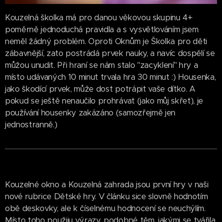
Kouzelná školka má pro danou věkovou skupinu 4+
poměrně jednoduchá pravidla a s vysvětlováním jsem
neměl žádný problém. Oproti Oknům je Školka pro děti
zábavnější, zato postrádá prvek nauky, a navíc dospělí se
můžou unudit. Při hraní se nám stalo "zacyklení" hry a
místo udávaných 10 minut trvala hra 30 minut :) Housenka,
jako škodící prvek, může dost potrápit vaše dítko. A
pokud se ještě nenaučilo prohrávat (jako můj skřet), je
používání housenky zakázáno (samozřejmě jen
jednostranně.)
Kouzelné okno a Kouzelná zahrada jsou první hry v naši
nové rubrice Dětské hry. V článku sice slovně hodnotím
obě deskovky, ale k číselnému hodnocení se neuchýlím.
Místo toho použiju výrazy, podobné těm, jakými se tvářila