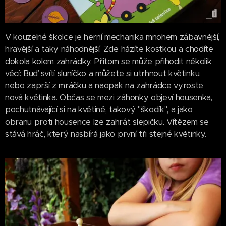
V kouzelné školce je herní mechanika mnohem zábavnější,
hravější a taky náhodnější. Zde házíte kostkou a chodíte
dokola kolem zahrádky. Přitom se může přihodit několik
věcí: Buď svítí sluníčko a můžete si utrhnout květinku,
nebo zaprší z mráčku a naopak na zahrádce vyroste
nová květinka. Občas se mezi záhonky objeví housenka,
pochutnávající si na květině, takový "škodík", a jako
obranu proti housence lze zahrát slepičku. Vítězem se
stává hráč, který nasbírá jako první tři stejné květinky.