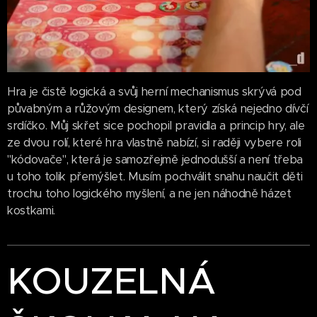
Hra je čistě logická a svůj herní mechanismus skrývá pod
půvabným a růžovým designem, který získá nejedno dívčí
srdíčko. Můj skřet sice pochopil pravidla a princip hry, ale
ze dvou rolí, které hra vlastně nabízí, si raději vybere roli
"kódovače", která je samozřejmě jednodušší a není třeba
u toho tolik přemýšlet. Musím pochválit snahu naučit děti
trochu toho logického myšlení, a ne jen náhodně házet
kostkami.
KOUZELNÁ